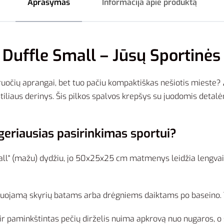
Aprašymas
Informacija apie produktą
 Duffle Small – Jūsų Sportinės
iruočių aprangai, bet tuo pačiu kompaktiškas nešiotis mieste?
o stiliaus derinys. Šis pilkos spalvos krepšys su juodomis de
geriausias pasirinkimas sportui?
“ (mažu) dydžiu, jo 50x25x25 cm matmenys leidžia lengvai su
iuojamą skyrių batams arba drėgniems daiktams po baseino. Tai 
 paminkštintas pečių dirželis nuima apkrovą nuo nugaros, o su