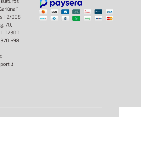
r kultūros
Gariūnai”
as H2/008
g. 70,
 LT-02300
: +370 698
:
port.lt
site by eworks