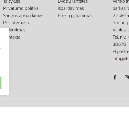
Taisyklės
Dydžių lentelės
Verslo i
Privatumo politika
Išpardavimas
parkas “
Saugus apsipirkimas
Prekių grąžinimas
2 aukšt
Pristatymas ir
Gariūnų 
atsiėmimas
Vilnius,
Kontaktai
Tel. nr.
38570
s
El.paštas
info@vls
kimo griežtai draudžiama.