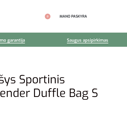
MANO PASKYRA
0
imo garantija
Saugus apsipirkimas
šys Sportinis
fender Duffle Bag S