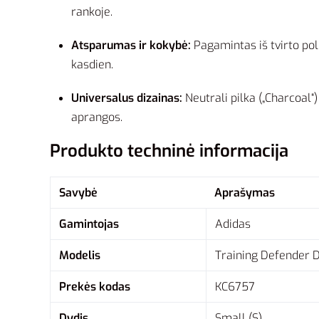
rankoje.
Atsparumas ir kokybė:
Pagamintas iš tvirto poli
kasdien.
Universalus dizainas:
Neutrali pilka („Charcoal“
aprangos.
Produkto techninė informacija
Savybė
Aprašymas
Gamintojas
Adidas
Modelis
Training Defender D
Prekės kodas
KC6757
Dydis
Small (S)