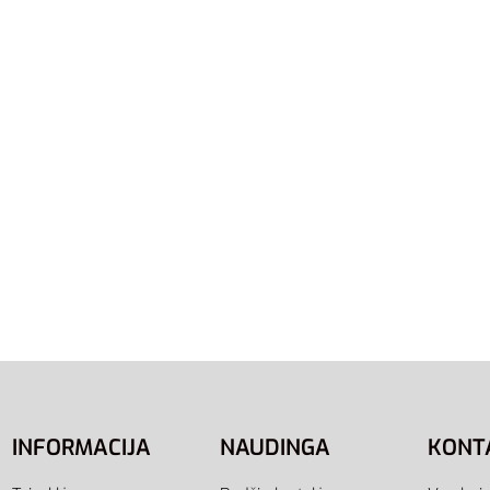
Adidas Sportinis Krepšys 
Defender Duffle Bag L J
43,95
€
Į krepšelį
Krepšys Sportinis Linear
Bag M JD9555
į
INFORMACIJA
NAUDINGA
KONT