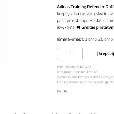
Adidas Training Defender Duff
krepšys. Turi atskirą skyrių a
pasižymi stilingu Adidas diz
išvykoms. 🚚
Greitas pristatym
Išmatavimai: 50 cm x 25 cm x 2
Į krepšelį
KC6757
Kategorija:
Sportiniai krepšiai
Žymos:
Adidas krepšys
,
Adidas krepšys 
krepšys
,
mažas sportinis krepšys
,
sporti
Dalintis