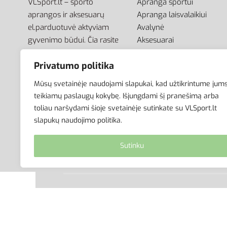
VLSport.lt – sporto
Apranga sportui
aprangos ir aksesuarų
Apranga laisvalaikiui
el.parduotuvė aktyviam
Avalynė
gyvenimo būdui. Čia rasite
Aksesuarai
aprangą visai šeimai –
Krepšiai
Privatumo politika
vyrams, moterims bei
vaikams.
Mūsų svetainėje naudojami slapukai, kad užtikrintume jum
teikiamų paslaugų kokybę. Išjungdami šį pranešimą arba
toliau naršydami šioje svetainėje sutinkate su VLSport.lt
slapukų naudojimo politika.
Sutinku
© VLSport. 2026. Visos teisės saugomos.
Kopijuoti, platinti svetainės turinį be autorių suti