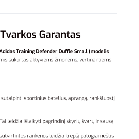
 Tvarkos Garantas
Adidas Training Defender Duffle Small (modelis
talėmis sukurtas aktyviems žmonėms, vertinantiems
talpinti sportinius batelius, aprangą, rankšluostį
leidžia išlaikyti pagrindinį skyrių švarų ir sausą.
tvirtintos rankenos leidžia krepšį patogiai neštis