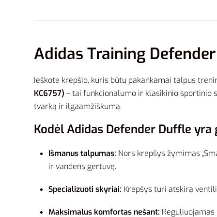
Adidas Training Defender
Ieškote krepšio, kuris būtų pakankamai talpus tren
KC6757)
– tai funkcionalumo ir klasikinio sportini
tvarką ir ilgaamžiškumą.
Kodėl Adidas Defender Duffle yra 
Išmanus talpumas:
Nors krepšys žymimas „Small
ir vandens gertuvę.
Specializuoti skyriai:
Krepšys turi atskirą ventil
Maksimalus komfortas nešant:
Reguliuojamas ir