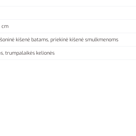
5 cm
, šoninė kišenė batams, priekinė kišenė smulkmenoms
as, trumpalaikės kelionės