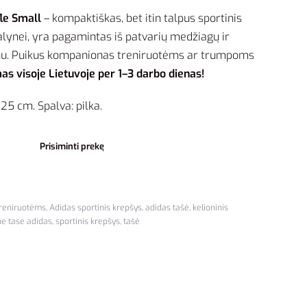
le Small
– kompaktiškas, bet itin talpus sportinis
valynei, yra pagamintas iš patvarių medžiagų ir
ainu. Puikus kompanionas treniruotėms ar trumpoms
as visoje Lietuvoje per 1–3 darbo dienas!
5 cm. Spalva: pilka.
Prisiminti prekę
treniruotėms
,
Adidas sportinis krepšys
,
adidas tašė
,
kelioninis
ne tase adidas
,
sportinis krepšys
,
tašė