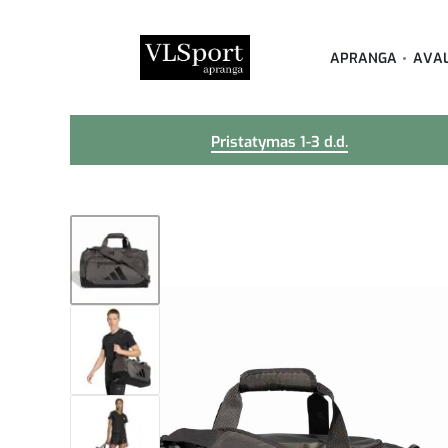
APRANGA
AVA
Pristatymas 1-3 d.d.