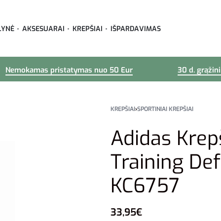
LYNĖ
AKSESUARAI
KREPŠIAI
IŠPARDAVIMAS
Nemokamas pristatymas nuo 50 Eur
30 d. grąžin
KREPŠIAI
›
SPORTINIAI KREPŠIAI
Adidas Krep
Training De
KC6757
33,95
€