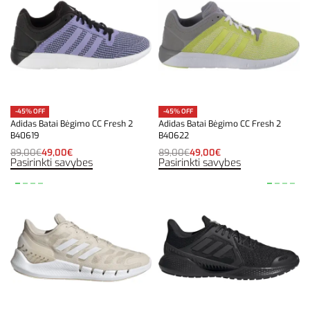
-45% OFF
-45% OFF
Adidas Batai Bėgimo CC Fresh 2
Adidas Batai Bėgimo CC Fresh 2
B40619
B40622
89,00
€
49,00
€
89,00
€
49,00
€
Pasirinkti savybes
Pasirinkti savybes