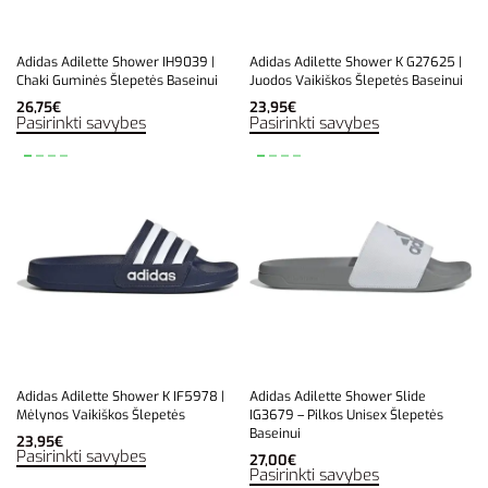
Adidas Adilette Shower IH9039 |
Adidas Adilette Shower K G27625 |
Chaki Guminės Šlepetės Baseinui
Juodos Vaikiškos Šlepetės Baseinui
26,75
€
23,95
€
Pasirinkti savybes
Pasirinkti savybes
Adidas Adilette Shower K IF5978 |
Adidas Adilette Shower Slide
Mėlynos Vaikiškos Šlepetės
IG3679 – Pilkos Unisex Šlepetės
Baseinui
23,95
€
Pasirinkti savybes
27,00
€
Pasirinkti savybes