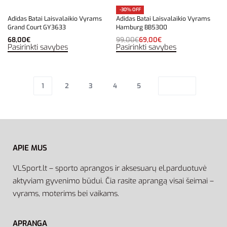
-30% OFF
Adidas Batai Laisvalaikio Vyrams
Adidas Batai Laisvalaikio Vyrams
Grand Court GY3633
Hamburg BB5300
68,00
€
99,00
€
69,00
€
Pasirinkti savybes
Pasirinkti savybes
1
2
3
4
5
APIE MUS
VLSport.lt – sporto aprangos ir aksesuarų el.parduotuvė
aktyviam gyvenimo būdui. Čia rasite aprangą visai šeimai –
vyrams, moterims bei vaikams.
APRANGA