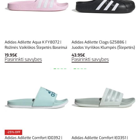
Adidas Adilette Aqua K FY8072 |
Adidas Adilette Clogs GZ5886 |
Rožinės Vaikiškos Šlepetės Baseinui
Juodos Vyriškos Klumpės (Šlepetės)
19,95
€
43,95
€
Pasirinkti savybes
Pasirinkti savybes
-25% OFF
Adidas Adilette Comfort ID0392 |
Adidas Adilette Comfort IE0351 |