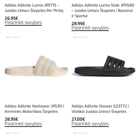
Adidas Adilette Lumia JR9715 –
Adidas Adilette Lumia Slide JP9580
Juodos Unisex Šlepetės Per Pirštą
– Juodos Unisex Šlepetės | Baseinui
ir Sportui
26,95
€
Pasirinkti savybes
28,95
€
Pasirinkti savybes
Adidas Adilette Noshower JP5191 |
Adidas Adilette Shower GZ3772 |
Kreminės Moteriškos Šlepetės
Visiškai Juodos Unisex Šlepetės
28,95
€
27,00
€
Pasirinkti savybes
Pasirinkti savybes