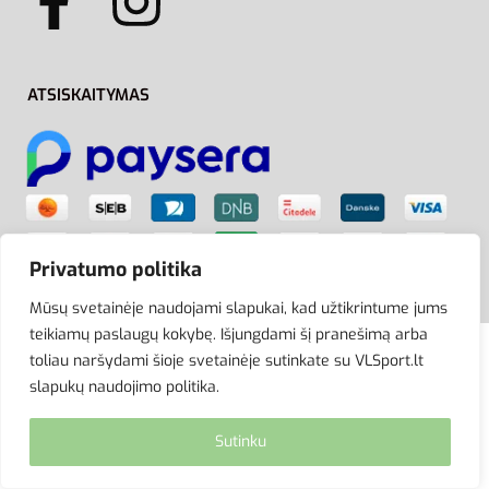
ATSISKAITYMAS
Privatumo politika
Mūsų svetainėje naudojami slapukai, kad užtikrintume jums
teikiamų paslaugų kokybę. Išjungdami šį pranešimą arba
toliau naršydami šioje svetainėje sutinkate su VLSport.lt
© VLSport. 2026. Visos teisės saugomos.
slapukų naudojimo politika.
Kopijuoti, platinti svetainės turinį be autorių sutikimo
griežtai draudžiama.
Sutinku
site by eworks