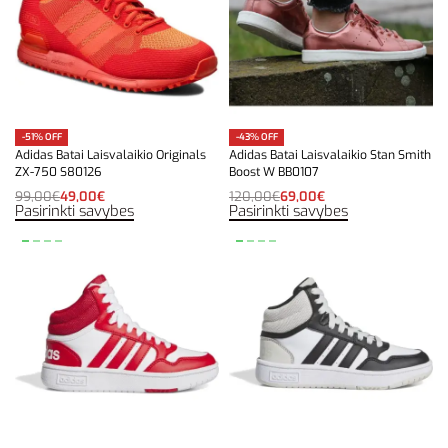
-51% OFF
-43% OFF
Adidas Batai Laisvalaikio Originals
Adidas Batai Laisvalaikio Stan Smith
ZX-750 S80126
Boost W BB0107
99,00
€
49,00
€
120,00
€
69,00
€
Pasirinkti savybes
Pasirinkti savybes