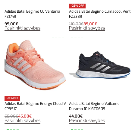
-23% OFF
Adidas Batai Bėgimo CC Ventania
Adidas Batai Bėgimo Climacool Vent
FZ1749
FZ2389
95,00
€
110,00
€
85,00
€
Pasirinkti savybes
Pasirinkti savybes
-31% OFF
Adidas Batai Bėgimo Energy Cloud V
Adidas Batai Bėgimo Vaikams
CP9517
Duramo 10 K GZ0609
65,00
€
45,00
€
44,00
€
Pasirinkti savybes
Pasirinkti savybes