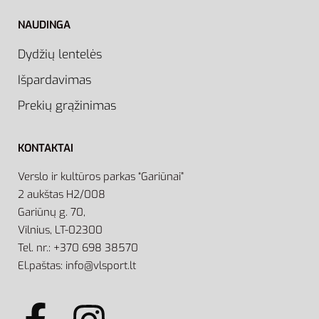
NAUDINGA
Dydžių lentelės
Išpardavimas
Prekių grąžinimas
KONTAKTAI
Verslo ir kultūros parkas “Gariūnai”
2 aukštas H2/008
Gariūnų g. 70,
Vilnius, LT-02300
Tel. nr.: +370 698 38570
El.paštas: info@vlsport.lt