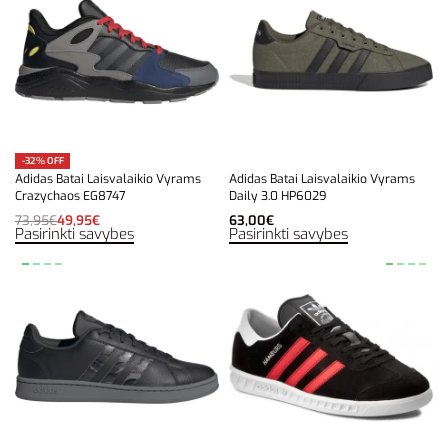
-32% OFF
Adidas Batai Laisvalaikio Vyrams
Adidas Batai Laisvalaikio Vyrams
Crazychaos EG8747
Daily 3.0 HP6029
73,95
€
49,95
€
63,00
€
Pasirinkti savybes
Pasirinkti savybes