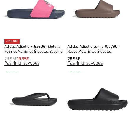
-17% OFF
Adidas Adilette K IE2606 | Mėlynai
Adidas Adilette Lumia JQ0790 |
Rožinės Vaikiškos Šlepetės Baseinui
Rudos Moteriškos Šlepetės
23,95
€
19,95
€
28,95
€
Pasirinkti savybes
Pasirinkti savybes