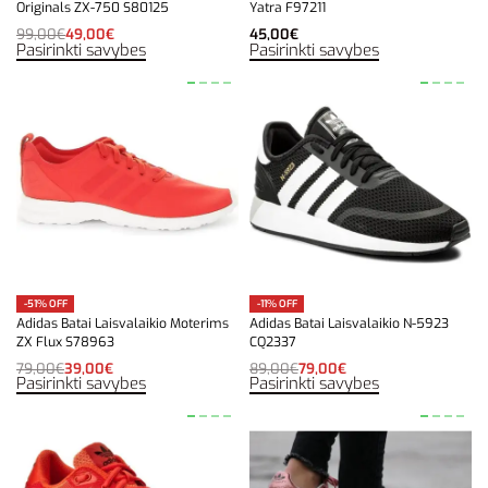
Originals ZX-750 S80125
Yatra F97211
99,00
€
49,00
€
45,00
€
Pasirinkti savybes
Pasirinkti savybes
-51% OFF
-11% OFF
Adidas Batai Laisvalaikio Moterims
Adidas Batai Laisvalaikio N-5923
ZX Flux S78963
CQ2337
79,00
€
39,00
€
89,00
€
79,00
€
Pasirinkti savybes
Pasirinkti savybes