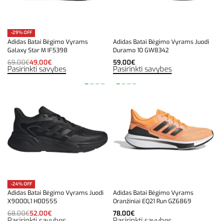
-29% OFF
Adidas Batai Bėgimo Vyrams
Adidas Batai Bėgimo Vyrams Juodi
Galaxy Star M IF5398
Duramo 10 GW8342
69,00
€
49,00
€
59,00
€
Pasirinkti savybes
Pasirinkti savybes
-24% OFF
Adidas Batai Bėgimo Vyrams Juodi
Adidas Batai Bėgimo Vyrams
X9000L1 H00555
Oranžiniai EQ21 Run GZ6869
68,00
€
52,00
€
78,00
€
Pasirinkti savybes
Pasirinkti savybes