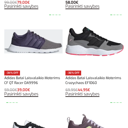
99,00
€
79,00
€
58,00
€
Pasirinkti savybes
Pasirinkti savybes
-34% OFF
-36% OFF
Adidas Batai Laisvalaikio Moterims
Adidas Batai Laisvalaikio Moterims
CF QT Racer DA9996
Crazychaos EF1060
59,00
€
39,00
€
69,95
€
44,95
€
Pasirinkti savybes
Pasirinkti savybes