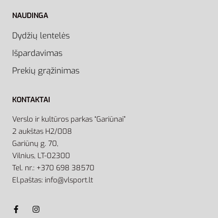
NAUDINGA
Dydžių lentelės
Išpardavimas
Prekių grąžinimas
KONTAKTAI
Verslo ir kultūros parkas “Gariūnai”
2 aukštas H2/008
Gariūnų g. 70,
Vilnius, LT-02300
Tel. nr.: +370 698 38570
El.paštas: info@vlsport.lt