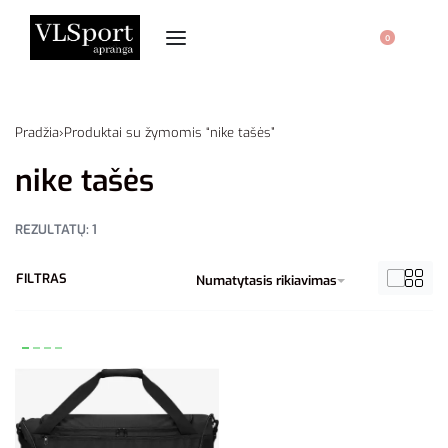
0
Pradžia
›
Produktai su žymomis “nike tašės”
nike tašės
REZULTATŲ: 1
FILTRAS
Numatytasis rikiavimas