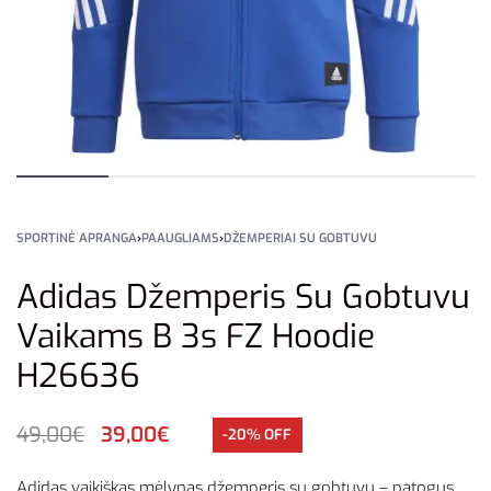
SPORTINĖ APRANGA
›
PAAUGLIAMS
›
DŽEMPERIAI SU GOBTUVU
Adidas Džemperis Su Gobtuvu
Vaikams B 3s FZ Hoodie
H26636
49,00
€
39,00
€
-20% OFF
Adidas vaikiškas mėlynas džemperis su gobtuvu – patogus,