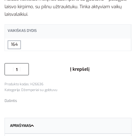
laisvo kirpimo, su pilnu užtrauktuku. Tinka aktyviam vaikų
laisvalaikiui.
VAIKIŠKAS DYDIS
164
Į krepšelį
H26636
Kategorija:
Džemperiai su gobtuvu
Dalintis
APRAŠYMAS