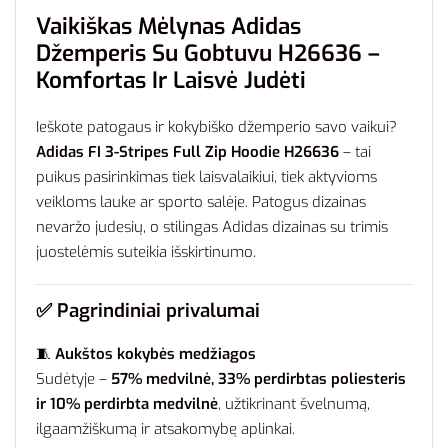
Vaikiškas Mėlynas Adidas
Džemperis Su Gobtuvu H26636 –
Komfortas Ir Laisvė Judėti
Ieškote patogaus ir kokybiško džemperio savo vaikui?
Adidas FI 3-Stripes Full Zip Hoodie H26636
– tai
puikus pasirinkimas tiek laisvalaikiui, tiek aktyvioms
veikloms lauke ar sporto salėje. Patogus dizainas
nevaržo judesių, o stilingas Adidas dizainas su trimis
juostelėmis suteikia išskirtinumo.
✅
Pagrindiniai privalumai
🧵
Aukštos kokybės medžiagos
Sudėtyje –
57% medvilnė, 33% perdirbtas poliesteris
ir 10% perdirbta medvilnė
, užtikrinant švelnumą,
ilgaamžiškumą ir atsakomybę aplinkai.