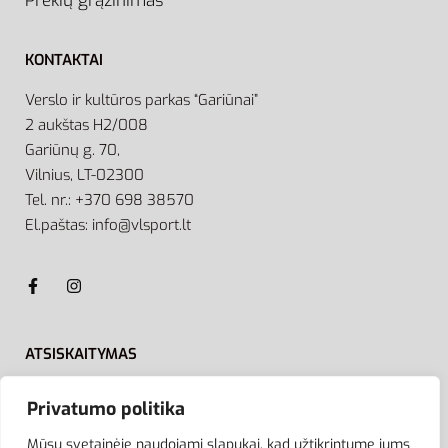
Prekių grąžinimas
KONTAKTAI
Verslo ir kultūros parkas “Gariūnai”
2 aukštas H2/008
Gariūnų g. 70,
Vilnius, LT-02300
Tel. nr.: +370 698 38570
El.paštas: info@vlsport.lt
ATSISKAITYMAS
Privatumo politika
Mūsų svetainėje naudojami slapukai, kad užtikrintume jums