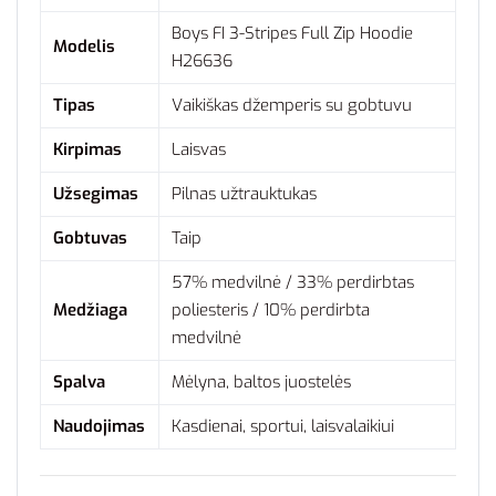
Boys FI 3-Stripes Full Zip Hoodie
Modelis
H26636
Tipas
Vaikiškas džemperis su gobtuvu
Kirpimas
Laisvas
Užsegimas
Pilnas užtrauktukas
Gobtuvas
Taip
57% medvilnė / 33% perdirbtas
Medžiaga
poliesteris / 10% perdirbta
medvilnė
Spalva
Mėlyna, baltos juostelės
Naudojimas
Kasdienai, sportui, laisvalaikiui