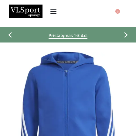
0
Pristatymas 1-3 d.d.