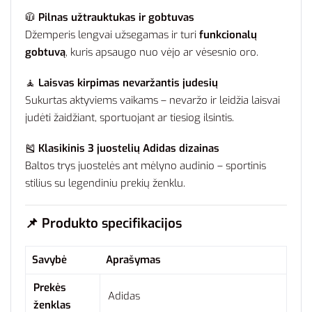
🧥
Pilnas užtrauktukas ir gobtuvas
Džemperis lengvai užsegamas ir turi
funkcionalų
gobtuvą
, kuris apsaugo nuo vėjo ar vėsesnio oro.
🧘
Laisvas kirpimas nevaržantis judesių
Sukurtas aktyviems vaikams – nevaržo ir leidžia laisvai
judėti žaidžiant, sportuojant ar tiesiog ilsintis.
🎽
Klasikinis 3 juostelių Adidas dizainas
Baltos trys juostelės ant mėlyno audinio – sportinis
stilius su legendiniu prekių ženklu.
📌
Produkto specifikacijos
Savybė
Aprašymas
Prekės
Adidas
ženklas