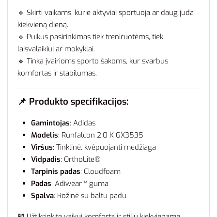
🔹 Skirti vaikams, kurie aktyviai sportuoja ar daug juda
kiekvieną dieną.
🔹 Puikus pasirinkimas tiek treniruotėms, tiek
laisvalaikiui ar mokyklai.
🔹 Tinka įvairioms sporto šakoms, kur svarbus
komfortas ir stabilumas.
📌 Produkto specifikacijos:
Gamintojas
: Adidas
Modelis
: Runfalcon 2.0 K GX3535
Viršus
: Tinklinė, kvėpuojanti medžiaga
Vidpadis
: OrthoLite®
Tarpinis padas
: Cloudfoam
Padas
: Adiwear™ guma
Spalva
: Rožinė su baltu padu
🎽 Užtikrinkite vaikui komfortą ir stilių kiekviename