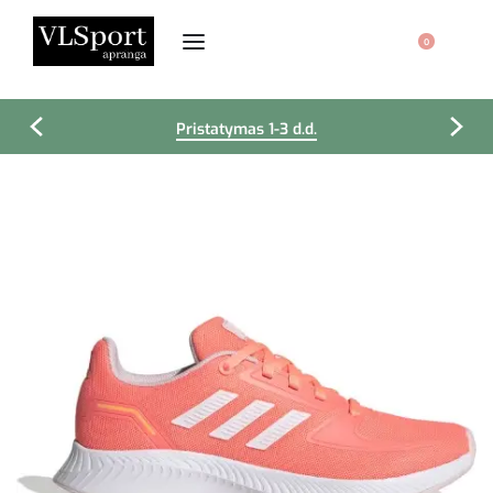
0
Pristatymas 1-3 d.d.