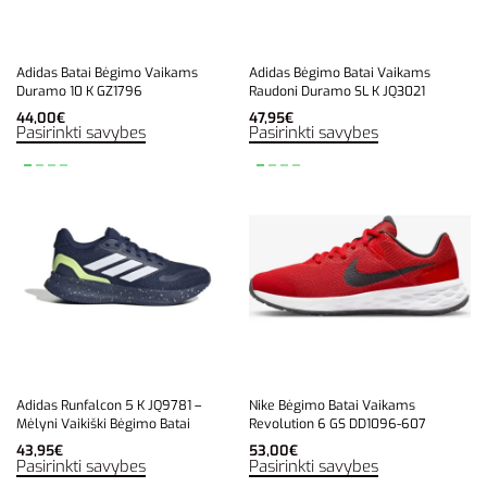
Adidas Batai Bėgimo Vaikams
Adidas Bėgimo Batai Vaikams
Duramo 10 K GZ1796
Raudoni Duramo SL K JQ3021
44,00
€
47,95
€
Pasirinkti savybes
Pasirinkti savybes
Adidas Runfalcon 5 K JQ9781 –
Nike Bėgimo Batai Vaikams
Mėlyni Vaikiški Bėgimo Batai
Revolution 6 GS DD1096-607
43,95
€
53,00
€
Pasirinkti savybes
Pasirinkti savybes