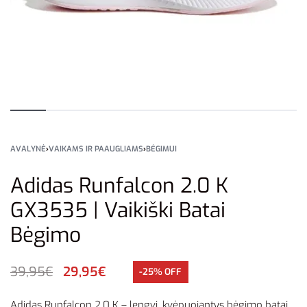
AVALYNĖ
›
VAIKAMS IR PAAUGLIAMS
›
BĖGIMUI
Adidas Runfalcon 2.0 K
GX3535 | Vaikiški Batai
Bėgimo
39,95
€
29,95
€
-25% OFF
Adidas Runfalcon 2.0 K – lengvi, kvėpuojantys bėgimo batai