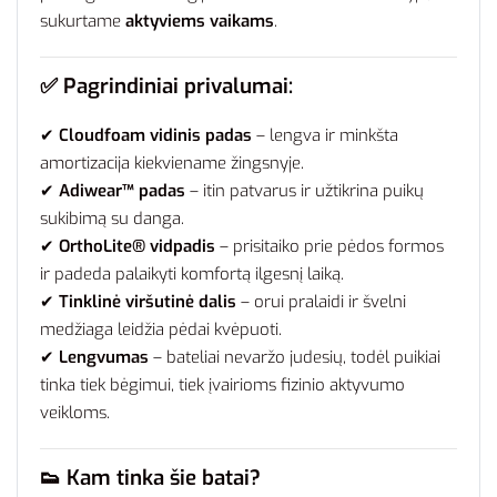
sukurtame
aktyviems vaikams
.
✅ Pagrindiniai privalumai:
✔
Cloudfoam vidinis padas
– lengva ir minkšta
amortizacija kiekviename žingsnyje.
✔
Adiwear™ padas
– itin patvarus ir užtikrina puikų
sukibimą su danga.
✔
OrthoLite® vidpadis
– prisitaiko prie pėdos formos
ir padeda palaikyti komfortą ilgesnį laiką.
✔
Tinklinė viršutinė dalis
– orui pralaidi ir švelni
medžiaga leidžia pėdai kvėpuoti.
✔
Lengvumas
– bateliai nevaržo judesių, todėl puikiai
tinka tiek bėgimui, tiek įvairioms fizinio aktyvumo
veikloms.
👟 Kam tinka šie batai?