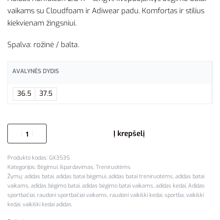
vaikams su Cloudfoam ir Adiwear padu. Komfortas ir stilius
kiekvienam žingsniui.
Spalva: rožinė / balta.
AVALYNĖS DYDIS
36.5
37.5
Į krepšelį
GX3535
Kategorijos:
Bėgimui
,
Išpardavimas
,
Treniruotėms
Žymų:
adidas batai
,
adidas batai bėgimui
,
adidas batai treniruotėms
,
adidas batai
vaikams
,
adidas bėgimo batai
,
adidas bėgimo batai vaikams
,
adidas kedai
,
Adidas
sportbačiai
,
raudoni sportbačiai vaikams
,
raudoni vaikiški kedai
,
sportba
,
vaikiški
kedai
,
vaikiški kedai adidas