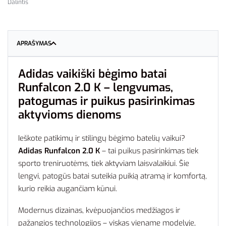
Dalintis
APRAŠYMAS
Adidas vaikiški bėgimo batai
Runfalcon 2.0 K – lengvumas,
patogumas ir puikus pasirinkimas
aktyvioms dienoms
Ieškote patikimų ir stilingų bėgimo batelių vaikui?
Adidas Runfalcon 2.0 K
– tai puikus pasirinkimas tiek
sporto treniruotėms, tiek aktyviam laisvalaikiui. Šie
lengvi, patogūs batai suteikia puikią atramą ir komfortą,
kurio reikia augančiam kūnui.
Modernus dizainas, kvėpuojančios medžiagos ir
pažangios technologijos – viskas viename modelyje,