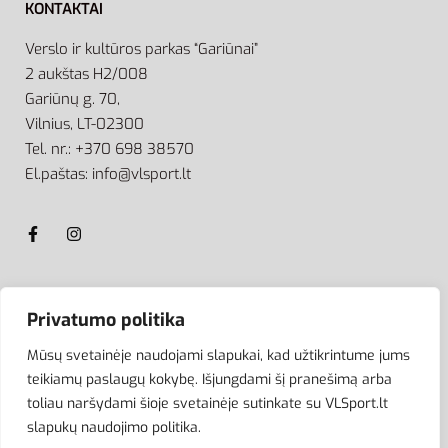
KONTAKTAI
Verslo ir kultūros parkas “Gariūnai”
2 aukštas H2/008
Gariūnų g. 70,
Vilnius, LT-02300
Tel. nr.: +370 698 38570
El.paštas: info@vlsport.lt
ATSISKAITYMAS
Privatumo politika
Mūsų svetainėje naudojami slapukai, kad užtikrintume jums
teikiamų paslaugų kokybę. Išjungdami šį pranešimą arba
toliau naršydami šioje svetainėje sutinkate su VLSport.lt
slapukų naudojimo politika.