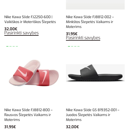
Nike Kawa Slide FJ2250-600 |
Nike Kawa Slide FJ8812-002 –
Vaikiškos ir Moteriškos Šlepetės
Minkštos Šlepetės Vaikams ir
Moterims
32,00
€
Pasirinkti savybes
31,95
€
Pasirinkti savybes
Nike Kawa Slide FJ8812-800 –
Nike Kawa Slide GS 819352-001 –
Rausvos Šlepetės Vaikams ir
Juodos Šlepetės Vaikams ir
Moterims
Moterims
31,95
€
32,00
€