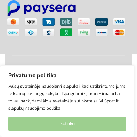
© VLSport. 2026. Visos teisės saugomos.
Privatumo politika
Kopijuoti, platinti svetainės turinį be autorių sutikimo
griežtai draudžiama.
Mūsų svetainėje naudojami slapukai, kad užtikrintume jums
teikiamų paslaugų kokybę. Išjungdami šį pranešimą arba
site by eworks
toliau naršydami šioje svetainėje sutinkate su VLSport.lt
slapukų naudojimo politika.
Sutinku