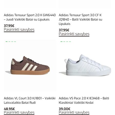
Adidas Tensaur Sport 2.0 K GW6440
Adidas Tensaur Sport 3.0 CF K
– Juodi Vaikiški Batai su Lipukais
JQ1840 – Balti Vaikiški Batai su
Lipukais
37,95
€
Pasirinkti savybes
37,95
€
Pasirinkti savybes
Adidas VL Court 3.0 KJ1801 – Vaikiški
Adidas VS Pace 2.0 K IE3468 – Balti
Laisvalaikio Batai Rudi
Klasikiniai Vaikiški Kedai
48,95
€
39,00
€
Pasirinkti savybes
Pasirinkti savybes