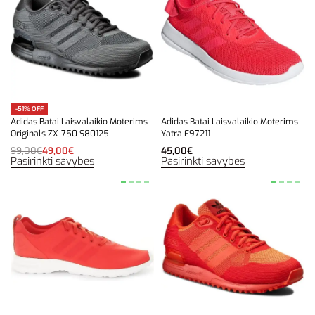
-51% OFF
Adidas Batai Laisvalaikio Moterims
Adidas Batai Laisvalaikio Moterims
Originals ZX-750 S80125
Yatra F97211
99,00
€
49,00
€
45,00
€
Pasirinkti savybes
Pasirinkti savybes