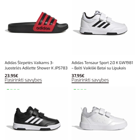
Adidas Šlepetės Vaikams 3-
Adidas Tensaur Sport 2.0 K GW1981
Juostelės Adilette Shower K JP5783
– Balti Vaikiški Batai su Lipukais
23,95
€
37,95
€
Pasirinkti savybes
Pasirinkti savybes