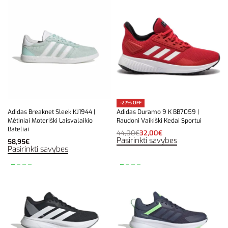
-27% OFF
Adidas Breaknet Sleek KJ1944 |
Adidas Duramo 9 K BB7059 |
Mėtiniai Moteriški Laisvalaikio
Raudoni Vaikiški Kedai Sportui
Bateliai
44,00
€
32,00
€
Pasirinkti savybes
58,95
€
Pasirinkti savybes