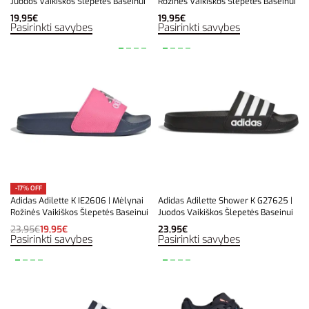
Juodos Vaikiškos Šlepetės Baseinui
Rožinės Vaikiškos Šlepetės Baseinui
19,95
€
19,95
€
Pasirinkti savybes
Pasirinkti savybes
-17% OFF
Adidas Adilette K IE2606 | Mėlynai
Adidas Adilette Shower K G27625 |
Rožinės Vaikiškos Šlepetės Baseinui
Juodos Vaikiškos Šlepetės Baseinui
23,95
€
19,95
€
23,95
€
Pasirinkti savybes
Pasirinkti savybes