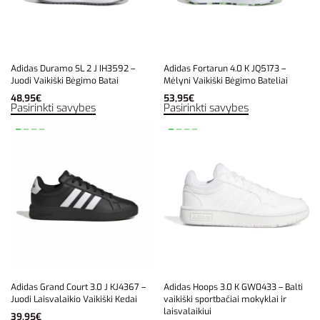
Adidas Duramo SL 2 J IH3592 –
Adidas Fortarun 4.0 K JQ5173 –
Juodi Vaikiški Bėgimo Batai
Mėlyni Vaikiški Bėgimo Bateliai
48,95
€
53,95
€
Pasirinkti savybes
Pasirinkti savybes
Adidas Grand Court 3.0 J KJ4367 –
Adidas Hoops 3.0 K GW0433 – Balti
Juodi Laisvalaikio Vaikiški Kedai
vaikiški sportbačiai mokyklai ir
laisvalaikiui
39,95
€