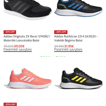
-51% OFF
-20% OFF
Adidas Originals ZX Racer S74982 |
Adidas Runfalcon 2.0 K GX3533 –
Moteriški Laisvalaikio Batai
Vaikiški Bėgimo Batai
79,00
€
39,00
€
39,95
€
31,95
€
Pasirinkti savybes
Pasirinkti savybes
-25% OFF