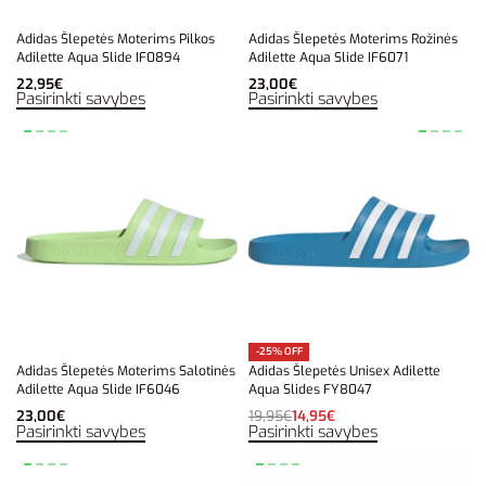
Adidas Šlepetės Moterims Pilkos
Adidas Šlepetės Moterims Rožinės
Adilette Aqua Slide IF0894
Adilette Aqua Slide IF6071
22,95
€
23,00
€
Pasirinkti savybes
Pasirinkti savybes
-25% OFF
Adidas Šlepetės Moterims Salotinės
Adidas Šlepetės Unisex Adilette
Adilette Aqua Slide IF6046
Aqua Slides FY8047
23,00
€
19,95
€
14,95
€
Pasirinkti savybes
Pasirinkti savybes