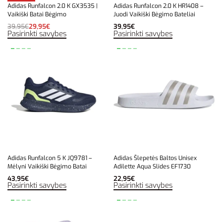
Adidas Runfalcon 2.0 K GX3535 |
Adidas Runfalcon 2.0 K HR1408 –
Vaikiški Batai Bėgimo
Juodi Vaikiški Bėgimo Bateliai
39,95
€
29,95
€
39,95
€
Pasirinkti savybes
Pasirinkti savybes
Adidas Runfalcon 5 K JQ9781 –
Adidas Šlepetės Baltos Unisex
Mėlyni Vaikiški Bėgimo Batai
Adilette Aqua Slides EF1730
43,95
€
22,95
€
Pasirinkti savybes
Pasirinkti savybes