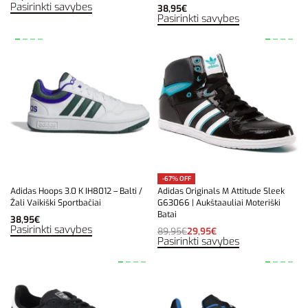
Pasirinkti savybes
38,95
€
Pasirinkti savybes
-67% OFF
Adidas Hoops 3.0 K IH8012 – Balti /
Adidas Originals M Attitude Sleek
Žali Vaikiški Sportbačiai
G63066 | Aukštaauliai Moteriški
Batai
38,95
€
Pasirinkti savybes
89,95
€
29,95
€
Pasirinkti savybes