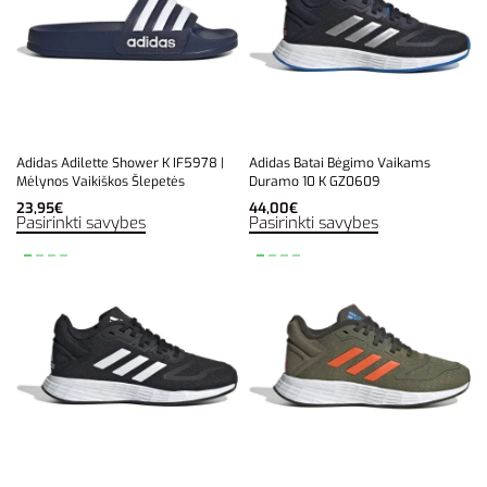
Adidas Adilette Shower K IF5978 |
Adidas Batai Bėgimo Vaikams
Mėlynos Vaikiškos Šlepetės
Duramo 10 K GZ0609
23,95
€
44,00
€
Pasirinkti savybes
Pasirinkti savybes