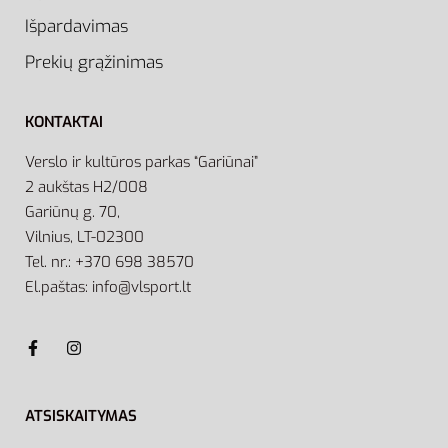
Išpardavimas
Prekių grąžinimas
KONTAKTAI
Verslo ir kultūros parkas “Gariūnai”
2 aukštas H2/008
Gariūnų g. 70,
Vilnius, LT-02300
Tel. nr.: +370 698 38570
El.paštas: info@vlsport.lt
ATSISKAITYMAS