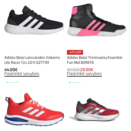
-47% OFF
Adidas Batai Laisvalaikio Vaikams
Adidas Batai Treniruočių Essential
Lite Racer Cln 2.0 K GZ7739
Fun Mid B39876
44,00
€
55,00
€
29,00
€
Pasirinkti savybes
Pasirinkti savybes