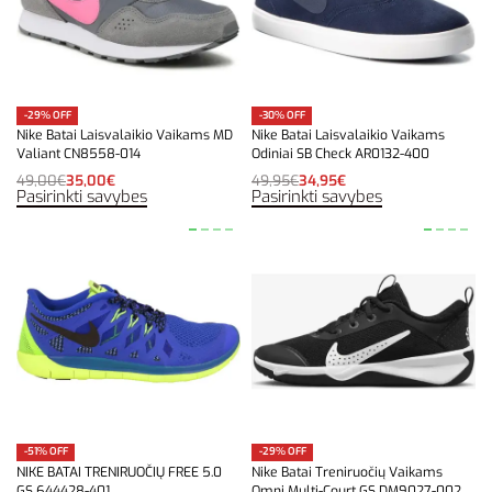
-29% OFF
-30% OFF
Nike Batai Laisvalaikio Vaikams MD
Nike Batai Laisvalaikio Vaikams
Valiant CN8558-014
Odiniai SB Check AR0132-400
49,00
€
35,00
€
49,95
€
34,95
€
Pasirinkti savybes
Pasirinkti savybes
-51% OFF
-29% OFF
NIKE BATAI TRENIRUOČIŲ FREE 5.0
Nike Batai Treniruočių Vaikams
GS 644428-401
Omni Multi-Court GS DM9027-002