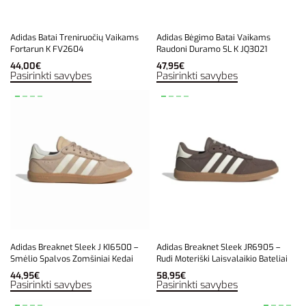
Adidas Batai Treniruočių Vaikams
Adidas Bėgimo Batai Vaikams
Fortarun K FV2604
Raudoni Duramo SL K JQ3021
44,00
€
47,95
€
Pasirinkti savybes
Pasirinkti savybes
Adidas Breaknet Sleek J KI6500 –
Adidas Breaknet Sleek JR6905 –
Smėlio Spalvos Zomšiniai Kedai
Rudi Moteriški Laisvalaikio Bateliai
44,95
€
58,95
€
Pasirinkti savybes
Pasirinkti savybes