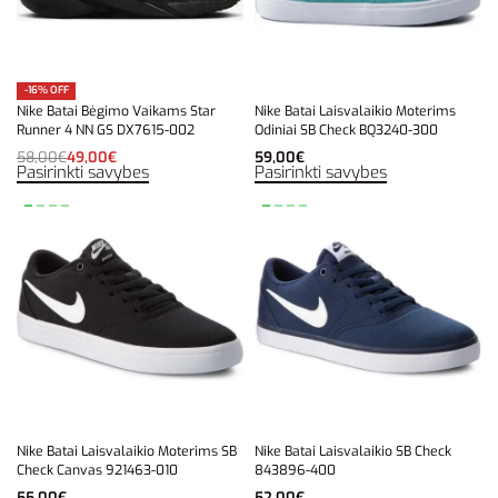
-16% OFF
Nike Batai Bėgimo Vaikams Star
Nike Batai Laisvalaikio Moterims
Runner 4 NN GS DX7615-002
Odiniai SB Check BQ3240-300
58,00
€
49,00
€
59,00
€
Pasirinkti savybes
Pasirinkti savybes
Nike Batai Laisvalaikio Moterims SB
Nike Batai Laisvalaikio SB Check
Check Canvas 921463-010
843896-400
55,00
€
52,00
€