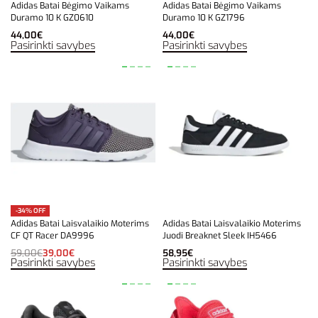
Adidas Batai Bėgimo Vaikams
Adidas Batai Bėgimo Vaikams
Duramo 10 K GZ0610
Duramo 10 K GZ1796
44,00
€
44,00
€
Pasirinkti savybes
Pasirinkti savybes
-34% OFF
Adidas Batai Laisvalaikio Moterims
Adidas Batai Laisvalaikio Moterims
CF QT Racer DA9996
Juodi Breaknet Sleek IH5466
59,00
€
39,00
€
58,95
€
Pasirinkti savybes
Pasirinkti savybes