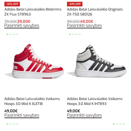
-51% OFF
-51% OFF
Adidas Batai Laisvalaikio Moterims
Adidas Batai Laisvalaikio Originals
ZX Flux S78963
ZX-750 S80126
79,00
€
39,00
€
99,00
€
49,00
€
Pasirinkti savybes
Pasirinkti savybes
Adidas Batai Laisvalaikio Vaikams
Adidas Batai Laisvalaikio Vaikams
Hoops 3.0 Miid K IG3718
Hoops 3.0 Miid K IH7893
49,00
€
49,00
€
Pasirinkti savybes
Pasirinkti savybes