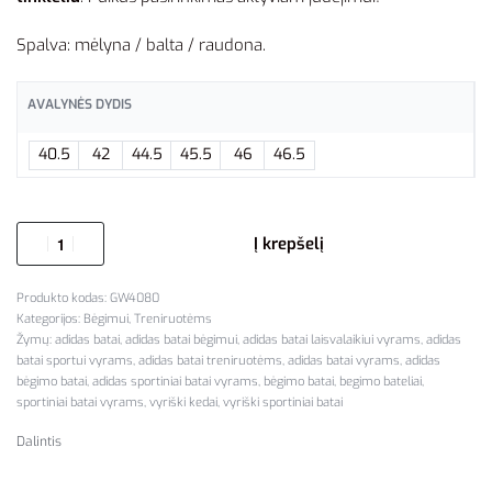
Spalva: mėlyna / balta / raudona.
AVALYNĖS DYDIS
40.5
42
44.5
45.5
46
46.5
Į krepšelį
GW4080
Kategorijos:
Bėgimui
,
Treniruotėms
Žymų:
adidas batai
,
adidas batai bėgimui
,
adidas batai laisvalaikiui vyrams
,
adidas
batai sportui vyrams
,
adidas batai treniruotėms
,
adidas batai vyrams
,
adidas
bėgimo batai
,
adidas sportiniai batai vyrams
,
bėgimo batai
,
begimo bateliai
,
sportiniai batai vyrams
,
vyriški kedai
,
vyriški sportiniai batai
Dalintis