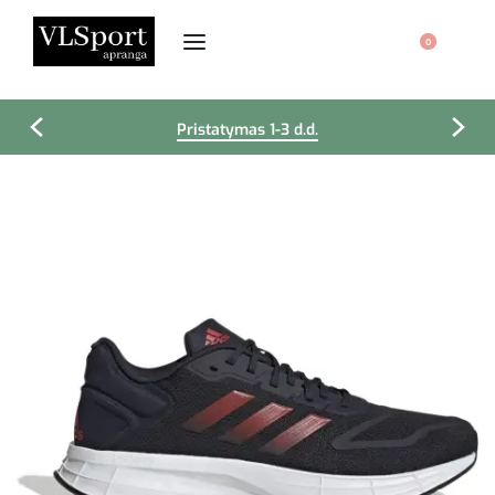
0
Pristatymas 1-3 d.d.