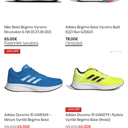
Nike Batai Bėgimo Vyrams
Adidas Bėgimo Batai Vyrams Balti
Revolution 6 NN DC3728-003
EQ21 Run GZ0601
65,00
€
78,00
€
Pasirinkti savybes
Į krepšelį
-24% OFF
-24% OFF
Adidas Duramo 10 GW8349 –
Adidas Duramo 10 GW4079 | Ryškūs
Mėlyni Vyriški Bėgimo Batai
Vyriški Bėgimo Batai (Kedai)
59,00
€
45,00
€
59,00
€
45,00
€