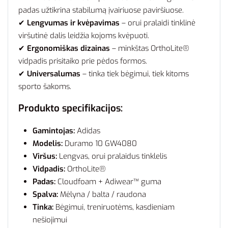
padas užtikrina stabilumą įvairiuose paviršiuose.
✔
Lengvumas ir kvėpavimas
– orui pralaidi tinklinė
viršutinė dalis leidžia kojoms kvėpuoti.
✔
Ergonomiškas dizainas
– minkštas OrthoLite®
vidpadis prisitaiko prie pėdos formos.
✔
Universalumas
– tinka tiek bėgimui, tiek kitoms
sporto šakoms.
Produkto specifikacijos:
Gamintojas:
Adidas
Modelis:
Duramo 10 GW4080
Viršus:
Lengvas, orui pralaidus tinklelis
Vidpadis:
OrthoLite®
Padas:
Cloudfoam + Adiwear™ guma
Spalva:
Mėlyna / balta / raudona
Tinka:
Bėgimui, treniruotėms, kasdieniam
nešiojimui