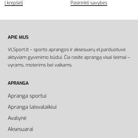
Į krepšelį
Pasirinkti savybes
APIE MUS
VLSport.lt – sporto aprangos ir aksesuarų el.parduotuvė
aktyviam gyvenimo būdui. Čia rasite aprangą visai šeimai –
vyrams, moterims bei vaikams.
APRANGA
Apranga sportui
Apranga laisvalaikiui
Avalynė
Aksesuarai