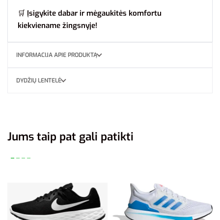
🛒
Įsigykite dabar ir mėgaukitės komfortu
kiekviename žingsnyje!
INFORMACIJA APIE PRODUKTĄ
DYDŽIŲ LENTELĖ
Jums taip pat gali patikti