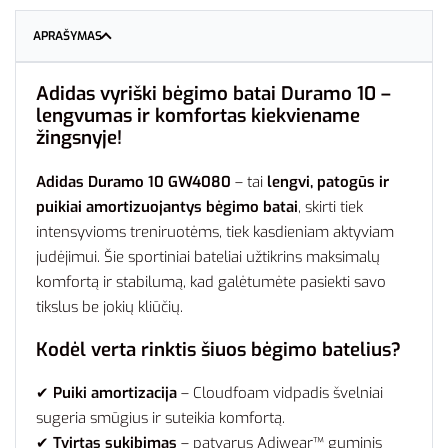
APRAŠYMAS
Adidas vyriški bėgimo batai Duramo 10 –
lengvumas ir komfortas kiekviename
žingsnyje!
Adidas Duramo 10 GW4080
– tai
lengvi, patogūs ir
puikiai amortizuojantys bėgimo batai
, skirti tiek
intensyvioms treniruotėms, tiek kasdieniam aktyviam
judėjimui. Šie sportiniai bateliai užtikrins maksimalų
komfortą ir stabilumą, kad galėtumėte pasiekti savo
tikslus be jokių kliūčių.
Kodėl verta rinktis šiuos bėgimo batelius?
✔
Puiki amortizacija
– Cloudfoam vidpadis švelniai
sugeria smūgius ir suteikia komfortą.
✔
Tvirtas sukibimas
– patvarus Adiwear™ guminis