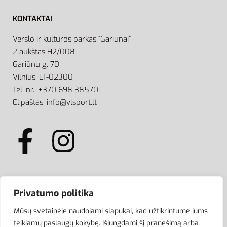
KONTAKTAI
Verslo ir kultūros parkas “Gariūnai”
2 aukštas H2/008
Gariūnų g. 70,
Vilnius, LT-02300
Tel. nr.: +370 698 38570
El.paštas: info@vlsport.lt
ATSISKAITYMAS
Privatumo politika
Mūsų svetainėje naudojami slapukai, kad užtikrintume jums
teikiamų paslaugų kokybę. Išjungdami šį pranešimą arba