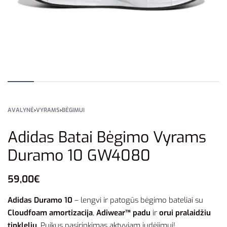
AVALYNĖ
›
VYRAMS
›
BĖGIMUI
Adidas Batai Bėgimo Vyrams
Duramo 10 GW4080
59,00
€
Adidas Duramo 10
– lengvi ir patogūs bėgimo bateliai su
Cloudfoam amortizacija
,
Adiwear™ padu
ir
orui pralaidžiu
tinkleliu
. Puikus pasirinkimas aktyviam judėjimui!