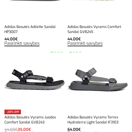
Adidas Basutės Adilette Sandal
Adidas Basutės Vyrams Comfort
HP3007
Sandal GV8245
44,00
€
44,00
€
Pasirinkti savybes
Pasirinkti savybes
-20% OFF
Adidas Basutės Vyrams Juodos
Adidas Basutės Vyrams Terrex
Comfort Sandal GV8243
Hydroterra Light Sandal IF3103
44,00
€
35,00
€
64,00
€