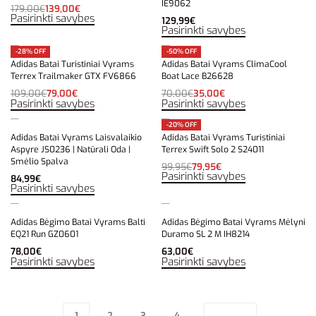
IE9062
179,00
€
139,00
€
Pasirinkti savybes
129,99
€
Pasirinkti savybes
-28% OFF
-50% OFF
Adidas Batai Turistiniai Vyrams
Adidas Batai Vyrams ClimaCool
Terrex Trailmaker GTX FV6866
Boat Lace B26628
109,00
€
79,00
€
70,00
€
35,00
€
Pasirinkti savybes
Pasirinkti savybes
-20% OFF
Adidas Batai Vyrams Laisvalaikio
Adidas Batai Vyrams Turistiniai
Aspyre JS0236 | Natūrali Oda |
Terrex Swift Solo 2 S24011
Smėlio Spalva
99,95
€
79,95
€
Pasirinkti savybes
84,99
€
Pasirinkti savybes
Adidas Bėgimo Batai Vyrams Balti
Adidas Bėgimo Batai Vyrams Mėlyni
EQ21 Run GZ0601
Duramo SL 2 M IH8214
78,00
€
63,00
€
Pasirinkti savybes
Pasirinkti savybes
1
2
3
4