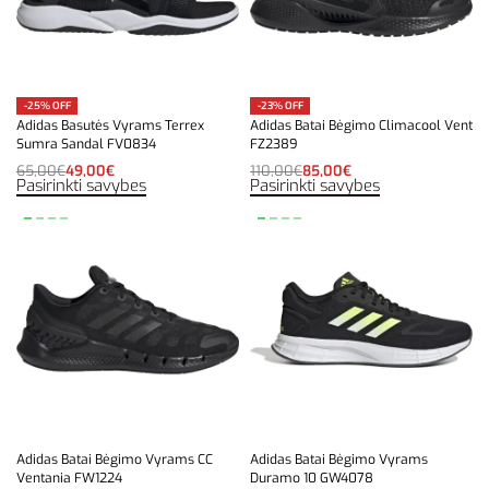
-25% OFF
-23% OFF
Adidas Basutės Vyrams Terrex
Adidas Batai Bėgimo Climacool Vent
Sumra Sandal FV0834
FZ2389
65,00
€
49,00
€
110,00
€
85,00
€
Pasirinkti savybes
Pasirinkti savybes
Adidas Batai Bėgimo Vyrams CC
Adidas Batai Bėgimo Vyrams
Ventania FW1224
Duramo 10 GW4078