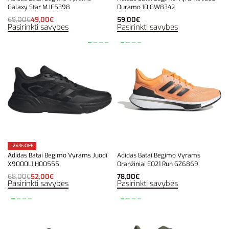
Galaxy Star M IF5398
Duramo 10 GW8342
69,00
€
49,00
€
59,00
€
Pasirinkti savybes
Pasirinkti savybes
-24% OFF
Adidas Batai Bėgimo Vyrams Juodi
Adidas Batai Bėgimo Vyrams
X9000L1 H00555
Oranžiniai EQ21 Run GZ6869
68,00
€
52,00
€
78,00
€
Pasirinkti savybes
Pasirinkti savybes