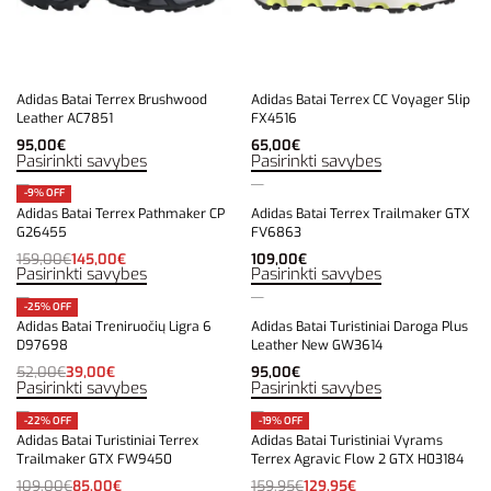
Adidas Batai Terrex Brushwood
Adidas Batai Terrex CC Voyager Slip
Leather AC7851
FX4516
95,00
€
65,00
€
Pasirinkti savybes
Pasirinkti savybes
-9% OFF
Adidas Batai Terrex Pathmaker CP
Adidas Batai Terrex Trailmaker GTX
G26455
FV6863
159,00
€
145,00
€
109,00
€
Pasirinkti savybes
Pasirinkti savybes
-25% OFF
Adidas Batai Treniruočių Ligra 6
Adidas Batai Turistiniai Daroga Plus
D97698
Leather New GW3614
52,00
€
39,00
€
95,00
€
Pasirinkti savybes
Pasirinkti savybes
-22% OFF
-19% OFF
Adidas Batai Turistiniai Terrex
Adidas Batai Turistiniai Vyrams
Trailmaker GTX FW9450
Terrex Agravic Flow 2 GTX H03184
109,00
€
85,00
€
159,95
€
129,95
€