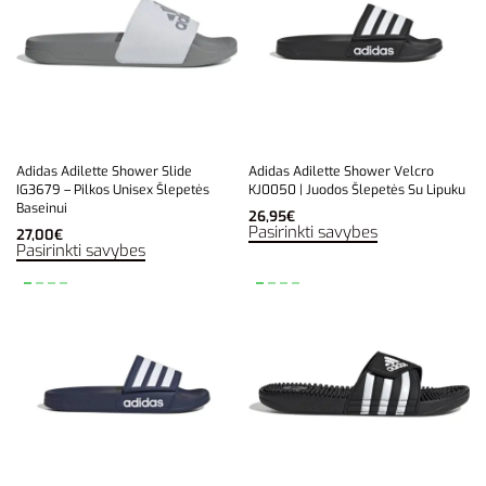
Adidas Adilette Shower Slide
Adidas Adilette Shower Velcro
IG3679 – Pilkos Unisex Šlepetės
KJ0050 | Juodos Šlepetės Su Lipuku
Baseinui
26,95
€
Pasirinkti savybes
27,00
€
Pasirinkti savybes