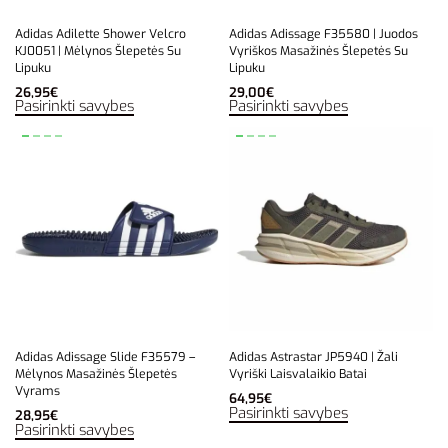
Adidas Adilette Shower Velcro
Adidas Adissage F35580 | Juodos
KJ0051 | Mėlynos Šlepetės Su
Vyriškos Masažinės Šlepetės Su
Lipuku
Lipuku
26,95
€
29,00
€
Pasirinkti savybes
Pasirinkti savybes
Adidas Adissage Slide F35579 –
Adidas Astrastar JP5940 | Žali
Mėlynos Masažinės Šlepetės
Vyriški Laisvalaikio Batai
Vyrams
64,95
€
Pasirinkti savybes
28,95
€
Pasirinkti savybes