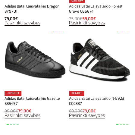
-21% OFF
Adidas Batai Laisvalaikio Dragon
Adidas Batai Laisvalaikio Forest
BY9701
Grove CG5674
79,00
€
75,00
€
59,00
€
Pasirinkti savybes
Pasirinkti savybes
-20% OFF
-11% OFF
Adidas Batai Laisvalaikio Gazelle
Adidas Batai Laisvalaikio N-5923
BB5497
CQ2337
99,00
€
79,00
€
89,00
€
79,00
€
Pasirinkti savybes
Pasirinkti savybes