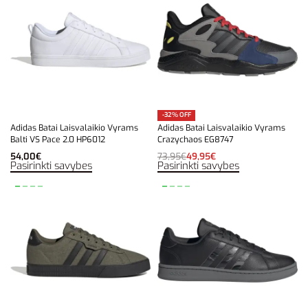
-32% OFF
Adidas Batai Laisvalaikio Vyrams
Adidas Batai Laisvalaikio Vyrams
Balti VS Pace 2.0 HP6012
Crazychaos EG8747
54,00
€
73,95
€
49,95
€
Pasirinkti savybes
Pasirinkti savybes