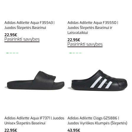
Adidas Adilette Aqua F35543 |
Adidas Adilette Aqua F35550 |
Juodos Šlepetės Baseinui
Juodos Šlepetės Baseinui ir
Laisvalaikiui
22,95
€
Pasirinkti savybes
22,95
€
Pasirinkti savybes
Adidas Adilette Aqua IF7371 | Juodos
Adidas Adilette Clogs GZ5886 |
Unisex Šlepetės Baseinui
Juodos Vyriškos Klumpės (Šlepetės)
22,95
€
43,95
€