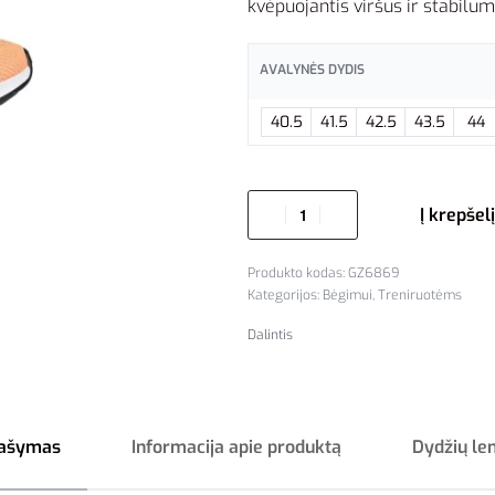
kvėpuojantis viršus ir stabiluma
AVALYNĖS DYDIS
40.5
41.5
42.5
43.5
44
Į krepšelį
GZ6869
Kategorijos:
Bėgimui
,
Treniruotėms
Dalintis
ašymas
Informacija apie produktą
Dydžių le