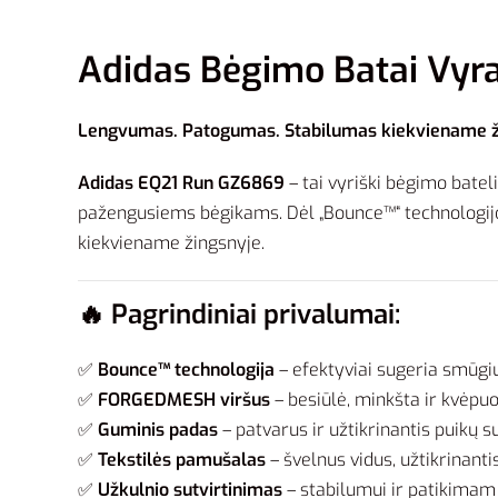
Adidas Bėgimo Batai Vyr
Lengvumas. Patogumas. Stabilumas kiekviename ž
Adidas EQ21 Run GZ6869
– tai vyriški bėgimo batel
pažengusiems bėgikams. Dėl „Bounce™“ technologijo
kiekviename žingsnyje.
🔥
Pagrindiniai privalumai:
✅
Bounce™ technologija
– efektyviai sugeria smūgiu
✅
FORGEDMESH viršus
– besiūlė, minkšta ir kvėpuo
✅
Guminis padas
– patvarus ir užtikrinantis puikų su
✅
Tekstilės pamušalas
– švelnus vidus, užtikrinanti
✅
Užkulnio sutvirtinimas
– stabilumui ir patikima