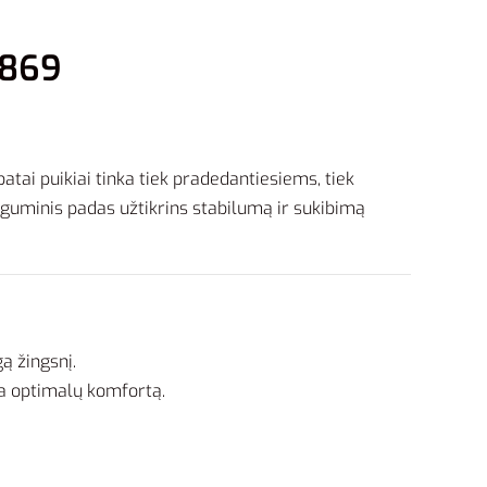
6869
atai puikiai tinka tiek pradedantiesiems, tiek
guminis padas užtikrins stabilumą ir sukibimą
ą žingsnį.
ia optimalų komfortą.