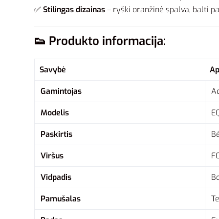
✅
Stilingas dizainas
– ryški oranžinė spalva, balti pa
👟
Produkto informacija:
Savybė
Ap
Gamintojas
A
Modelis
E
Paskirtis
Bė
Viršus
FO
Vidpadis
Bo
Pamušalas
Te