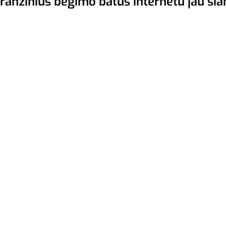
anžinius bėgimo batus internetu jau šian