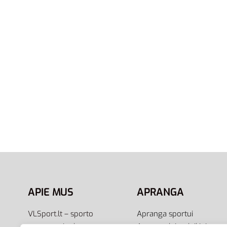
Nike Ba
Renew 
85,00
€
69
Į krepšel
43.5
44
Adidas Edge Flex G28204 | Balti
Vyriški Bėgimo Batai
(Treniruotėms)
79,00
€
45,00
€
-43% OFF
Pasirinkti savybes
APIE MUS
APRANGA
VLSport.lt – sporto
Apranga sportui
aprangos ir aksesuarų
Apranga laisvalaikiui