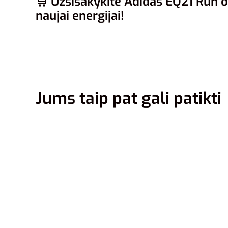
🛒
Užsisakykite Adidas EQ21 Run or
naujai energijai!
Jums taip pat gali patikti
41