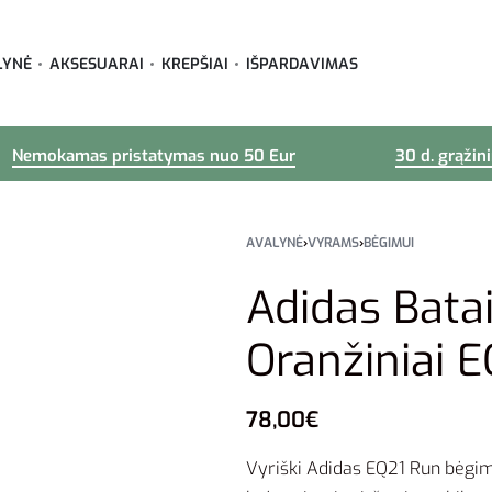
LYNĖ
AKSESUARAI
KREPŠIAI
IŠPARDAVIMAS
Nemokamas pristatymas nuo 50 Eur
30 d. grąžin
AVALYNĖ
›
VYRAMS
›
BĖGIMUI
Adidas Bat
Oranžiniai 
78,00
€
Vyriški Adidas EQ21 Run bėgimo