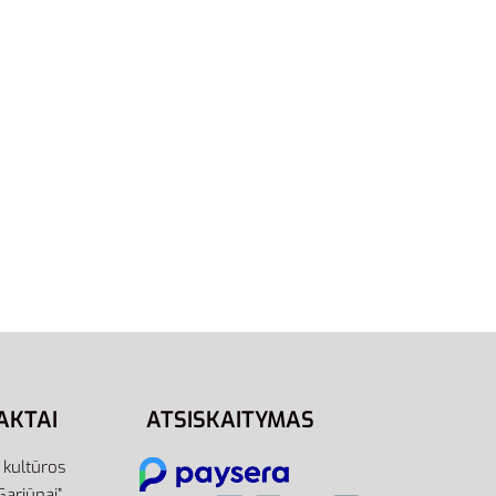
Flashfilm 2.0 EG8511
75,00
€
59,00
€
-21% OFF
Pasirinkti savybes
03 |
ai)
AKTAI
ATSISKAITYMAS
r kultūros
Gariūnai”