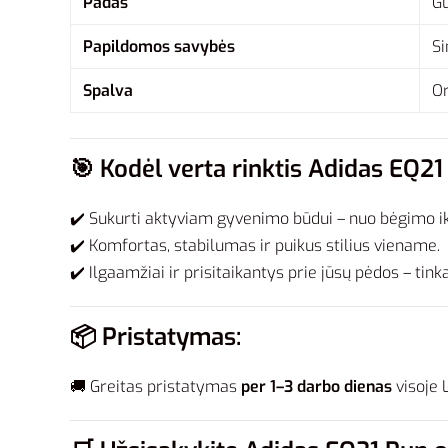
Padas
Gu
Papildomos savybės
Si
Spalva
Or
🎯
Kodėl verta rinktis Adidas EQ2
✔️ Sukurti aktyviam gyvenimo būdui – nuo bėgimo ik
✔️ Komfortas, stabilumas ir puikus stilius viename.
✔️ Ilgaamžiai ir prisitaikantys prie jūsų pėdos – tin
📦
Pristatymas:
🚚 Greitas pristatymas
per 1–3 darbo dienas
visoje 