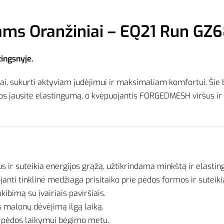
ams Oranžiniai – EQ21 Run GZ
ingsnyje.
iai, sukurti aktyviam judėjimui ir maksimaliam komfortui. Šie b
s jausite elastingumą, o kvėpuojantis FORGEDMESH viršus ir 
s ir suteikia energijos grąžą, užtikrindama minkštą ir elasting
janti tinklinė medžiaga prisitaiko prie pėdos formos ir suteik
kibimą su įvairiais paviršiais.
s malonų dėvėjimą ilgą laiką.
m pėdos laikymui bėgimo metu.