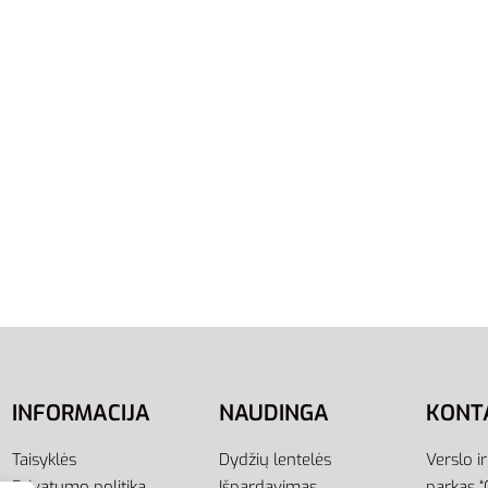
tai Bėgimo Vyrams
Ride 2 CU3507-001
,00
€
-19% OFF
į
41.5
42
42.5
Adidas Pureboost 21 GY51
Vyriški Bėgimo Batai (Ked
115,00
€
89,00
€
-23% OFF
Pasirinkti savybes
INFORMACIJA
NAUDINGA
KONT
Taisyklės
Dydžių lentelės
Verslo i
Privatumo politika
Išpardavimas
parkas “