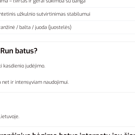
ma – tvirtas ir gerai sukimba su danga
ntetinis užkulnio sutvirtinimas stabilumui
anžinė / balta / juoda (juostelės)
1 Run batus?
i kasdienio judėjimo.
ka net ir intensyviam naudojimui.
Lietuvoje.