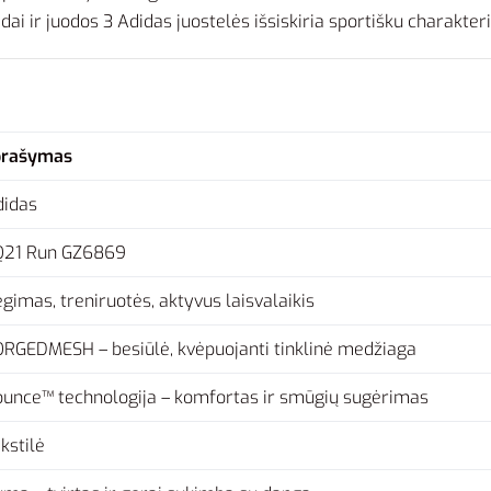
dai ir juodos 3 Adidas juostelės išsiskiria sportišku charakteri
rašymas
didas
Q21 Run GZ6869
gimas, treniruotės, aktyvus laisvalaikis
RGEDMESH – besiūlė, kvėpuojanti tinklinė medžiaga
unce™ technologija – komfortas ir smūgių sugėrimas
kstilė