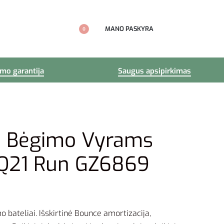
MANO PASKYRA
0
imo garantija
Saugus apsipirkimas
ai Bėgimo Vyrams
EQ21 Run GZ6869
 bateliai. Išskirtinė Bounce amortizacija,