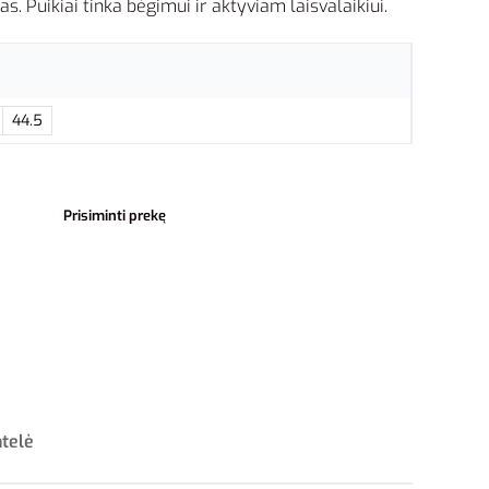
s. Puikiai tinka bėgimui ir aktyviam laisvalaikiui.
44.5
Prisiminti prekę
ntelė