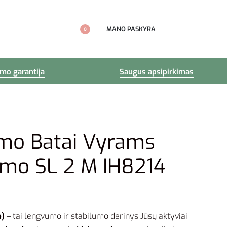
MANO PASKYRA
0
imo garantija
Saugus apsipirkimas
imo Batai Vyrams
amo SL 2 M IH8214
4)
– tai lengvumo ir stabilumo derinys Jūsų aktyviai