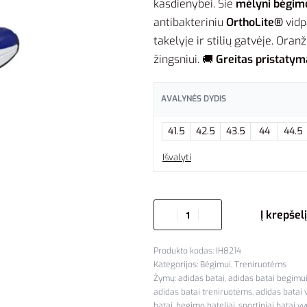
kasdienybei. Šie
mėlyni bėgimo
antibakteriniu
OrthoLite®
vidp
takelyje ir stilių gatvėje. Ora
žingsniui. 🚚
Greitas pristatyma
AVALYNĖS DYDIS
41.5
42.5
43.5
44
44.5
Išvalyti
Į krepšelį
IH8214
Kategorijos:
Bėgimui
,
Treniruotėms
Žymų:
adidas batai
,
adidas batai bėgimu
adidas batai treniruotėms
,
adidas batai
batai
,
begimo bateliai
,
sportiniai batai v