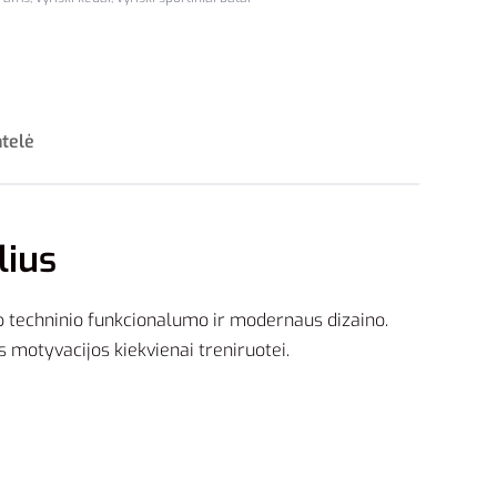
ntelė
lius
rp techninio funkcionalumo ir modernaus dizaino.
s motyvacijos kiekvienai treniruotei.