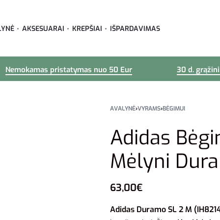
LYNĖ
AKSESUARAI
KREPŠIAI
IŠPARDAVIMAS
Nemokamas pristatymas nuo 50 Eur
30 d. grąžin
AVALYNĖ
›
VYRAMS
›
BĖGIMUI
Adidas Bėg
Mėlyni Dur
63,00
€
Adidas Duramo SL 2 M (IH821