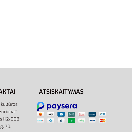
44.5
ams
Adidas Bėgimo Batai Vyrams
Balti EQ21 Run GZ0601
78,00
€
Į krepšelį
AKTAI
ATSISKAITYMAS
r kultūros
Gariūnai”
as H2/008
g. 70,