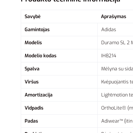
Savybė
Aprašymas
Gamintojas
Adidas
Modelis
Duramo SL 2 
Modelio kodas
IH8214
Spalva
Mėlyna su sida
Viršus
Kvėpuojantis te
Amortizacija
Lightmotion te
Vidpadis
OrthoLite® (mi
Padas
Adiwear™ (itin