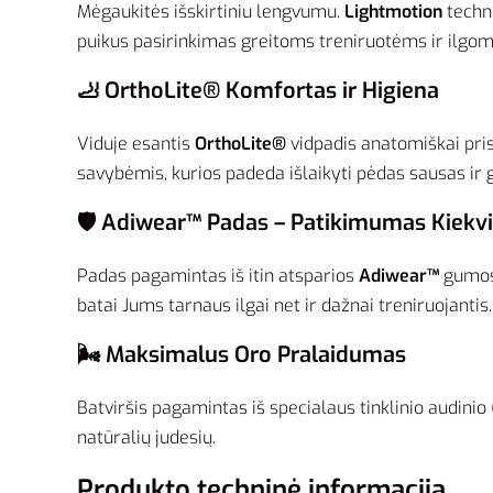
Mėgaukitės išskirtiniu lengvumu.
Lightmotion
techno
puikus pasirinkimas greitoms treniruotėms ir ilgom
🦶 OrthoLite® Komfortas ir Higiena
Viduje esantis
OrthoLite®
vidpadis anatomiškai pri
savybėmis, kurios padeda išlaikyti pėdas sausas ir 
🛡️ Adiwear™ Padas – Patikimumas Kiekv
Padas pagamintas iš itin atsparios
Adiwear™
gumos.
batai Jums tarnaus ilgai net ir dažnai treniruojantis.
🌬️ Maksimalus Oro Pralaidumas
Batviršis pagamintas iš specialaus tinklinio audinio 
natūralių judesių.
Produkto techninė informacija