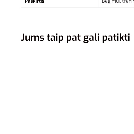
Paskirtis
Bėgimui, tren
Jums taip pat gali patikti