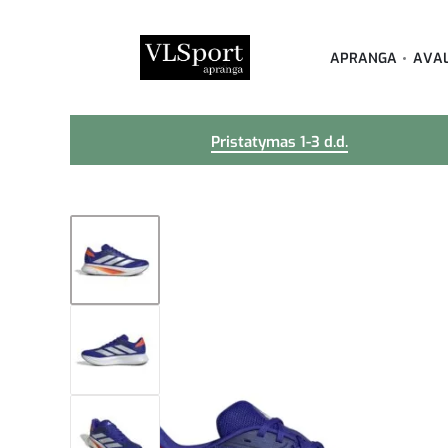
APRANGA
AVA
Pristatymas 1-3 d.d.