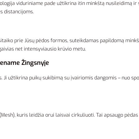
logija viduriniame pade užtikrina itin minkštą nusileidimą ir 
s distancijoms.
sitaiko prie Jūsų pėdos formos, suteikdamas papildomą minkšt
gaivias net intensyviausio krūvio metu.
iename Žingsnyje
 Ji užtikrina puikų sukibimą su įvairiomis dangomis – nuo sport
(Mesh), kuris leidžia orui laisvai cirkuliuoti. Tai apsaugo pėda