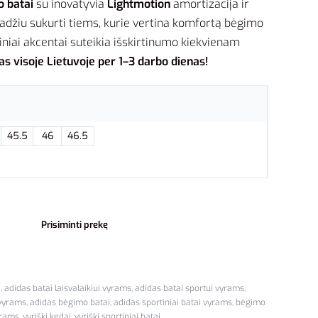
 batai
su inovatyvia
Lightmotion
amortizacija ir
adžiu sukurti tiems, kurie vertina komfortą bėgimo
nžiniai akcentai suteikia išskirtinumo kiekvienam
s visoje Lietuvoje per 1–3 darbo dienas!
45.5
46
46.5
Prisiminti prekę
i
,
adidas batai laisvalaikiui vyrams
,
adidas batai sportui vyrams
,
 vyrams
,
adidas bėgimo batai
,
adidas sportiniai batai vyrams
,
bėgimo
yrams
,
vyriški kedai
,
vyriški sportiniai batai