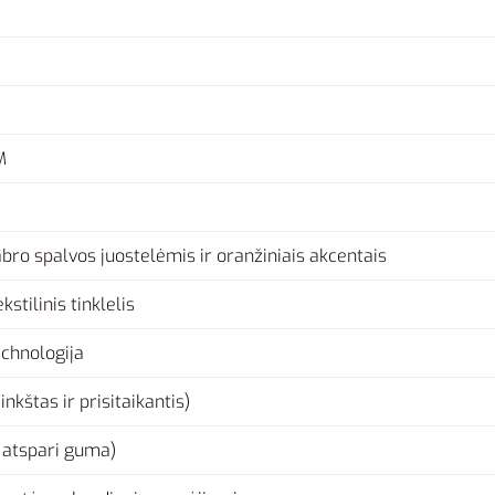
M
bro spalvos juostelėmis ir oranžiniais akcentais
kstilinis tinklelis
chnologija
nkštas ir prisitaikantis)
 atspari guma)