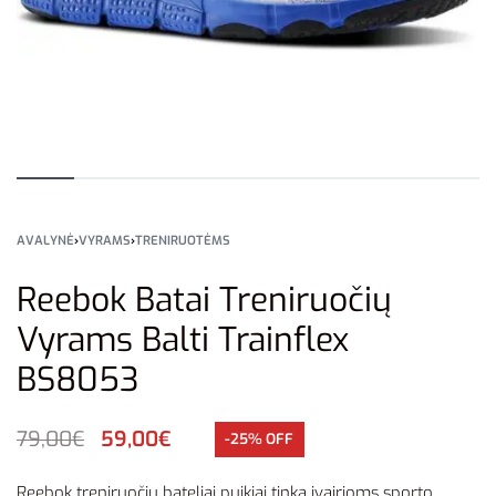
AVALYNĖ
›
VYRAMS
›
TRENIRUOTĖMS
Reebok Batai Treniruočių
Vyrams Balti Trainflex
BS8053
79,00
€
59,00
€
-25% OFF
Reebok treniruočių bateliai puikiai tinka įvairioms sporto