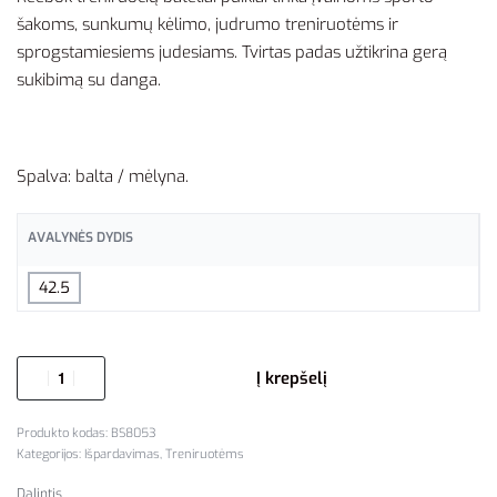
šakoms, sunkumų kėlimo, judrumo treniruotėms ir
sprogstamiesiems judesiams. Tvirtas padas užtikrina gerą
sukibimą su danga.
Spalva: balta / mėlyna.
AVALYNĖS DYDIS
42.5
Į krepšelį
BS8053
Kategorijos:
Išpardavimas
,
Treniruotėms
Dalintis