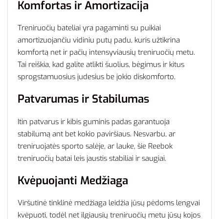
Komfortas ir Amortizacija
Treniruočių bateliai yra pagaminti su puikiai
amortizuojančiu vidiniu putų padu, kuris užtikrina
komfortą net ir pačių intensyviausių treniruočių metu.
Tai reiškia, kad galite atlikti šuolius, bėgimus ir kitus
sprogstamuosius judesius be jokio diskomforto.
Patvarumas ir Stabilumas
Itin patvarus ir kibis guminis padas garantuoja
stabilumą ant bet kokio paviršiaus. Nesvarbu, ar
treniruojatės sporto salėje, ar lauke, šie Reebok
treniruočių batai leis jaustis stabiliai ir saugiai.
Kvėpuojanti Medžiaga
Viršutinė tinklinė medžiaga leidžia jūsų pėdoms lengvai
kvėpuoti, todėl net ilgiausių treniruočių metu jūsų kojos