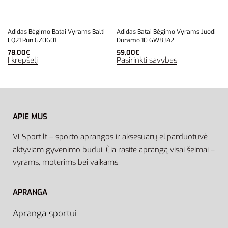
Adidas Bėgimo Batai Vyrams Balti
Adidas Batai Bėgimo Vyrams Juodi
EQ21 Run GZ0601
Duramo 10 GW8342
78,00
€
59,00
€
Į krepšelį
Pasirinkti savybes
APIE MUS
VLSport.lt – sporto aprangos ir aksesuarų el.parduotuvė
aktyviam gyvenimo būdui. Čia rasite aprangą visai šeimai –
vyrams, moterims bei vaikams.
APRANGA
Apranga sportui