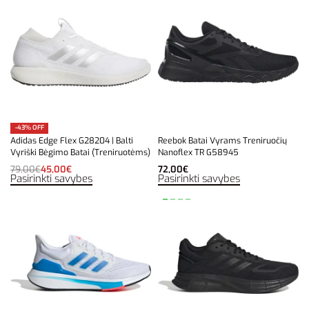
-43% OFF
Adidas Edge Flex G28204 | Balti
Reebok Batai Vyrams Treniruočių
Vyriški Bėgimo Batai (Treniruotėms)
Nanoflex TR G58945
79,00
€
45,00
€
72,00
€
Pasirinkti savybes
Pasirinkti savybes