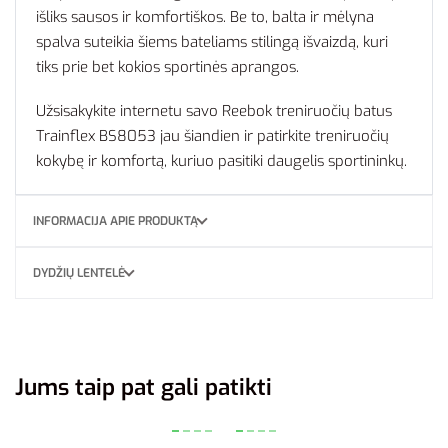
išliks sausos ir komfortiškos. Be to, balta ir mėlyna
spalva suteikia šiems bateliams stilingą išvaizdą, kuri
tiks prie bet kokios sportinės aprangos.
Užsisakykite internetu savo Reebok treniruočių batus
Trainflex BS8053 jau šiandien ir patirkite treniruočių
kokybę ir komfortą, kuriuo pasitiki daugelis sportininkų.
INFORMACIJA APIE PRODUKTĄ
DYDŽIŲ LENTELĖ
Jums taip pat gali patikti