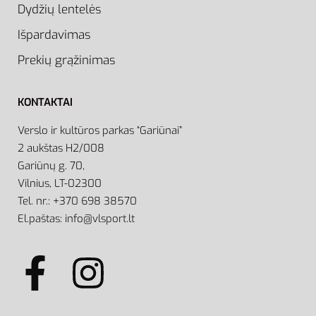
Dydžių lentelės
Išpardavimas
Prekių grąžinimas
KONTAKTAI
Verslo ir kultūros parkas “Gariūnai”
2 aukštas H2/008
Gariūnų g. 70,
Vilnius, LT-02300
Tel. nr.: +370 698 38570
El.paštas: info@vlsport.lt