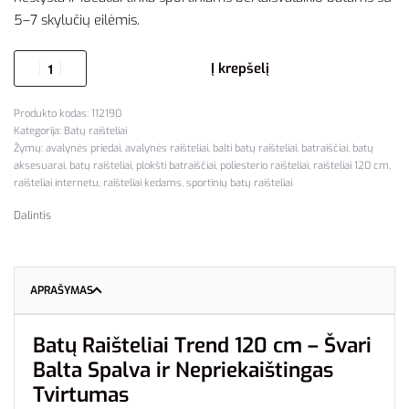
5–7 skylučių eilėmis.
Į krepšelį
112190
Kategorija:
Batų raišteliai
Žymų:
avalynės priedai
,
avalynės raišteliai
,
balti batų raišteliai
,
batraiščiai
,
batų
aksesuarai
,
batų raišteliai
,
plokšti batraiščiai
,
poliesterio raišteliai
,
raišteliai 120 cm
,
raišteliai internetu
,
raišteliai kedams
,
sportinių batų raišteliai
Dalintis
APRAŠYMAS
Batų Raišteliai Trend 120 cm – Švari
Balta Spalva ir Nepriekaištingas
Tvirtumas