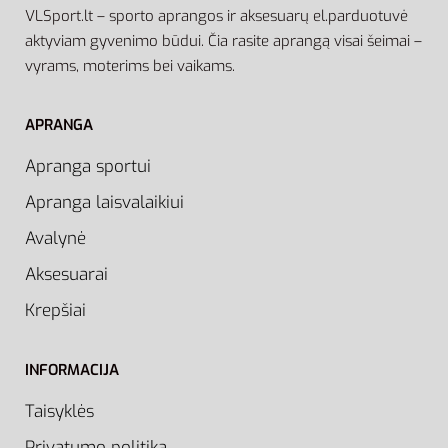
VLSport.lt – sporto aprangos ir aksesuarų el.parduotuvė
aktyviam gyvenimo būdui. Čia rasite aprangą visai šeimai –
vyrams, moterims bei vaikams.
APRANGA
Apranga sportui
Apranga laisvalaikiui
Avalynė
Aksesuarai
Krepšiai
INFORMACIJA
Taisyklės
Privatumo politika