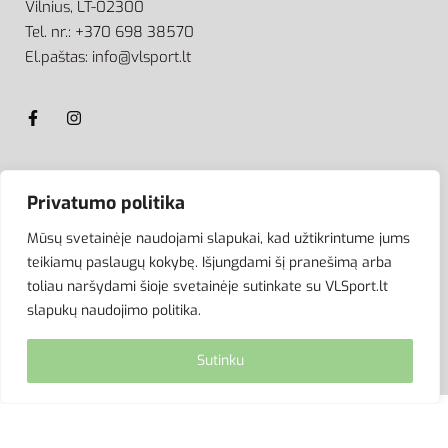
Vilnius, LT-02300
Tel. nr.: +370 698 38570
El.paštas: info@vlsport.lt
ATSISKAITYMAS
Privatumo politika
Mūsų svetainėje naudojami slapukai, kad užtikrintume jums
teikiamų paslaugų kokybę. Išjungdami šį pranešimą arba
toliau naršydami šioje svetainėje sutinkate su VLSport.lt
slapukų naudojimo politika.
Sutinku
© VLSport. 2026. Visos teisės saugomos.