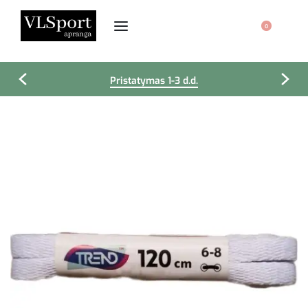
0
Pristatymas 1-3 d.d.