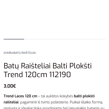
ĮVAIRU
›
BATŲ RAIŠTELIAI
Batų Raišteliai Balti Plokšti
Trend 120cm 112190
3,00
€
Trend Laces 120 cm
– tai aukštos kokybės
balti plokšti
raišteliai
, pagaminti iš tvirto poliesterio. Puikiai išlaiko formą,
neslysta ir idealiai tinka sportiniams bei laisvalaikio batams su