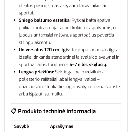
idealus pasirinkimas aktyviam laisvalaikiui ar
sportui.
Sniego baltumo estetika:
Ryškiai balta spalva
puikiai kontrastuoja su bet kokiomis spalvomis, o
juodus ar tamsiai mėlynus sportbačius paverčia
stilingu akcentu.
Universalus 120 cm ilgis:
Tai populiariausias ilgis,
idealiai tinkantis standartinei laisvalaikio avalynei ir
sportbačiams, turintiems
5–7 eiles skylučių
.
Lengva priežiūra:
Skirtingai nei medvilniniai,
poliesterio raišteliai labai lengvai valosi –
dažniausiai užtenka tiesiog nuvalyti drėgna šluoste
arba išplauti su muilu.
📋 Produkto techninė informacija
Savybė
Aprašymas