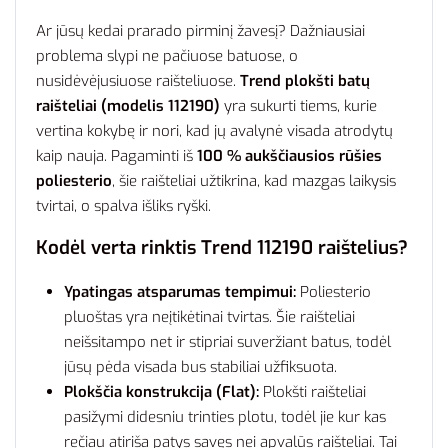
Ar jūsų kedai prarado pirminį žavesį? Dažniausiai
problema slypi ne pačiuose batuose, o
nusidėvėjusiuose raišteliuose.
Trend plokšti batų
raišteliai (modelis 112190)
yra sukurti tiems, kurie
vertina kokybę ir nori, kad jų avalynė visada atrodytų
kaip nauja. Pagaminti iš
100 % aukščiausios rūšies
poliesterio
, šie raišteliai užtikrina, kad mazgas laikysis
tvirtai, o spalva išliks ryški.
Kodėl verta rinktis Trend 112190 raištelius?
Ypatingas atsparumas tempimui:
Poliesterio
pluoštas yra neįtikėtinai tvirtas. Šie raišteliai
neišsitampo net ir stipriai suveržiant batus, todėl
jūsų pėda visada bus stabiliai užfiksuota.
Plokščia konstrukcija (Flat):
Plokšti raišteliai
pasižymi didesniu trinties plotu, todėl jie kur kas
rečiau atiriša patys savęs nei apvalūs raišteliai. Tai