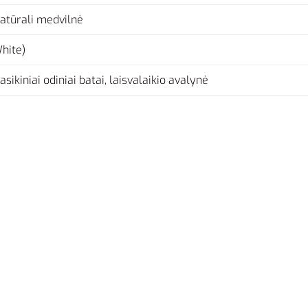
atūrali medvilnė
hite)
lasikiniai odiniai batai, laisvalaikio avalynė