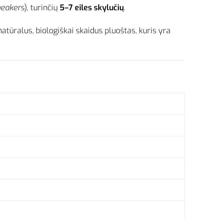
neakers
), turinčių
5–7 eiles skylučių
.
tūralus, biologiškai skaidus pluoštas, kuris yra