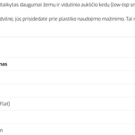
pritaikytas daugumai žemų ir vidutinio aukščio kedų (
low-top s
lnę, jūs prisidedate prie plastiko naudojimo mažinimo. Tai na
mas
Flat)
m