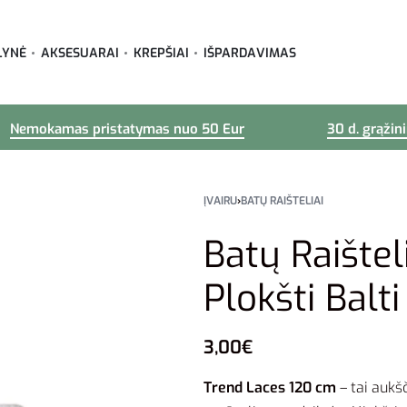
LYNĖ
AKSESUARAI
KREPŠIAI
IŠPARDAVIMAS
Nemokamas pristatymas nuo 50 Eur
30 d. grąžin
ĮVAIRU
›
BATŲ RAIŠTELIAI
Batų Raište
Plokšti Bal
3,00
€
Trend Laces 120 cm
– tai aukšč