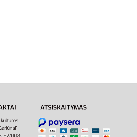
šti
Batų Raišteliai Bama 120cm
Oranžiniai 052558 | Kedams
3,00
€
Į krepšelį
AKTAI
ATSISKAITYMAS
r kultūros
Gariūnai”
as H2/008