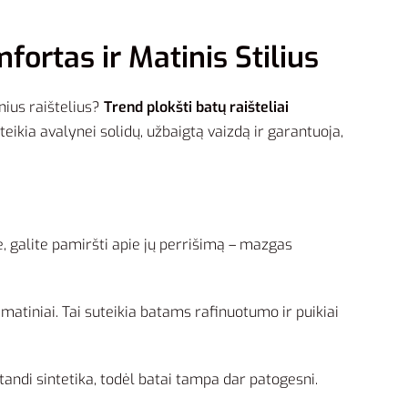
ortas ir Matinis Stilius
nius raištelius?
Trend plokšti batų raišteliai
suteikia avalynei solidų, užbaigtą vaizdą ir garantuoja,
e, galite pamiršti apie jų perrišimą – mazgas
yra matiniai. Tai suteikia batams rafinuotumo ir puikiai
 standi sintetika, todėl batai tampa dar patogesni.