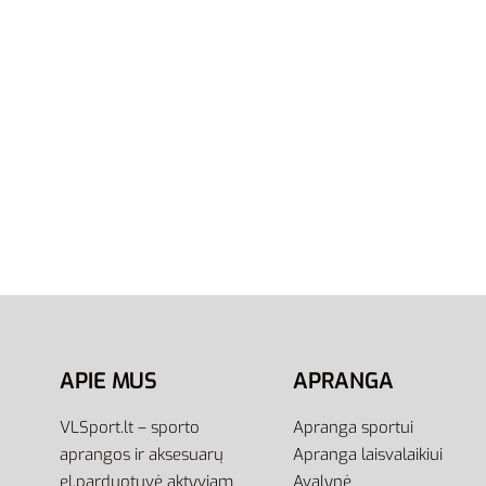
Batų Raišteliai Bama Plokšti
Batų Ra
120cm Žali 052589
Plokšti
3,00
€
3,00
€
Į krepšelį
Į krepšel
APIE MUS
APRANGA
VLSport.lt – sporto
Apranga sportui
aprangos ir aksesuarų
Apranga laisvalaikiui
el.parduotuvė aktyviam
Avalynė