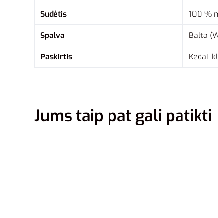
Sudėtis
100 % n
Spalva
Balta (W
Paskirtis
Kedai, k
Jums taip pat gali patikti