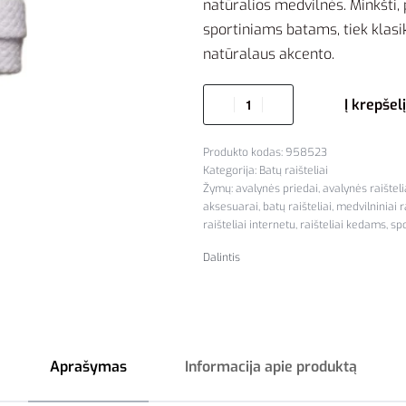
natūralios medvilnės. Minkšti, p
sportiniams batams, tiek klasi
natūralaus akcento.
Į krepšelį
958523
Kategorija:
Batų raišteliai
Žymų:
avalynės priedai
,
avalynės raišteli
aksesuarai
,
batų raišteliai
,
medvilniniai ra
raišteliai internetu
,
raišteliai kedams
,
spo
Dalintis
Aprašymas
Informacija apie produktą