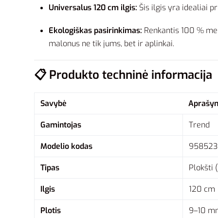
Universalus 120 cm ilgis:
Šis ilgis yra idealiai 
Ekologiškas pasirinkimas:
Renkantis 100 % medvi
malonus ne tik jums, bet ir aplinkai.
📋 Produkto techninė informacija
Savybė
Aprašy
Gamintojas
Trend
Modelio kodas
958523
Tipas
Plokšti (
Ilgis
120 cm
Plotis
9–10 m