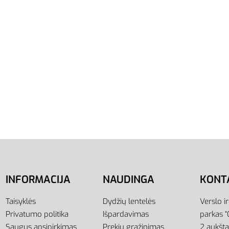
išteliai Bama 120cm
Batų Raišteliai Bama Plok
 Mėlyni 052596 | Kedams
150cm Juodi 051247
3,00
€
į
Į krepšelį
INFORMACIJA
NAUDINGA
KONT
Taisyklės
Dydžių lentelės
Verslo i
Privatumo politika
Išpardavimas
parkas “
Saugus apsipirkimas
Prekių grąžinimas
2 aukšt