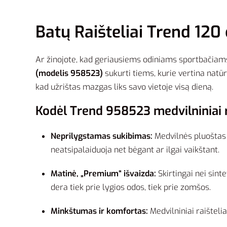
Batų Raišteliai Trend 120
Ar žinojote, kad geriausiems odiniams sportbačiams 
(modelis 958523)
sukurti tiems, kurie vertina nat
kad užrištas mazgas liks savo vietoje visą dieną.
Kodėl Trend 958523 medvilniniai r
Neprilygstamas sukibimas:
Medvilnės pluoštas n
neatsipalaiduoja net bėgant ar ilgai vaikštant.
Matinė, „Premium“ išvaizda:
Skirtingai nei sinte
dera tiek prie lygios odos, tiek prie zomšos.
Minkštumas ir komfortas:
Medvilniniai raištelia