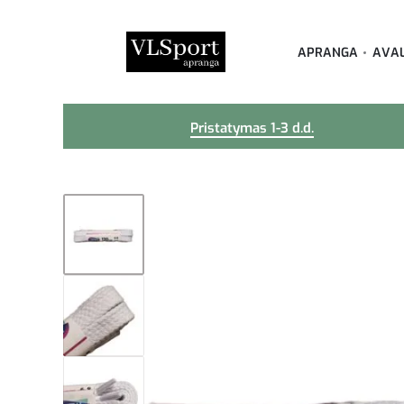
APRANGA
AVA
Pristatymas 1-3 d.d.