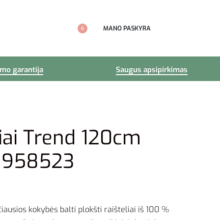
MANO PASKYRA
0
imo garantija
Saugus apsipirkimas
liai Trend 120cm
ti 958523
iausios kokybės balti plokšti raišteliai iš 100 %