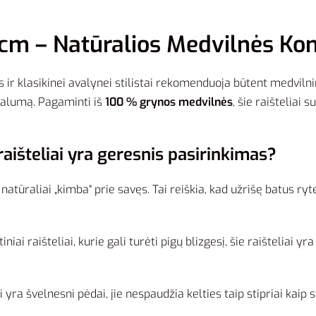
 cm – Natūralios Medvilnės Komf
ir klasikinei avalynei stilistai rekomenduoja būtent medvilni
ūralumą. Pagaminti iš
100 % grynos medvilnės
, šie raišteliai 
aišteliai yra geresnis pasirinkimas?
atūraliai „kimba“ prie savęs. Tai reiškia, kad užrišę batus ryt
tiniai raišteliai, kurie gali turėti pigų blizgesį, šie raišteliai 
i yra švelnesni pėdai, jie nespaudžia kelties taip stipriai kaip