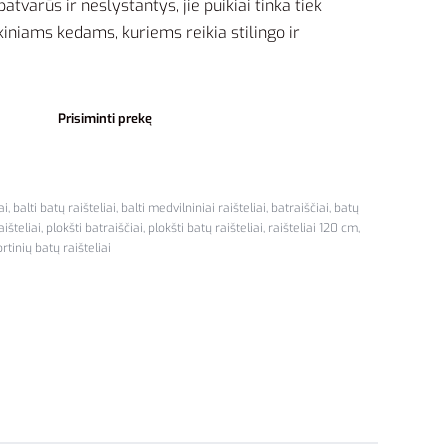
atvarūs ir neslystantys, jie puikiai tinka tiek
kiniams kedams, kuriems reikia stilingo ir
Prisiminti prekę
ai
,
balti batų raišteliai
,
balti medvilniniai raišteliai
,
batraiščiai
,
batų
išteliai
,
plokšti batraiščiai
,
plokšti batų raišteliai
,
raišteliai 120 cm
,
rtinių batų raišteliai