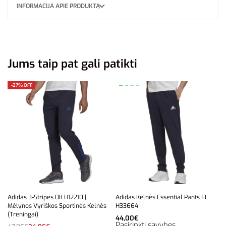
INFORMACIJA APIE PRODUKTĄ
Jums taip pat gali patikti
-27% OFF
Adidas 3-Stripes DK H12210 |
Adidas Kelnės Essential Pants FL
Mėlynos Vyriškos Sportinės Kelnės
H33664
(Treningai)
44,00
€
Pasirinkti savybes