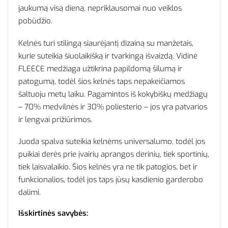
jaukumą visą dieną, nepriklausomai nuo veiklos
pobūdžio.
Kelnės turi stilingą siaurėjantį dizainą su manžetais,
kurie suteikia šiuolaikišką ir tvarkingą išvaizdą. Vidinė
FLEECE medžiaga užtikrina papildomą šilumą ir
patogumą, todėl šios kelnės taps nepakeičiamos
šaltuoju metų laiku. Pagamintos iš kokybiškų medžiagų
– 70% medvilnės ir 30% poliesterio – jos yra patvarios
ir lengvai prižiūrimos.
Juoda spalva suteikia kelnėms universalumo, todėl jos
puikiai derės prie įvairių aprangos derinių, tiek sportinių,
tiek laisvalaikio. Šios kelnės yra ne tik patogios, bet ir
funkcionalios, todėl jos taps jūsų kasdienio garderobo
dalimi.
Išskirtinės savybės: