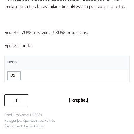
Puikiai tinka tiek laisvalaikiui, tiek aktyviam poilsiui ar sportui.
Sudėtis: 70% medvilnė / 30% poliesteris.
Spalva: juoda.
DYDIS
2XL
Į krepšelį
HB0574
Kategorijos:
Išpardavimas
,
Kelnės
Žyma:
medvilninės kelnės