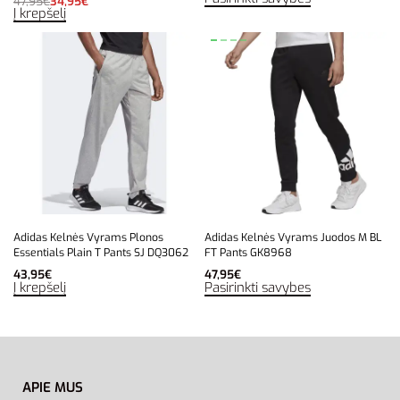
47,95
€
34,95
€
Į krepšelį
Adidas Kelnės Vyrams Plonos
Adidas Kelnės Vyrams Juodos M BL
Essentials Plain T Pants SJ DQ3062
FT Pants GK8968
43,95
€
47,95
€
Į krepšelį
Pasirinkti savybes
APIE MUS