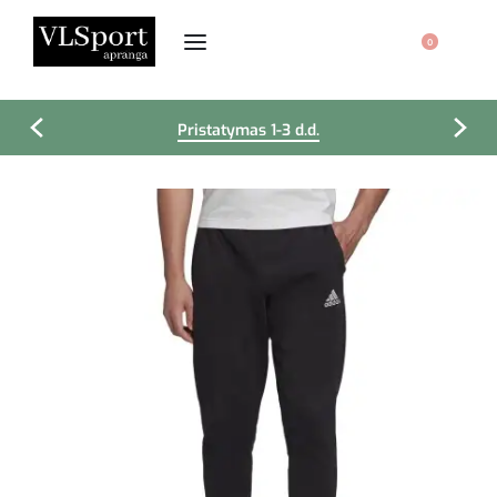
0
Pristatymas 1-3 d.d.