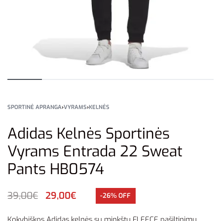
SPORTINĖ APRANGA
›
VYRAMS
›
KELNĖS
Adidas Kelnės Sportinės
Vyrams Entrada 22 Sweat
Pants HB0574
39,00
€
29,00
€
-26% OFF
Kokybiškos Adidas kelnės su minkštu FLEECE pašiltinimu.