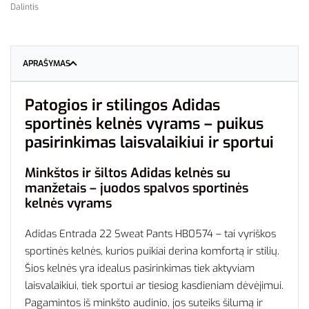
Dalintis
APRAŠYMAS
Patogios ir stilingos Adidas
sportinės kelnės vyrams – puikus
pasirinkimas laisvalaikiui ir sportui
Minkštos ir šiltos Adidas kelnės su
manžetais – juodos spalvos sportinės
kelnės vyrams
Adidas Entrada 22 Sweat Pants HB0574 – tai vyriškos
sportinės kelnės, kurios puikiai derina komfortą ir stilių.
Šios kelnės yra idealus pasirinkimas tiek aktyviam
laisvalaikiui, tiek sportui ar tiesiog kasdieniam dėvėjimui.
Pagamintos iš minkšto audinio, jos suteiks šilumą ir