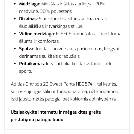
Medžiaga:
Minkštas ir šiltas audinys – 70%
medvilnė, 30% poliesteris.
Dizainas:
Siaurėjančios kelnės su manžetais –
šiuolaikiškas ir tvarkingas stilius.
Vidinė medžiaga:
FLEECE pamušalas – papildoma
šiluma ir komfortas.
Spalva:
Juoda – universalus pasirinkimas, lengvai
derinamas su kitais drabužiais.
Pritaikymas:
Idealiai tinka tiek laisvalaikiui, tiek
sportui.
Adidas Entrada 22 Sweat Pants HB0574 – tai kelnės,
kurios sujungia stilių ir funkcionalumą, užtikrindamos,
kad jaustumėtės patogiai bet kokiomis aplinkybėmis.
Užsisakykite internetu ir mėgaukitės greitu
pristatymu patogiu būdu!