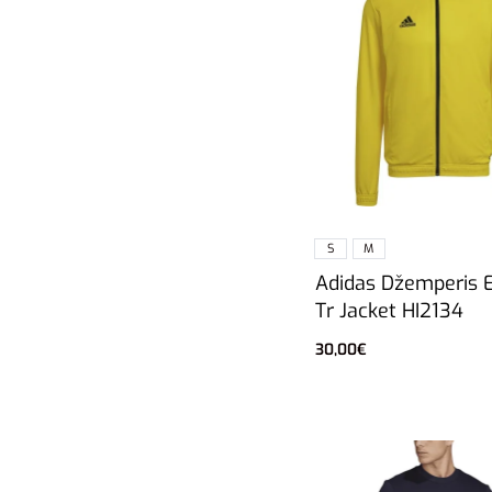
S
M
Adidas Džemperis 
Tr Jacket HI2134
30,00
€
Pasirinkti savybes