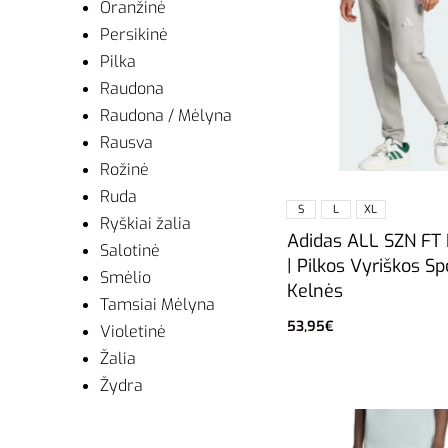
Oranžinė
Persikinė
Pilka
Raudona
Raudona / Mėlyna
Rausva
Rožinė
Ruda
S
L
XL
Ryškiai žalia
Adidas ALL SZN FT
Salotinė
| Pilkos Vyriškos Sp
Smėlio
Kelnės
Tamsiai Mėlyna
53,95
€
Violetinė
Pasirinkti savybes
Žalia
Žydra