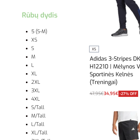
Rūbų dydis
5 (S-M)
XS
S
XS
M
Adidas 3-Stripes D
L
H12210 | Mėlynos V
XL
Sportinės Kelnės
(Treningai)
2XL
3XL
47,95
€
34,95
€
-27% OFF
4XL
Į krepšelį
S/Tall
M/Tall
L/Tall
XL/Tall