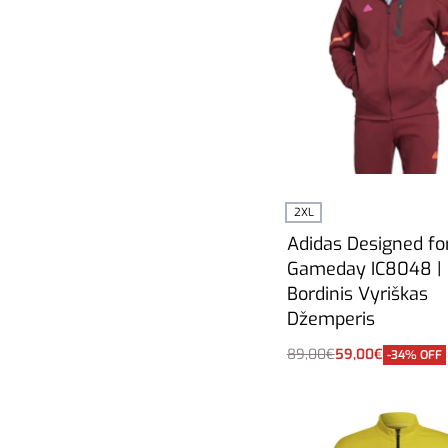
2XL
Adidas Designed fo
Gameday IC8048 |
Bordinis Vyriškas
Džemperis
89,00
€
59,00
€
-34% OFF
Į krepšelį