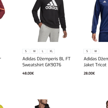
S
M
L
XL
S
M
Adidas Džemperis BL FT
Adidas Džem
r
Sweatshirt GK9076
Jaket Trico
48,00
€
28,00
€
Pasirinkti savybes
Pasirinkti sa