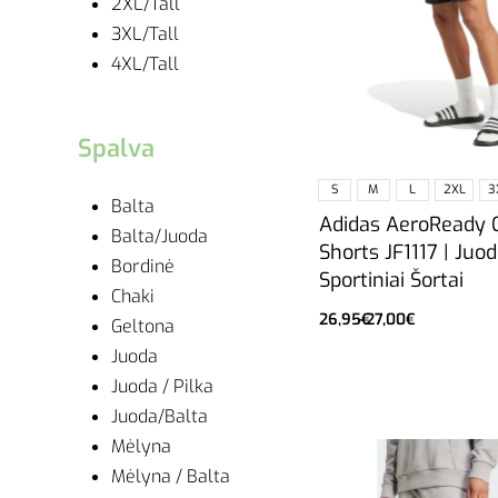
2XL/Tall
3XL/Tall
4XL/Tall
Spalva
S
M
L
2XL
3
Balta
Adidas AeroReady 
Balta/Juoda
Shorts JF1117 | Juod
Bordinė
Sportiniai Šortai
Chaki
26,95
€
27,00
€
Geltona
Pasirinkti savybes
Juoda
Juoda / Pilka
Juoda/Balta
Mėlyna
Mėlyna / Balta