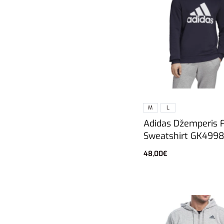
M
L
Adidas Džemperis F
Sweatshirt GK499
48,00
€
Pasirinkti savybes