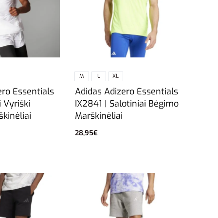
M
L
XL
ero Essentials
Adidas Adizero Essentials
i Vyriški
IX2841 | Salotiniai Bėgimo
kinėliai
Marškinėliai
28,95
€
vybes
Pasirinkti savybes