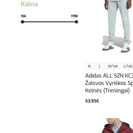
Kaina
15€
179€
M
L
M/Tall
L/Tall
Adidas ALL SZN KC3
Žalsvos Vyriškos S
Kelnės (Treningai)
53,95
€
Pasirinkti savybes