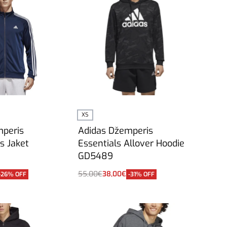
XS
mperis
Adidas Džemperis
s Jaket
Essentials Allover Hoodie
GD5489
55,00
€
38,00
€
-26% OFF
-31% OFF
Į krepšelį