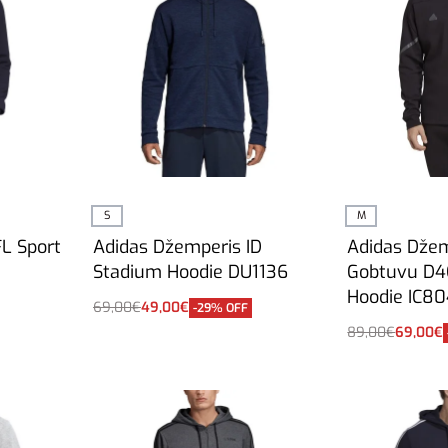
S
M
L Sport
Adidas Džemperis ID
Adidas Dže
8
Stadium Hoodie DU1136
Gobtuvu D
Hoodie IC8
69,00
€
49,00
€
-29% OFF
Į krepšelį
89,00
€
69,00
€
Į krepšelį