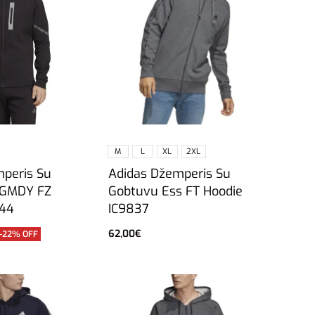
M
L
XL
2XL
Adidas Džemperis Su
mperis Su
Gobtuvu Ess FT Hoodie
4GMDY FZ
IC9837
044
62,00
€
-22% OFF
Pasirinkti savybes