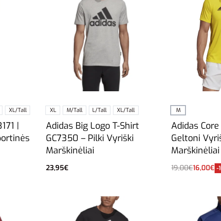
XL/Tall
XL
M/Tall
L/Tall
XL/Tall
M
171 |
Adidas Big Logo T-Shirt
Adidas Core
portinės
GC7350 – Pilki Vyriški
Geltoni Vyriš
Marškinėliai
Marškinėliai
23,95
€
19,00
€
16,00
€
-
Pasirinkti savybes
Į krepšelį