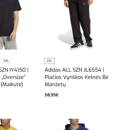
3XL
2XL
SZN IY4150 |
Adidas ALL SZN JL6554 |
i „Oversize“
Plačios Vyriškos Kelnės Be
 (Maikutė)
Manžetų
58,95
€
vybes
Į krepšelį