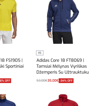
XS
 18 FS1905 |
Adidas Core 18 FT8069 |
ki Sportiniai
Tamsiai Mėlynas Vyriškas
Džemperis Su Užtrauktuku
53,00
€
35,00
€
16% OFF
-34% OFF
Į krepšelį