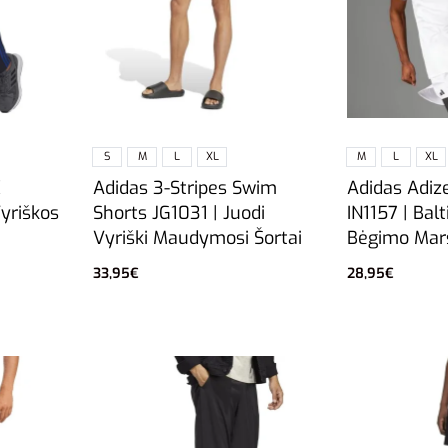
S
M
L
XL
M
L
XL
Adidas 3-Stripes Swim
Adidas Adiz
K
Shorts JG1031 | Juodi
IN1157 | Balt
yriškos
Vyriški Maudymosi Šortai
Bėgimo Marš
33,95
€
28,95
€
Pasirinkti savybes
Pasirinkti sa