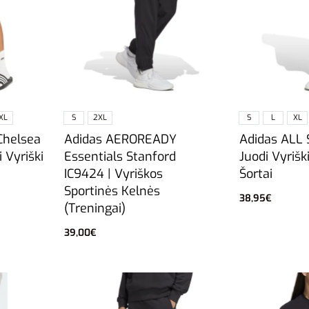
XL
S
2XL
S
L
XL
Chelsea
Adidas AEROREADY
Adidas ALL 
i Vyriški
Essentials Stanford
Juodi Vyrišk
IC9424 | Vyriškos
Šortai
Sportinės Kelnės
38,95
€
(Treningai)
Pasirinkti sa
39,00
€
Pasirinkti savybes