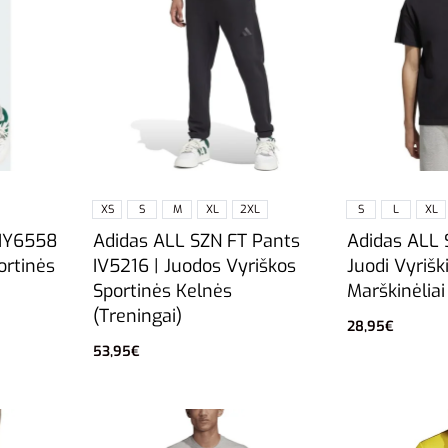
XS
S
M
XL
2XL
S
L
XL
 IY6558
Adidas ALL SZN FT Pants
Adidas ALL 
ortinės
IV5216 | Juodos Vyriškos
Juodi Vyrišk
Sportinės Kelnės
Marškinėliai
(Treningai)
28,95
€
Pasirinkti sa
53,95
€
Pasirinkti savybes