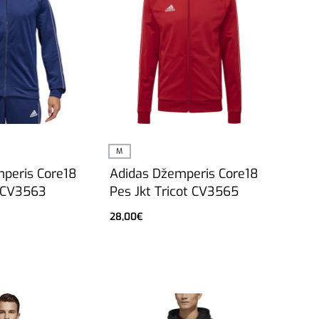
M
peris Core18
Adidas Džemperis Core18
t CV3563
Pes Jkt Tricot CV3565
28,00
€
vybes
Į krepšelį