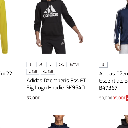
S
M
L
2XL
M/Tall
S
L/Tall
XL/Tall
Ent22
Adidas Dže
Adidas Džemperis Ess FT
Essentials 3
Big Logo Hoodie GK9540
B47367
52,00
€
53,00
€
39,00
€
Pasirinkti savybes
Į krepšelį