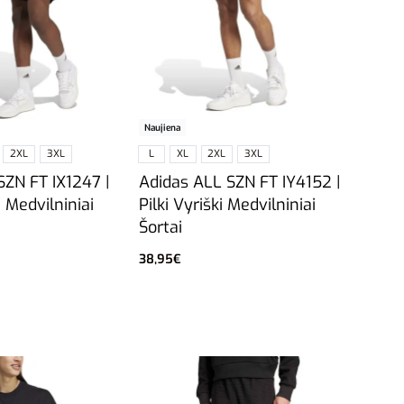
Naujiena
2XL
3XL
L
XL
2XL
3XL
SZN FT IX1247 |
Adidas ALL SZN FT IY4152 |
i Medvilniniai
Pilki Vyriški Medvilniniai
Šortai
38,95
€
vybes
Pasirinkti savybes