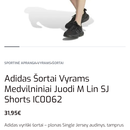
SPORTINĖ APRANGA
›
VYRAMS
›
ŠORTAI
Adidas Šortai Vyrams
Medvilniniai Juodi M Lin SJ
Shorts IC0062
31,95
€
Adidas vyriški šortai – plonas Single Jersey audinys, tamprus