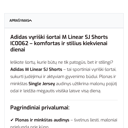
APRAŠYMAS
Adidas vyriški šortai M Linear SJ Shorts
IC0062 – komfortas ir stilius kiekvienai
dienai
Ieškote šortų, kurie būtų ne tik patogūs, bet ir stilingi?
Adidas M Linear SJ Shorts
– tai sportiniai vyriški šortai,
sukurti judėjimui ir aktyviam gyvenimo būdui. Plonas ir
minkštas
Single Jersey
audinys užtikrina malonų pojūtį
odai ir leidžia mėgautis visiška laisve visą dieną.
Pagrindiniai privalumai:
✔
Plonas ir minkštas audinys
– švelnus liesti, maloniai
priglunda prie kūno.