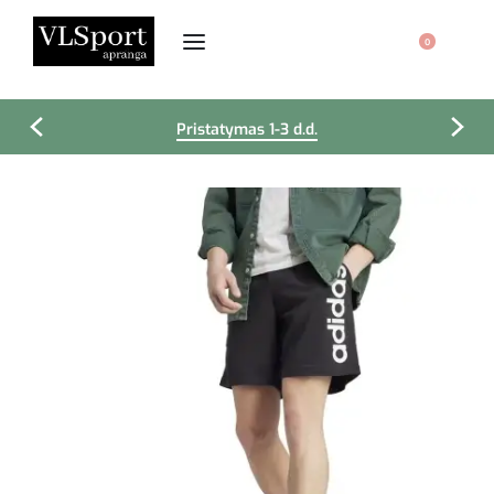
0
Pristatymas 1-3 d.d.