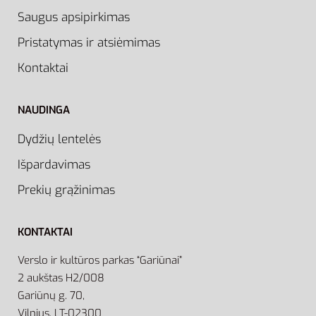
Saugus apsipirkimas
Pristatymas ir atsiėmimas
Kontaktai
NAUDINGA
Dydžių lentelės
Išpardavimas
Prekių grąžinimas
KONTAKTAI
Verslo ir kultūros parkas “Gariūnai”
2 aukštas H2/008
Gariūnų g. 70,
Vilnius, LT-02300