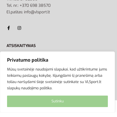
Tel. nr.: +370 698 38570
El.paštas: info@vlsport.lt
ATSISKAITYMAS
Privatumo politika
Mūsų svetainėje naudojami slapukai, kad užtikrintume jums
teikiamų paslaugų kokybę. Išjungdami šį pranešimą arba
toliau naršydami šioje svetainėje sutinkate su VLSport.lt
slapukų naudojimo politika.
Sutinku
© VLSport. 2026. Visos teisės saugomos.