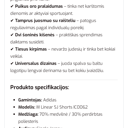
✔
Puikus oro pralaidumas
– tinka net karštomis
dienomis ar aktyviai sportuojant.
✔
Tamprus juosmuo su raišteliu
– patogus
reguliavimas pagal individualų poreikį.
✔
Dvi šoninės kišenės
– praktiškas sprendimas
daiktams susidėti.
✔
Tiesus kirpimas
– nevaržo judesių ir tinka bet kokiai
veiklai.
✔
Universalus dizainas
– juoda spalva su baltu
logotipu lengvai derinama su bet kokiu įvaizdžiu.
Produkto specifikacijos:
Gamintojas:
Adidas
Modelis:
M Linear SJ Shorts IC0062
Medžiaga:
70% medvilnė / 30% perdirbtas
poliesteris