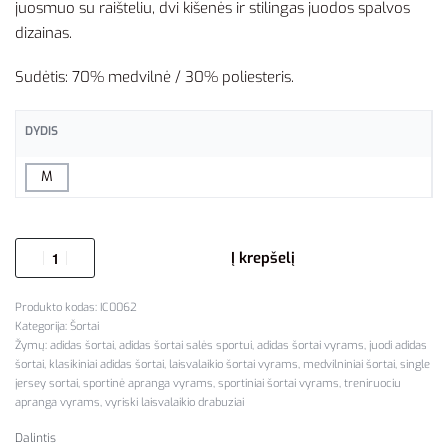
juosmuo su raišteliu, dvi kišenės ir stilingas juodos spalvos
dizainas.
Sudėtis: 70% medvilnė / 30% poliesteris.
DYDIS
M
Į krepšelį
IC0062
Kategorija:
Šortai
Žymų:
adidas šortai
,
adidas šortai salės sportui
,
adidas šortai vyrams
,
juodi adidas
šortai
,
klasikiniai adidas šortai
,
laisvalaikio šortai vyrams
,
medvilniniai šortai
,
single
jersey sortai
,
sportinė apranga vyrams
,
sportiniai šortai vyrams
,
treniruociu
apranga vyrams
,
vyriski laisvalaikio drabuziai
Dalintis