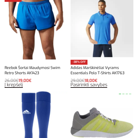
-38% OFF
Reebok Šortai Maudymosi Swim
Adidas Marškinėliai Vyrams
Retro Shorts AK1423
Essentials Polo T-Shirts AK1763
26,00
€
19,00
€
29,00
€
18,00
€
Į krepšelį
Pasirinkti savybes