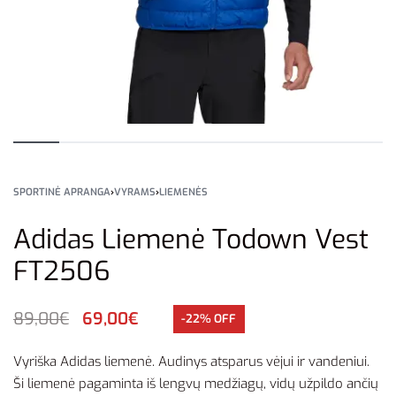
SPORTINĖ APRANGA
›
VYRAMS
›
LIEMENĖS
Adidas Liemenė Todown Vest
FT2506
89,00
€
69,00
€
-22% OFF
Vyriška Adidas liemenė. Audinys atsparus vėjui ir vandeniui.
Ši liemenė pagaminta iš lengvų medžiagų, vidų užpildo ančių