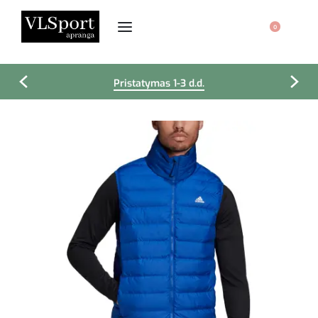
0
Pristatymas 1-3 d.d.