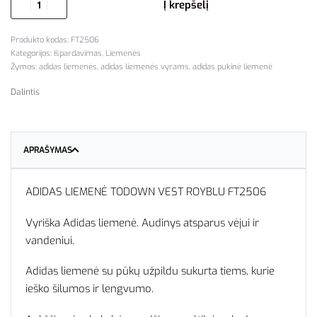
Į krepšelį
FT2506
Kategorijos:
Išpardavimas
,
Liemenės
Žymos:
adidas liemenės
,
adidas liemenės vyrams
,
adidas pukinė liemenė
Dalintis
APRAŠYMAS
ADIDAS LIEMENĖ TODOWN VEST ROYBLU FT2506
Vyriška Adidas liemenė. Audinys atsparus vėjui ir
vandeniui.
Adidas liemenė su pūkų užpildu sukurta tiems, kurie
ieško šilumos ir lengvumo.