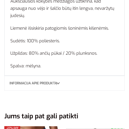
Aukščiausios kokybės medžiagos užtikrina, kad
apsauga nuo vėjo ir šalčio būtų itin lengva, nevaržytų
judesių.
Liemenė išsiskiria patogiomis šoninėmis kišenėmis.
Sudėtis: 100% poliesteris.
Užpildas: 80% ančių pūkai / 20% plunksnos.
Spalva: mėlyna.
INFORMACIJA APIE PRODUKTĄ
Jums taip pat gali patikti
-27% OFF