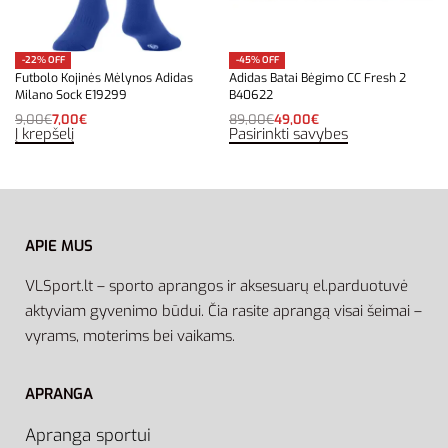
-22% OFF
-45% OFF
Futbolo Kojinės Mėlynos Adidas
Adidas Batai Bėgimo CC Fresh 2
Milano Sock E19299
B40622
9,00
€
7,00
€
89,00
€
49,00
€
Į krepšelį
Pasirinkti savybes
APIE MUS
VLSport.lt – sporto aprangos ir aksesuarų el.parduotuvė
aktyviam gyvenimo būdui. Čia rasite aprangą visai šeimai –
vyrams, moterims bei vaikams.
APRANGA
Apranga sportui