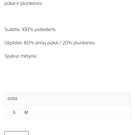
pūkai ir plunksnos.
Sudėtis: 100% poliesteris.
Užpildas: 80% ančių pūkai / 20% plunksnos.
Spalva: mėlyna.
DYDIS
S
M