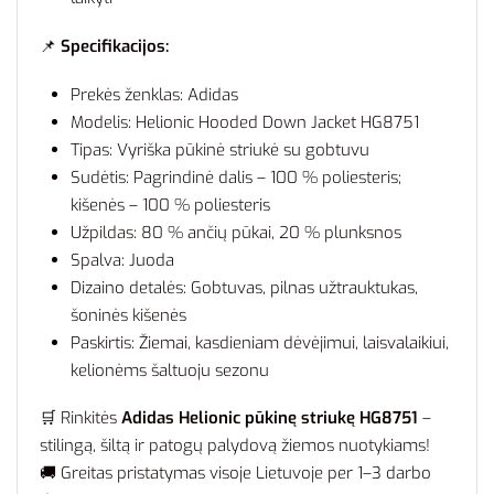
📌
Specifikacijos:
Prekės ženklas: Adidas
Modelis: Helionic Hooded Down Jacket HG8751
Tipas: Vyriška pūkinė striukė su gobtuvu
Sudėtis: Pagrindinė dalis – 100 % poliesteris;
kišenės – 100 % poliesteris
Užpildas: 80 % ančių pūkai, 20 % plunksnos
Spalva: Juoda
Dizaino detalės: Gobtuvas, pilnas užtrauktukas,
šoninės kišenės
Paskirtis: Žiemai, kasdieniam dėvėjimui, laisvalaikiui,
kelionėms šaltuoju sezonu
🛒 Rinkitės
Adidas Helionic pūkinę striukę HG8751
–
stilingą, šiltą ir patogų palydovą žiemos nuotykiams!
🚚 Greitas pristatymas visoje Lietuvoje per 1–3 darbo