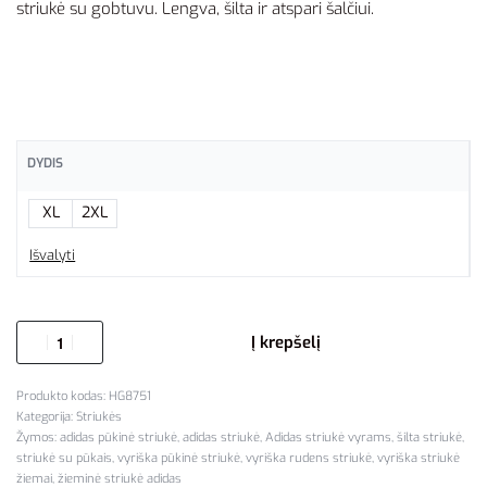
striukė su gobtuvu. Lengva, šilta ir atspari šalčiui.
DYDIS
XL
2XL
Išvalyti
Į krepšelį
HG8751
Kategorija:
Striukės
Žymos:
adidas pūkinė striukė
,
adidas striukė
,
Adidas striukė vyrams
,
šilta striukė
,
striukė su pūkais
,
vyriška pūkinė striukė
,
vyriška rudens striukė
,
vyriška striukė
žiemai
,
žieminė striukė adidas