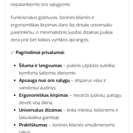
nepalankiomis oro sąlygomis.
Funkcionalus gobtuvas, šoninės kišenės ir
ergonomiškas kirpimas daro šią striukę universaliu
pasirinkimu, o minimalistinis juodas dizainas puikiai
dera prie bet kokios vyriškos aprangos.
✅
Pagrindiniai privalumai:
Šiluma ir lengvumas
– pūkinis užpildas suteikia
komfortą šaltomis dienomis
Apsauga nuo oro sąlygų
– atsparus vėjui ir
vandeniui audinys
Ergonomiškas kirpimas
– nevaržo judesių, patogu
dėvėti visą dieną
Universalus dizainas
– tinka miestui, kelionėms ir
laisvalaikiui gamtoje
Praktiškumas
– šoninės kišenės smulkmenoms
laikyti