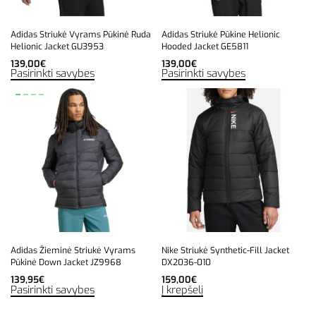
Adidas Striukė Vyrams Pūkinė Ruda
Adidas Striukė Pūkine Helionic
Helionic Jacket GU3953
Hooded Jacket GE5811
139,00
€
139,00
€
Pasirinkti savybes
Pasirinkti savybes
Adidas Žieminė Striukė Vyrams
Nike Striukė Synthetic-Fill Jacket
Pūkinė Down Jacket JZ9968
DX2036-010
139,95
€
159,00
€
Pasirinkti savybes
Į krepšelį