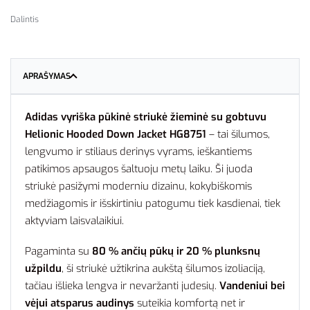
Dalintis
APRAŠYMAS
Adidas vyriška pūkinė striukė žieminė su gobtuvu
Helionic Hooded Down Jacket HG8751
– tai šilumos,
lengvumo ir stiliaus derinys vyrams, ieškantiems
patikimos apsaugos šaltuoju metų laiku. Ši juoda
striukė pasižymi moderniu dizainu, kokybiškomis
medžiagomis ir išskirtiniu patogumu tiek kasdienai, tiek
aktyviam laisvalaikiui.
Pagaminta su
80 % ančių pūkų ir 20 % plunksnų
užpildu
, ši striukė užtikrina aukštą šilumos izoliaciją,
tačiau išlieka lengva ir nevaržanti judesių.
Vandeniui bei
vėjui atsparus audinys
suteikia komfortą net ir