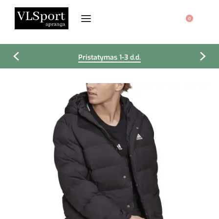
0
Pristatymas 1-3 d.d.