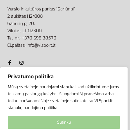
Verslo ir kultūros parkas “Gariūnai”
2 aukštas H2/008
Gariūnų g. 70,
Vilnius, LT-02300
Tel. nr.: +370 698 38570
El.paštas: info@vlsport.lt
Privatumo politika
ATSISKAITYMAS
Mūsų svetainėje naudojami slapukai, kad užtikrintume jums
teikiamų paslaugų kokybę. Išjungdami šį pranešimą arba
toliau naršydami šioje svetainėje sutinkate su VLSport.lt
slapukų naudojimo politika.
Sutinku