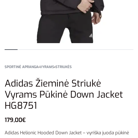
SPORTINĖ APRANGA
›
VYRAMS
›
STRIUKĖS
Adidas Žieminė Striukė
Vyrams Pūkinė Down Jacket
HG8751
179,00
€
Adidas Helionic Hooded Down Jacket – vyriška juoda pūkinė