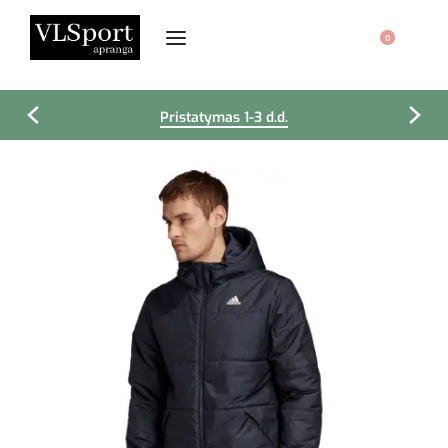
0
Pristatymas 1-3 d.d.