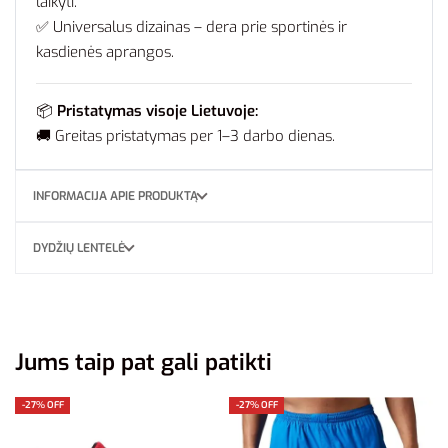
laikyti.
✅ Universalus dizainas – dera prie sportinės ir
kasdienės aprangos.
📦
Pristatymas visoje Lietuvoje:
🚚 Greitas pristatymas per 1–3 darbo dienas.
INFORMACIJA APIE PRODUKTĄ
DYDŽIŲ LENTELĖ
Jums taip pat gali patikti
-27% OFF
-27% OFF