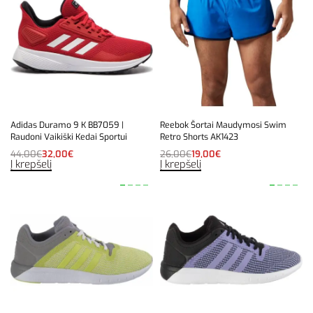
Adidas Duramo 9 K BB7059 |
Reebok Šortai Maudymosi Swim
Raudoni Vaikiški Kedai Sportui
Retro Shorts AK1423
44,00
€
32,00
€
26,00
€
19,00
€
Į krepšelį
Į krepšelį