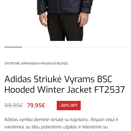
SPORTINĖ APRANGA
›
VYRAMS
›
STRIUKĖS
Adidas Striukė Vyrams BSC
Hooded Winter Jacket FT2537
99,95
€
79,95
€
-20% OFF
Adidas vyriška žieminė striukė su kapišonu. Atspari vėjui ir
vandeniui, su šiltu poliesterio užpildu ir kišenėmis su