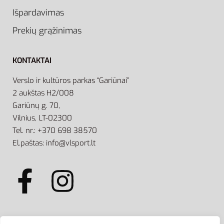
Išpardavimas
Prekių grąžinimas
KONTAKTAI
Verslo ir kultūros parkas “Gariūnai”
2 aukštas H2/008
Gariūnų g. 70,
Vilnius, LT-02300
Tel. nr.: +370 698 38570
El.paštas: info@vlsport.lt
ATSISKAITYMAS