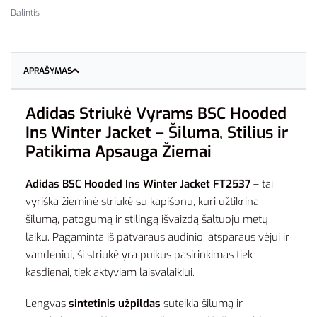
Dalintis
APRAŠYMAS
Adidas Striukė Vyrams BSC Hooded
Ins Winter Jacket – Šiluma, Stilius ir
Patikima Apsauga Žiemai
Adidas BSC Hooded Ins Winter Jacket FT2537
– tai
vyriška žieminė striukė su kapišonu, kuri užtikrina
šilumą, patogumą ir stilingą išvaizdą šaltuoju metų
laiku. Pagaminta iš patvaraus audinio, atsparaus vėjui ir
vandeniui, ši striukė yra puikus pasirinkimas tiek
kasdienai, tiek aktyviam laisvalaikiui.
Lengvas
sintetinis užpildas
suteikia šilumą ir