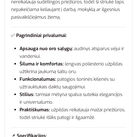
nereikalauja sudėtingos priežiūros, todėl ši striukė taps
nepakeičiama keliaujant į darbą, mokyklą ar ilgesnius
pasivaikščiojimus žiemą.
✅
Pagrindiniai privalumai:
Apsauga nuo oro sąlygų:
audinys atsparus vėjui ir
vandeniui.
Šiluma ir komfortas:
lengvas poliesterio užpildas
užtikrina jaukumą šaltu oru.
Funkcionalumas:
patogios šoninės kišenės su
užtrauktukais daiktų saugojimui.
Stilius:
tamsiai mėlyna spalva suteikia elegancijos
ir universalumo.
Praktiškumas:
užpildas reikalauja mažai priežiūros,
todėl striukė išliks patogi ir ilgaamžė.
📌
Specifikacijos: