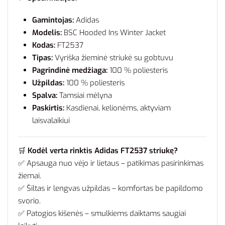
Gamintojas:
Adidas
Modelis:
BSC Hooded Ins Winter Jacket
Kodas:
FT2537
Tipas:
Vyriška žieminė striukė su gobtuvu
Pagrindinė medžiaga:
100 % poliesteris
Užpildas:
100 % poliesteris
Spalva:
Tamsiai mėlyna
Paskirtis:
Kasdienai, kelionėms, aktyviam
laisvalaikiui
🛒
Kodėl verta rinktis Adidas FT2537 striukę?
✅ Apsauga nuo vėjo ir lietaus – patikimas pasirinkimas
žiemai.
✅ Šiltas ir lengvas užpildas – komfortas be papildomo
svorio.
✅ Patogios kišenės – smulkiems daiktams saugiai