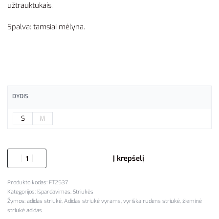
užtrauktukais.
Spalva: tamsiai mėlyna.
DYDIS
S
M
Į krepšelį
FT2537
Kategorijos:
Išpardavimas
,
Striukės
Žymos:
adidas striukė
,
Adidas striukė vyrams
,
vyriška rudens striukė
,
žieminė
striukė adidas