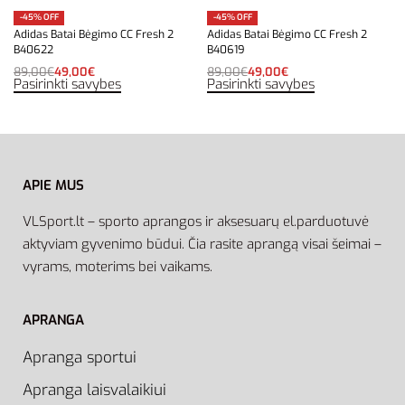
-45% OFF
-45% OFF
Adidas Batai Bėgimo CC Fresh 2
Adidas Batai Bėgimo CC Fresh 2
B40622
B40619
89,00
€
49,00
€
89,00
€
49,00
€
Pasirinkti savybes
Pasirinkti savybes
APIE MUS
VLSport.lt – sporto aprangos ir aksesuarų el.parduotuvė
aktyviam gyvenimo būdui. Čia rasite aprangą visai šeimai –
vyrams, moterims bei vaikams.
APRANGA
Apranga sportui
Apranga laisvalaikiui