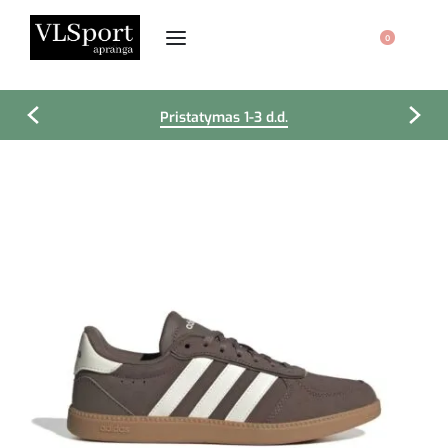
0
Pristatymas 1-3 d.d.