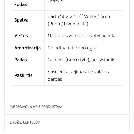
JR6905
kodas
Earth Strata / Off White / Gum
Spalva
(Ruda / Pieno balta)
Viršus
Natūralus zomšas ir sintetinė oda
Amortizacija
Cloudfoam technologija
Padas
Guminis (Gum style), neslystantis
Kasdienis avėjimas, laisvalaikis,
Paskirtis
darbas
INFORMACIJA APIE PRODUKTĄ
DYDŽIŲ LENTELĖ