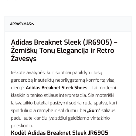
APRAŠYMAS
Adidas Breaknet Sleek (JR6905) –
Žemiškų Tonų Elegancija ir Retro
Žavesys
Ieškote avalynės, kuri subtiliai papildytų Jūsų
garderobą ir suteiktų neprilygstamą komfortą visą
dieną?
Adidas Breaknet Sleek Shoes
– tai moderni
klasikinio teniso stiliaus interpretacija. Šie moteriški
laisvalaikio bateliai pasižymi sodria ruda spalva, kuri
spinduliuoja ramybe ir solidumu, bei
„Gum“
stiliaus
padu, suteikiančiu įvaizdžiui geidžiamo vintažinio
prieskonio.
Kodėl Adidas Breaknet Sleek JR6905