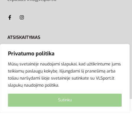
ATSISKAITYMAS
Privatumo politika
Mūsų svetainėje naudojami slapukai, kad užtikrintume jums
teikiamų paslaugų kokybę. Išjungdami šį pranešimą arba
toliau naršydami šioje svetainėje sutinkate su VLSport.lt
slapukų naudojimo politika.
Sutinku
© VLSport. 2026. Visos teisės saugomos.
Kopijuoti, platinti svetainės turinį be autorių sutikimo
griežtai draudžiama.