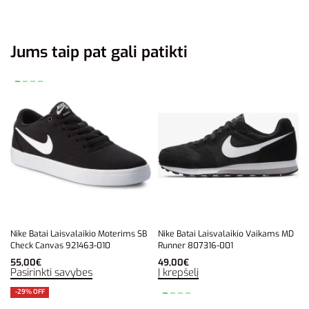
Jums taip pat gali patikti
Nike Batai Laisvalaikio Moterims SB
Nike Batai Laisvalaikio Vaikams MD
Check Canvas 921463-010
Runner 807316-001
55,00
€
49,00
€
Pasirinkti savybes
Į krepšelį
-29% OFF