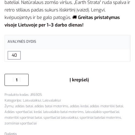
bateliai. Natūralaus zomšo viršus, „Earth Strata“ ruda spalva ir
retro stiliaus padas sukurs išskirtinį įvaizdį. Lengvi,
kvėpuojantys ir be galo patogūs. 🚚
Greitas pristatymas
visoje Lietuvoje per 1–3 darbo dienas!
AVALYNĖS DYDIS
40
Į krepšelį
JR6905
Kategorijos:
Laisvalaikiui
,
Laisvalaikiui
Žymų:
adidas batai
,
adidas batai moterims
,
adidas kedai
,
adidas moteriški batai
,
Adidas sportbačiai
,
kedai
,
laisvalaikio batai moterims
,
laisvalaikio sportbačiai
,
moteriški sportiniai batai
,
sportbačiai laisvalaikiui
,
sportiniai bateliai moterims
,
zomšiniai sportbačiai
Dalintis