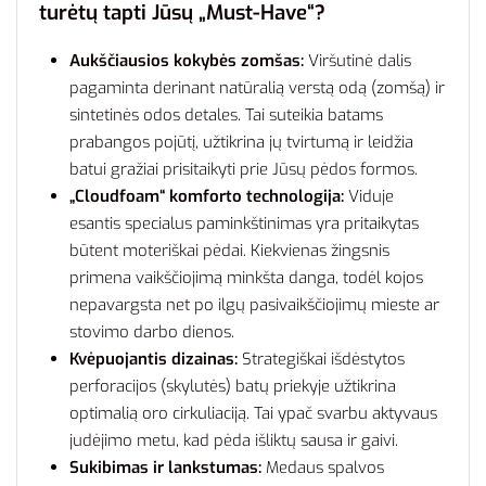
turėtų tapti Jūsų „Must-Have“?
Aukščiausios kokybės zomšas:
Viršutinė dalis
pagaminta derinant natūralią verstą odą (zomšą) ir
sintetinės odos detales. Tai suteikia batams
prabangos pojūtį, užtikrina jų tvirtumą ir leidžia
batui gražiai prisitaikyti prie Jūsų pėdos formos.
„Cloudfoam“ komforto technologija:
Viduje
esantis specialus paminkštinimas yra pritaikytas
būtent moteriškai pėdai. Kiekvienas žingsnis
primena vaikščiojimą minkšta danga, todėl kojos
nepavargsta net po ilgų pasivaikščiojimų mieste ar
stovimo darbo dienos.
Kvėpuojantis dizainas:
Strategiškai išdėstytos
perforacijos (skylutės) batų priekyje užtikrina
optimalią oro cirkuliaciją. Tai ypač svarbu aktyvaus
judėjimo metu, kad pėda išliktų sausa ir gaivi.
Sukibimas ir lankstumas:
Medaus spalvos