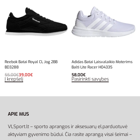
Reebok Batai Royal CL Jog 2BB
Adidas Batai Laisvalaikio Moterims
BD3288
Balti Lite Racer H04335
55,00
€
39,00
€
58,00
€
Į krepšelį
Pasirinkti savybes
APIE MUS
VLSport.lt – sporto aprangos ir aksesuarų el.parduotuvė
aktyviam gyvenimo būdui. Čia rasite aprangą visai šeimai –