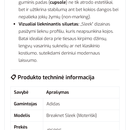
guminis padas (
cupsole
) ne tik atrodo estetiškai,
bet ir užtikrina stabilumą ant bet kokios dangos bei
nepalieka jokių žymių (non-marking).
Vizualiai liekninantis siluetas:
„Sleek“ dizainas
pasižymi lieknu profiliu, kuris neapsunkina kojos.
Batai idealiai dera prie tiesaus kirpimo džinsų,
lengvų vasarinių suknelių ar net klasikinio
kostiumo, suteikdami deriniui modernaus
laisvumo.
📋 Produkto techninė informacija
Savybė
Aprašymas
Gamintojas
Adidas
Modelis
Breaknet Sleek (Moteriški)
Prekės