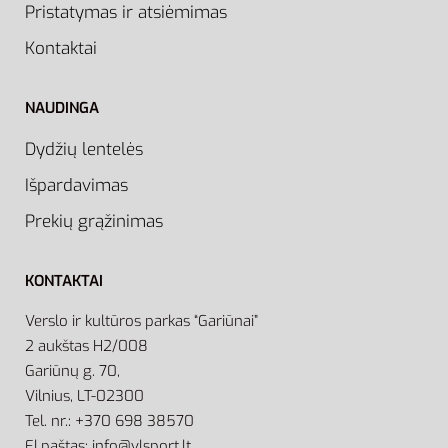
Pristatymas ir atsiėmimas
Kontaktai
NAUDINGA
Dydžių lentelės
Išpardavimas
Prekių grąžinimas
KONTAKTAI
Verslo ir kultūros parkas “Gariūnai”
2 aukštas H2/008
Gariūnų g. 70,
Vilnius, LT-02300
Tel. nr.: +370 698 38570
El.paštas: info@vlsport.lt