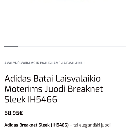
AVALYNĖ
›
VAIKAMS IR PAAUGLIAMS
›
LAISVALAIKIUI
Adidas Batai Laisvalaikio
Moterims Juodi Breaknet
Sleek IH5466
58,95
€
Adidas Breaknet Sleek (IH5466)
– tai elegantiški juodi