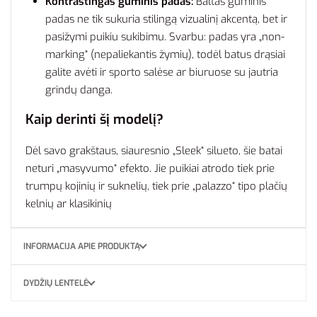
Kontrastingas guminis padas:
Baltas guminis
padas ne tik sukuria stilingą vizualinį akcentą, bet ir
pasižymi puikiu sukibimu. Svarbu: padas yra „non-
marking“ (nepaliekantis žymių), todėl batus drąsiai
galite avėti ir sporto salėse ar biuruose su jautria
grindų danga.
Kaip derinti šį modelį?
Dėl savo grakštaus, siauresnio „Sleek“ silueto, šie batai
neturi „masyvumo“ efekto. Jie puikiai atrodo tiek prie
trumpų kojinių ir suknelių, tiek prie „palazzo“ tipo plačių
kelnių ar klasikinių
INFORMACIJA APIE PRODUKTĄ
DYDŽIŲ LENTELĖ