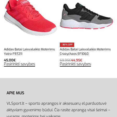
-36% OFF
Adidas Batai Laisvalaikio Moterims
Adidas Batai Laisvalaikio Moterims
Yatra F97211
Crazychaos EF1060
45,00
€
69,95
€
44,95
€
Pasirinkti savybes
Pasirinkti savybes
APIE MUS
VLSport.lt – sporto aprangos ir aksesuarų el.parduotuvė
aktyviam gyvenimo būdui. Čia rasite aprangą visai šeimai –
vyrams, moterims bei vaikams.