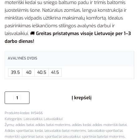
moteriški kedai su sniego baltumo padu ir trimis baltomis
juostelėmis šone. Natūralus zomšas, lengva konstrukcija ir
minkštas vidpadis užtikrina maksimalų komfortą. Idealus
pasirinkimas ieškančioms stilingos avalynės darbui ir
laisvalaikiui. 🚚
Greitas pristatymas visoje Lietuvoje per 1–3
darbo dienas!
AVALYNĖS DYDIS
39.5
40
40.5
41.5
Į krepšelį
IH5466
Kategorijos:
Laisvalaikiui
,
Laisvalaikiui
Žymų:
adidas batai
,
adidas batai moterims
,
adidas kedai
,
adidas moteriški batai
,
Adidas sportbačiai
,
kedai
,
laisvalaikio batai moterims
,
laisvalaikio sportbačiai
,
moteriški sportiniai batai
,
sportbačiai laisvalaikiui
,
sportiniai bateliai moterims
,