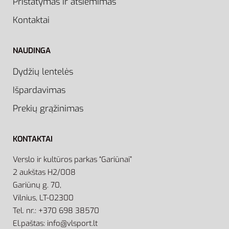
Pristatymas ir atsiėmimas
Kontaktai
NAUDINGA
Dydžių lentelės
Išpardavimas
Prekių grąžinimas
KONTAKTAI
Verslo ir kultūros parkas “Gariūnai”
2 aukštas H2/008
Gariūnų g. 70,
Vilnius, LT-02300
Tel. nr.: +370 698 38570
El.paštas: info@vlsport.lt