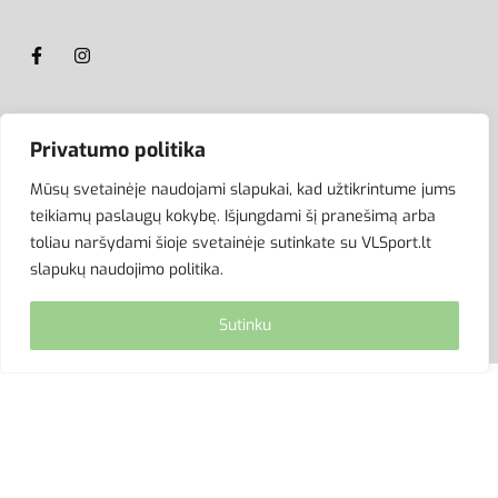
ATSISKAITYMAS
Privatumo politika
Mūsų svetainėje naudojami slapukai, kad užtikrintume jums
teikiamų paslaugų kokybę. Išjungdami šį pranešimą arba
toliau naršydami šioje svetainėje sutinkate su VLSport.lt
slapukų naudojimo politika.
Sutinku
© VLSport. 2026. Visos teisės saugomos.
Kopijuoti, platinti svetainės turinį be autorių sutikimo
griežtai draudžiama.