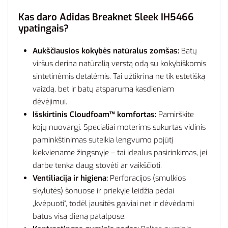
Kas daro Adidas Breaknet Sleek IH5466
ypatingais?
Aukščiausios kokybės natūralus zomšas:
Batų
viršus derina natūralią verstą odą su kokybiškomis
sintetinėmis detalėmis. Tai užtikrina ne tik estetišką
vaizdą, bet ir batų atsparumą kasdieniam
dėvėjimui.
Išskirtinis Cloudfoam™ komfortas:
Pamirškite
kojų nuovargį. Specialiai moterims sukurtas vidinis
paminkštinimas suteikia lengvumo pojūtį
kiekviename žingsnyje – tai idealus pasirinkimas, jei
darbe tenka daug stovėti ar vaikščioti.
Ventiliacija ir higiena:
Perforacijos (smulkios
skylutės) šonuose ir priekyje leidžia pėdai
„kvėpuoti“, todėl jausitės gaiviai net ir dėvėdami
batus visą dieną patalpose.