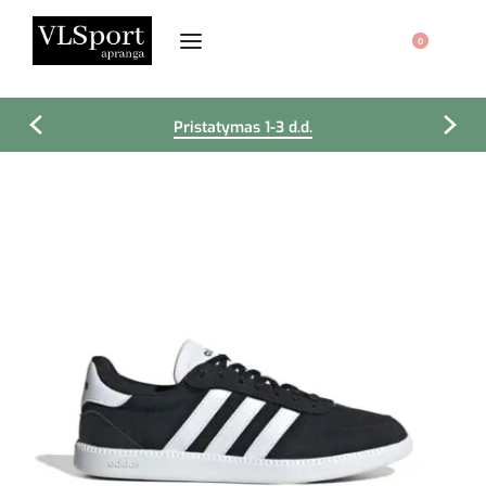
0
Pristatymas 1-3 d.d.