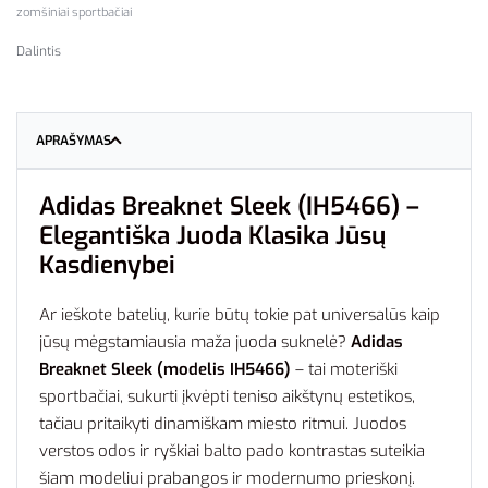
zomšiniai sportbačiai
Dalintis
APRAŠYMAS
Adidas Breaknet Sleek (IH5466) –
Elegantiška Juoda Klasika Jūsų
Kasdienybei
Ar ieškote batelių, kurie būtų tokie pat universalūs kaip
jūsų mėgstamiausia maža juoda suknelė?
Adidas
Breaknet Sleek (modelis IH5466)
– tai moteriški
sportbačiai, sukurti įkvėpti teniso aikštynų estetikos,
tačiau pritaikyti dinamiškam miesto ritmui. Juodos
verstos odos ir ryškiai balto pado kontrastas suteikia
šiam modeliui prabangos ir modernumo prieskonį.