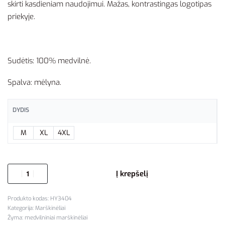
skirti kasdieniam naudojimui. Mažas, kontrastingas logotipas
priekyje.
Sudėtis: 100% medvilnė.
Spalva: mėlyna.
DYDIS
M
XL
4XL
Į krepšelį
HY3404
Kategorija:
Marškinėliai
Žyma:
medvilniniai marškinėliai