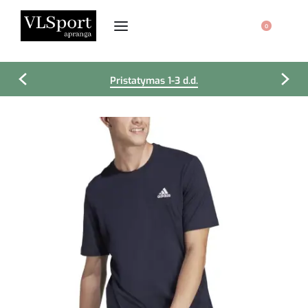
0
Pristatymas 1-3 d.d.