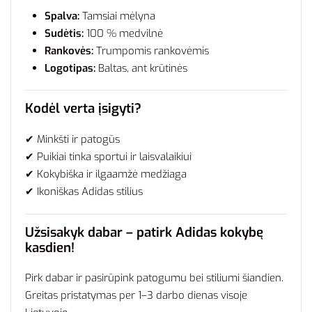
Spalva:
Tamsiai mėlyna
Sudėtis:
100 % medvilnė
Rankovės:
Trumpomis rankovėmis
Logotipas:
Baltas, ant krūtinės
Kodėl verta įsigyti?
✔ Minkšti ir patogūs
✔ Puikiai tinka sportui ir laisvalaikiui
✔ Kokybiška ir ilgaamžė medžiaga
✔ Ikoniškas Adidas stilius
Užsisakyk dabar – patirk Adidas kokybę
kasdien!
Pirk dabar ir pasirūpink patogumu bei stiliumi šiandien.
Greitas pristatymas per 1–3 darbo dienas visoje