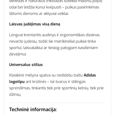
Minkštas ir natūralus trikotažas suteikia malonų pojūtį
odai bei leidžia kūnui kvėpuoti – puikus pasirinkimas
šiltoms dienoms ar aktyviai veiklai.
Laisvas judėjimas visą dieną
Lengvai krentantis audinys ir ergonomiškas dizainas
nevaržo judesių, todėl šie marškinėliai puikiai tinka
sportui, laisvalaikiui ar tiesiog patogiam kasdieniam
dėvėjimui.
Universalus stilius
Klasikinė mėlyna spalva su nedideliu baltu
Adidas
logotipu
ant krūtinės – tai švarus ir stilingas
sprendimas, tinkantis tiek prie sportinių kelnių, tiek prie
džinsų.
Techninė informacija: