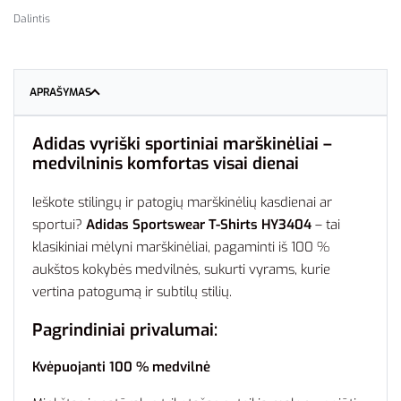
Dalintis
APRAŠYMAS
Adidas vyriški sportiniai marškinėliai –
medvilninis komfortas visai dienai
Ieškote stilingų ir patogių marškinėlių kasdienai ar
sportui?
Adidas Sportswear T-Shirts HY3404
– tai
klasikiniai mėlyni marškinėliai, pagaminti iš 100 %
aukštos kokybės medvilnės, sukurti vyrams, kurie
vertina patogumą ir subtilų stilių.
Pagrindiniai privalumai:
Kvėpuojanti 100 % medvilnė