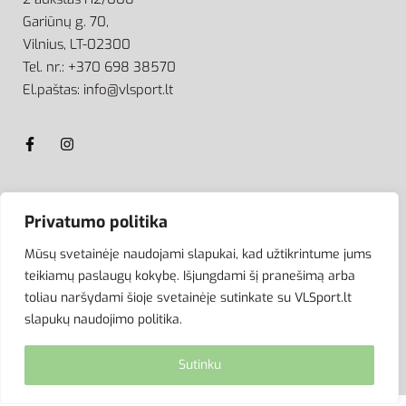
Gariūnų g. 70,
Vilnius, LT-02300
Tel. nr.: +370 698 38570
El.paštas: info@vlsport.lt
ATSISKAITYMAS
Privatumo politika
Mūsų svetainėje naudojami slapukai, kad užtikrintume jums
teikiamų paslaugų kokybę. Išjungdami šį pranešimą arba
toliau naršydami šioje svetainėje sutinkate su VLSport.lt
slapukų naudojimo politika.
Sutinku