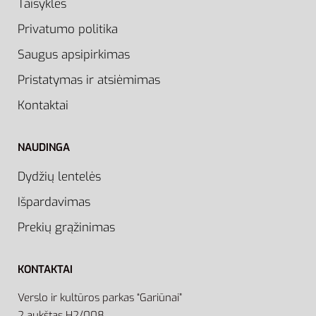
Taisyklės
Privatumo politika
Saugus apsipirkimas
Pristatymas ir atsiėmimas
Kontaktai
NAUDINGA
Dydžių lentelės
Išpardavimas
Prekių grąžinimas
KONTAKTAI
Verslo ir kultūros parkas “Gariūnai”
2 aukštas H2/008