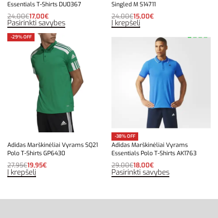
Essentials T-Shirts DU0367
Singled M S14711
24,00
€
17,00
€
24,00
€
15,00
€
Pasirinkti savybes
Į krepšelį
-29% OFF
-38% OFF
Adidas Marškinėliai Vyrams SQ21
Adidas Marškinėliai Vyrams
Polo T-Shirts GP6430
Essentials Polo T-Shirts AK1763
27,95
€
19,95
€
29,00
€
18,00
€
Į krepšelį
Pasirinkti savybes