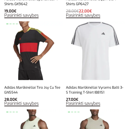
Shirts GK9642
Shirts GP6427
19,00
€
28,00
€
22,00
€
Pasirinkti savybes
Pasirinkti savybes
Adidas Marškinėliai Tiro Jsy Cu Tee
Adidas Marškinėliai Vyrams Balti 3-
GN5544
S Training T-Shirt IB8151
28,00
€
27,00
€
Pasirinkti savybes
Pasirinkti savybes