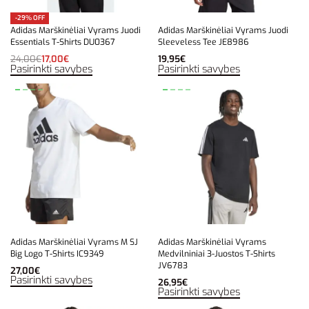
-29% OFF
Adidas Marškinėliai Vyrams Juodi
Adidas Marškinėliai Vyrams Juodi
Essentials T-Shirts DU0367
Sleeveless Tee JE8986
24,00
€
17,00
€
19,95
€
Pasirinkti savybes
Pasirinkti savybes
Adidas Marškinėliai Vyrams M SJ
Adidas Marškinėliai Vyrams
Big Logo T-Shirts IC9349
Medvilniniai 3-Juostos T-Shirts
JV6783
27,00
€
Pasirinkti savybes
26,95
€
Pasirinkti savybes