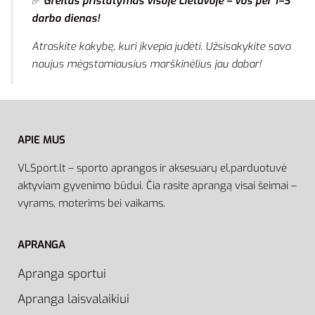
✅
Greitas pristatymas visoje Lietuvoje – vos per 1–3
darbo dienas!
Atraskite kokybę, kuri įkvepia judėti. Užsisakykite savo
naujus mėgstamiausius marškinėlius jau dabar!
APIE MUS
VLSport.lt – sporto aprangos ir aksesuarų el.parduotuvė
aktyviam gyvenimo būdui. Čia rasite aprangą visai šeimai –
vyrams, moterims bei vaikams.
APRANGA
Apranga sportui
Apranga laisvalaikiui