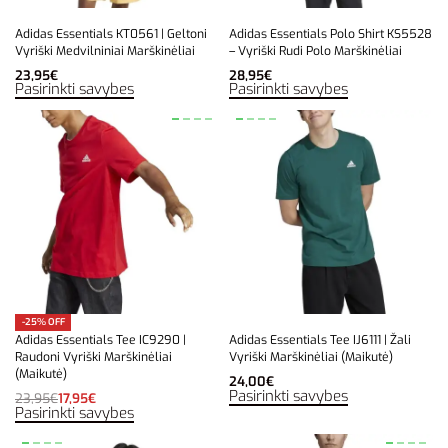
Adidas Essentials KT0561 | Geltoni
Adidas Essentials Polo Shirt KS5528
Vyriški Medvilniniai Marškinėliai
– Vyriški Rudi Polo Marškinėliai
23,95
€
28,95
€
Pasirinkti savybes
Pasirinkti savybes
-25% OFF
Adidas Essentials Tee IC9290 |
Adidas Essentials Tee IJ6111 | Žali
Raudoni Vyriški Marškinėliai
Vyriški Marškinėliai (Maikutė)
(Maikutė)
24,00
€
Pasirinkti savybes
23,95
€
17,95
€
Pasirinkti savybes