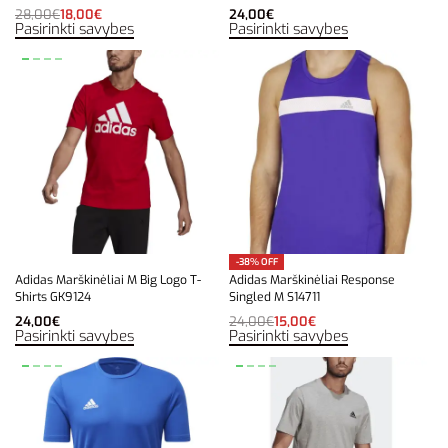
28,00
€
18,00
€
24,00
€
Pasirinkti savybes
Pasirinkti savybes
-38% OFF
Adidas Marškinėliai M Big Logo T-
Adidas Marškinėliai Response
Shirts GK9124
Singled M S14711
24,00
€
24,00
€
15,00
€
Pasirinkti savybes
Pasirinkti savybes