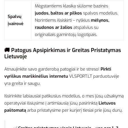
Mėgstantiems klasiką siūlome bazinės
juodos, baltos ar pilkos
spalvos modelius.
Spalvų
Norintiems išsiskirti – ryškius
mėlynos,
įvairovė
raudonos ar žalios
atspalvius su
originaliais gamintojų logotipais.
🚚 Patogus Apsipirkimas ir Greitas Pristatymas
Lietuvoje
Atnaujinkite savo garderobą patogiai ir be streso!
Pirkti
vyriškus marškinėlius internetu
VLSPORT.LT parduotuvėje
yra greita ir saugu.
Išsirinkite labiausiai patikusius modelius, o mes jūsų užsakymą
operatyviai išsiųsime į artimiausią jūsų pasirinktą
Lietuvos
paštomatą
arba pristatysime per kurjerį tiesiai prie jūsų durų.