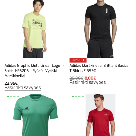
-28% OFF
Adidas Graphic Multi Linear Logo T-
Adidas Marškinėliai Brilliant Basics
Shirts KR6206 – Ryškūs Vyriški
T-Shirts EI5590
Marškinėliai
25,00
€
18,00
€
Pasirinkti savybes
23,95
€
Pasirinkti savybes