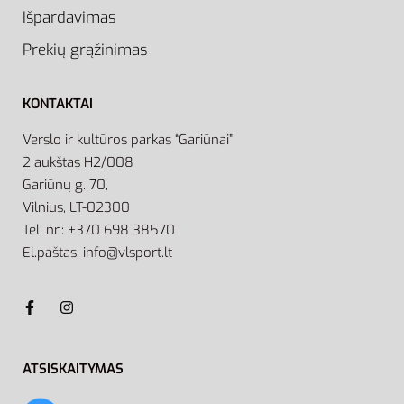
Išpardavimas
Prekių grąžinimas
KONTAKTAI
Verslo ir kultūros parkas “Gariūnai”
2 aukštas H2/008
Gariūnų g. 70,
Vilnius, LT-02300
Tel. nr.: +370 698 38570
El.paštas: info@vlsport.lt
ATSISKAITYMAS