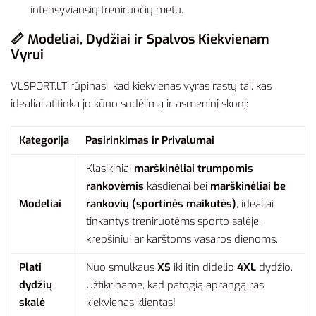
intensyviausių treniruočių metu.
📏 Modeliai, Dydžiai ir Spalvos Kiekvienam
Vyrui
VLSPORT.LT rūpinasi, kad kiekvienas vyras rastų tai, kas
idealiai atitinka jo kūno sudėjimą ir asmeninį skonį:
Kategorija
Pasirinkimas ir Privalumai
Klasikiniai
marškinėliai trumpomis
rankovėmis
kasdienai bei
marškinėliai be
Modeliai
rankovių (sportinės maikutės)
, idealiai
tinkantys treniruotėms sporto salėje,
krepšiniui ar karštoms vasaros dienoms.
Plati
Nuo smulkaus
XS
iki itin didelio
4XL
dydžio.
dydžių
Užtikriname, kad patogią aprangą ras
skalė
kiekvienas klientas!