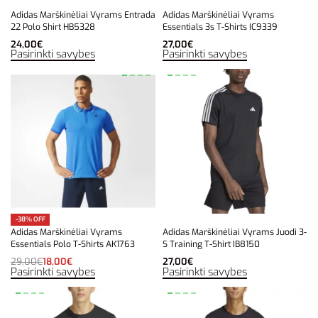
Adidas Marškinėliai Vyrams Entrada
Adidas Marškinėliai Vyrams
22 Polo Shirt HB5328
Essentials 3s T-Shirts IC9339
24,00
€
27,00
€
Pasirinkti savybes
Pasirinkti savybes
-38% OFF
Adidas Marškinėliai Vyrams
Adidas Marškinėliai Vyrams Juodi 3-
Essentials Polo T-Shirts AK1763
S Training T-Shirt IB8150
29,00
€
18,00
€
27,00
€
Pasirinkti savybes
Pasirinkti savybes