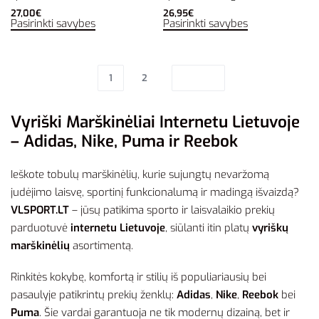
27,00
€
26,95
€
Pasirinkti savybes
Pasirinkti savybes
1
2
Vyriški Marškinėliai Internetu Lietuvoje
– Adidas, Nike, Puma ir Reebok
Ieškote tobulų marškinėlių, kurie sujungtų nevaržomą
judėjimo laisvę, sportinį funkcionalumą ir madingą išvaizdą?
VLSPORT.LT
– jūsų patikima sporto ir laisvalaikio prekių
parduotuvė
internetu Lietuvoje
, siūlanti itin platų
vyriškų
marškinėlių
asortimentą.
Rinkitės kokybę, komfortą ir stilių iš populiariausių bei
pasaulyje patikrintų prekių ženklų:
Adidas
,
Nike
,
Reebok
bei
Puma
. Šie vardai garantuoja ne tik modernų dizainą, bet ir