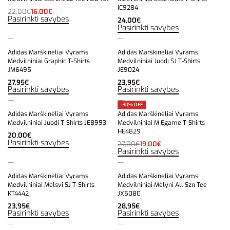
IC9284
22,00
€
16,00
€
Pasirinkti savybes
24,00
€
Pasirinkti savybes
Adidas Marškinėliai Vyrams
Adidas Marškinėliai Vyrams
Medvilniniai Graphic T-Shirts
Medvilniniai Juodi SJ T-Shirts
JM6495
JE9024
27,95
€
23,95
€
Pasirinkti savybes
Pasirinkti savybes
-30% OFF
Adidas Marškinėliai Vyrams
Adidas Marškinėliai Vyrams
Medvilniniai Juodi T-Shirts JE8993
Medvilniniai M Egame T-Shirts
HE4829
20,00
€
Pasirinkti savybes
27,00
€
19,00
€
Pasirinkti savybes
Adidas Marškinėliai Vyrams
Adidas Marškinėliai Vyrams
Medvilniniai Melsvi SJ T-Shirts
Medvilniniai Mėlyni All Szn Tee
KT4442
JX5080
23,95
€
28,95
€
Pasirinkti savybes
Pasirinkti savybes