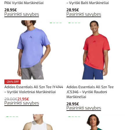
Pilki Vyriški Marškinėliai
– Vyriški Balti Marškinėliai
28,95
€
28,95
€
Pasirinkti savybes
Pasirinkti savybes
-24% OFF
Adidas Essentials All Szn Tee IY4144
Adidas Essentials All Szn Tee
– Vyriški Violetiniai Marškinėliai
JC5346 – Vyriški Raudoni
Marškinėliai
29,00
€
21,95
€
Pasirinkti savybes
28,95
€
Pasirinkti savybes