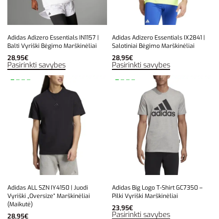
Adidas Adizero Essentials IN1157 |
Adidas Adizero Essentials IX2841 |
Balti Vyriški Bėgimo Marškinėliai
Salotiniai Bėgimo Marškinėliai
28,95
€
28,95
€
Pasirinkti savybes
Pasirinkti savybes
Adidas ALL SZN IY4150 | Juodi
Adidas Big Logo T-Shirt GC7350 –
Vyriški „Oversize“ Marškinėliai
Pilki Vyriški Marškinėliai
(Maikutė)
23,95
€
Pasirinkti savybes
28,95
€