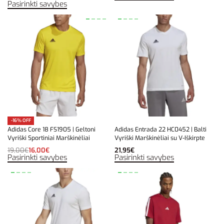
Pasirinkti savybes
-16% OFF
Adidas Core 18 FS1905 | Geltoni
Adidas Entrada 22 HC0452 | Balti
Vyriški Sportiniai Marškinėliai
Vyriški Marškinėliai su V-Iškirpte
19,00
€
16,00
€
21,95
€
Pasirinkti savybes
Pasirinkti savybes