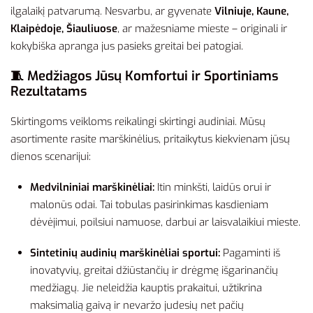
ilgalaikį patvarumą. Nesvarbu, ar gyvenate
Vilniuje, Kaune,
Klaipėdoje, Šiauliuose
, ar mažesniame mieste – originali ir
kokybiška apranga jus pasieks greitai bei patogiai.
🧵 Medžiagos Jūsų Komfortui ir Sportiniams
Rezultatams
Skirtingoms veikloms reikalingi skirtingi audiniai. Mūsų
asortimente rasite marškinėlius, pritaikytus kiekvienam jūsų
dienos scenarijui:
Medvilniniai marškinėliai:
Itin minkšti, laidūs orui ir
malonūs odai. Tai tobulas pasirinkimas kasdieniam
dėvėjimui, poilsiui namuose, darbui ar laisvalaikiui mieste.
Sintetinių audinių marškinėliai sportui:
Pagaminti iš
inovatyvių, greitai džiūstančių ir drėgmę išgarinančių
medžiagų. Jie neleidžia kauptis prakaitui, užtikrina
maksimalią gaivą ir nevaržo judesių net pačių