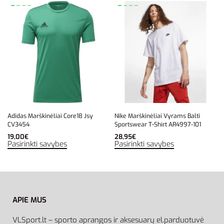
Adidas Marškinėliai Core18 Jsy
Nike Marškinėliai Vyrams Balti
CV3454
Sportswear T-Shirt AR4997-101
19,00
€
28,95
€
Pasirinkti savybes
Pasirinkti savybes
APIE MUS
VLSport.lt – sporto aprangos ir aksesuarų el.parduotuvė