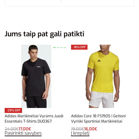
Jums taip pat gali patikti
-16% OFF
-29% OFF
Adidas Marškinėliai Vyrams Juodi
Adidas Core 18 FS1905 | Geltoni
Essentials T-Shirts DU0367
Vyriški Sportiniai Marškinėliai
24,00
€
17,00
€
19,00
€
16,00
€
Pasirinkti savybes
Į krepšelį