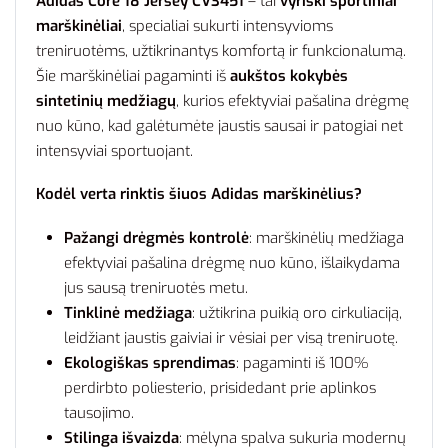
Adidas Core 18 Jersey CV3451
– tai
vyriški sportiniai
marškinėliai
, specialiai sukurti intensyvioms
treniruotėms, užtikrinantys komfortą ir funkcionalumą.
Šie marškinėliai pagaminti iš
aukštos kokybės
sintetinių medžiagų
, kurios efektyviai pašalina drėgmę
nuo kūno, kad galėtumėte jaustis sausai ir patogiai net
intensyviai sportuojant.
Kodėl verta rinktis šiuos Adidas marškinėlius?
Pažangi drėgmės kontrolė
: marškinėlių medžiaga
efektyviai pašalina drėgmę nuo kūno, išlaikydama
jus sausą treniruotės metu.
Tinklinė medžiaga
: užtikrina puikią oro cirkuliaciją,
leidžiant jaustis gaiviai ir vėsiai per visą treniruotę.
Ekologiškas sprendimas
: pagaminti iš 100%
perdirbto poliesterio, prisidedant prie aplinkos
tausojimo.
Stilinga išvaizda
: mėlyna spalva sukuria modernų