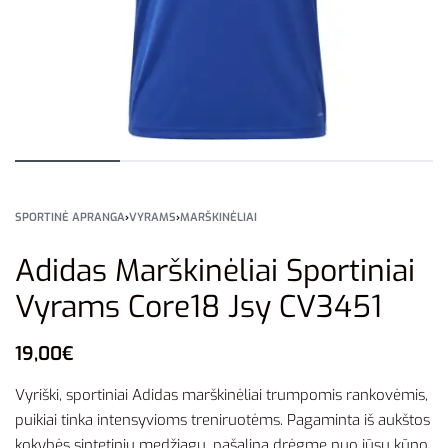
SPORTINĖ APRANGA
›
VYRAMS
›
MARŠKINĖLIAI
Adidas Marškinėliai Sportiniai
Vyrams Core18 Jsy CV3451
19,00
€
Vyriški, sportiniai Adidas marškinėliai trumpomis rankovėmis,
puikiai tinka intensyvioms treniruotėms. Pagaminta iš aukštos
kokybės sintetinių medžiagų, pašalina drėgmę nuo jūsų kūno.