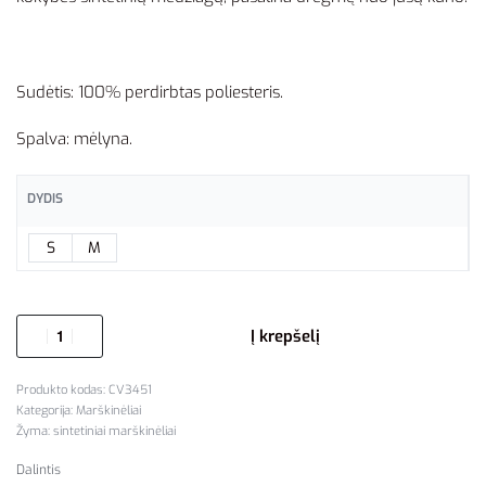
Sudėtis: 100% perdirbtas poliesteris.
Spalva: mėlyna.
DYDIS
S
M
Į krepšelį
CV3451
Kategorija:
Marškinėliai
Žyma:
sintetiniai marškinėliai
Dalintis