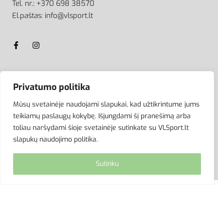
Tel. nr.: +370 698 38570
El.paštas: info@vlsport.lt
ATSISKAITYMAS
Privatumo politika
Mūsų svetainėje naudojami slapukai, kad užtikrintume jums
teikiamų paslaugų kokybę. Išjungdami šį pranešimą arba
toliau naršydami šioje svetainėje sutinkate su VLSport.lt
slapukų naudojimo politika.
Sutinku
© VLSport. 2026. Visos teisės saugomos.
Kopijuoti, platinti svetainės turinį be autorių sutikimo