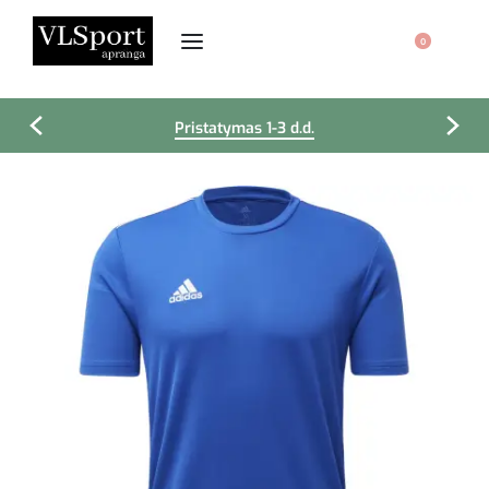
0
Pristatymas 1-3 d.d.