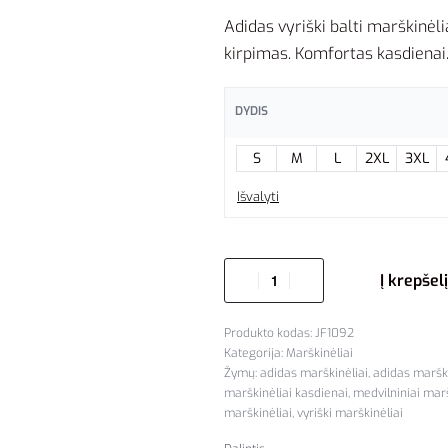
Adidas vyriški balti marškinėli
kirpimas. Komfortas kasdienai
DYDIS
S
M
L
2XL
3XL
Išvalyti
Į krepšelį
JF1092
Kategorija:
Marškinėliai
Žymų:
adidas marškinėliai
,
adidas maršk
marškinėliai kasdienai
,
medvilniniai marš
marškinėliai
,
vyriški marškinėliai