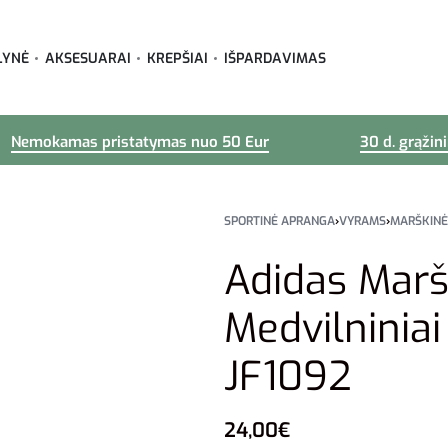
LYNĖ
AKSESUARAI
KREPŠIAI
IŠPARDAVIMAS
Nemokamas pristatymas nuo 50 Eur
30 d. grąžin
SPORTINĖ APRANGA
›
VYRAMS
›
MARŠKINĖ
Adidas Marš
Medvilniniai 
JF1092
24,00
€