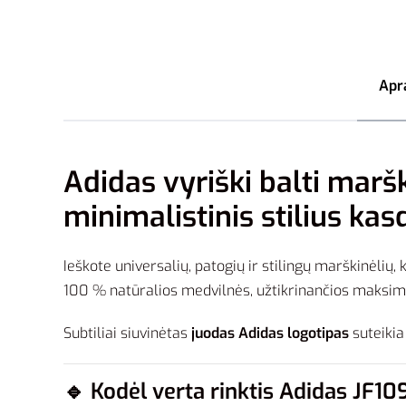
Apr
Adidas vyriški balti marš
minimalistinis stilius kas
Ieškote universalių, patogių ir stilingų marškinėlių, 
100 % natūralios medvilnės, užtikrinančios maksima
Subtiliai siuvinėtas
juodas Adidas logotipas
suteikia
🔹
Kodėl verta rinktis Adidas JF1