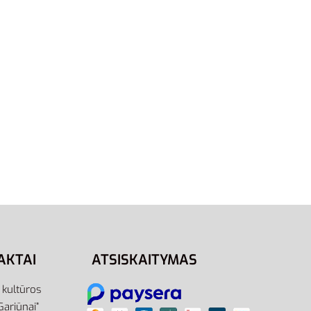
swear T-
M
Adidas Marškinėliai Vyrams SQ21
Polo T-Shirts GP6430
27,95
€
19,95
€
-29% OFF
Į krepšelį
AKTAI
ATSISKAITYMAS
r kultūros
Gariūnai”