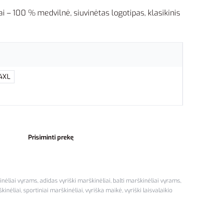
ai – 100 % medvilnė, siuvinėtas logotipas, klasikinis
.
4XL
Prisiminti prekę
inėliai vyrams
,
adidas vyriški marškinėliai
,
balti marškinėliai vyrams
,
kinėliai
,
sportiniai marškinėliai
,
vyriška maikė
,
vyriški laisvalaikio