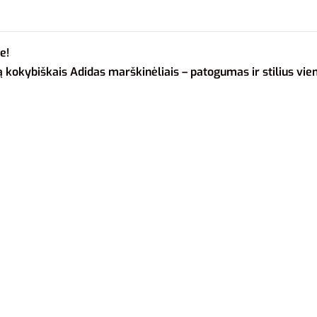
e!
ą kokybiškais Adidas marškinėliais – patogumas ir stilius vi
4XL