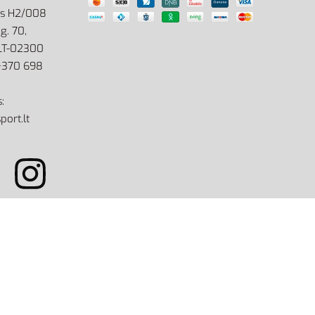
as H2/008
g. 70,
 LT-02300
: +370 698
:
port.lt
site by eworks