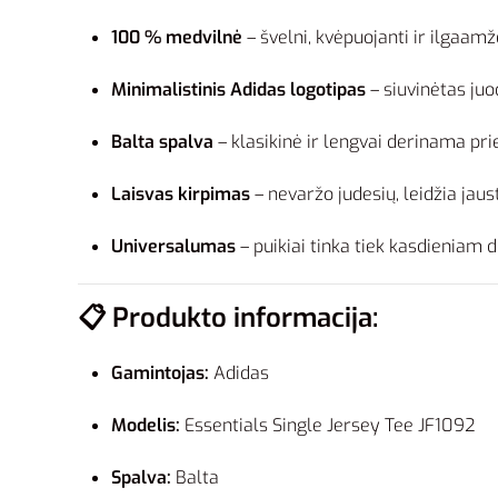
100 % medvilnė
– švelni, kvėpuojanti ir ilgaam
Minimalistinis Adidas logotipas
– siuvinėtas juo
Balta spalva
– klasikinė ir lengvai derinama prie
Laisvas kirpimas
– nevaržo judesių, leidžia jaust
Universalumas
– puikiai tinka tiek kasdieniam dė
📋
Produkto informacija:
Gamintojas:
Adidas
Modelis:
Essentials Single Jersey Tee JF1092
Spalva:
Balta