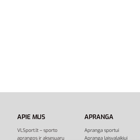
XS
S
Adidas Marškinėliai Brilliant
Adidas 
Basics T-Shirts EI5590
Tee EI5
25,00
€
18,00
€
19,00
€
-28% OFF
Į krepšelį
Į krepšel
APIE MUS
APRANGA
VLSport.lt – sporto
Apranga sportui
aprangos ir aksesuarų
Apranga laisvalaikiui