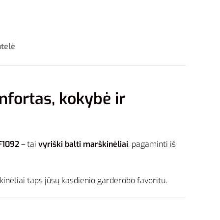
ntelė
mfortas, kokybė ir
JF1092
– tai
vyriški balti marškinėliai
, pagaminti iš
kinėliai taps jūsų kasdienio garderobo favoritu.