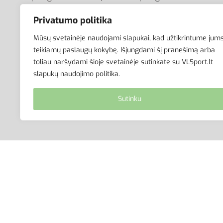
el.parduotuvė aktyviam
Avalynė
Privatumo politika
gyvenimo būdui. Čia rasite
Aksesuarai
aprangą visai šeimai –
Krepšiai
Mūsų svetainėje naudojami slapukai, kad užtikrintume jum
vyrams, moterims bei
teikiamų paslaugų kokybę. Išjungdami šį pranešimą arba
vaikams.
toliau naršydami šioje svetainėje sutinkate su VLSport.lt
slapukų naudojimo politika.
Sutinku
© VLSport. 2026. Visos teisės saugomos.
Kopijuoti, platinti svetainės turinį be autorių suti