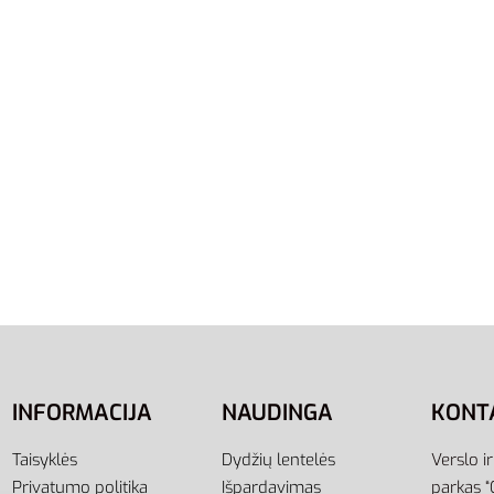
Adidas Marškinėliai Sport
Shirts GK9641
22,00
€
Į krepšelį
Marškinėliai D2M Plain
663
į
INFORMACIJA
NAUDINGA
KONT
Taisyklės
Dydžių lentelės
Verslo i
Privatumo politika
Išpardavimas
parkas “