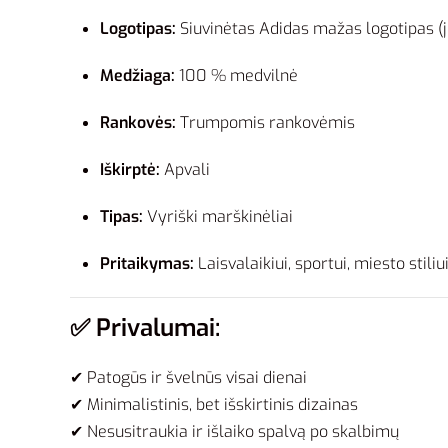
Logotipas:
Siuvinėtas Adidas mažas logotipas (
Medžiaga:
100 % medvilnė
Rankovės:
Trumpomis rankovėmis
Iškirptė:
Apvali
Tipas:
Vyriški marškinėliai
Pritaikymas:
Laisvalaikiui, sportui, miesto stiliu
✅
Privalumai:
✔ Patogūs ir švelnūs visai dienai
✔ Minimalistinis, bet išskirtinis dizainas
✔ Nesusitraukia ir išlaiko spalvą po skalbimų