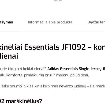
Dalintis
ašymas
Informacija apie produktą
Dydžių le
kinėliai Essentials JF1092 – ko
dienai
kurie tiktų bet kokiai dienai?
Adidas Essentials Single Jersey 
lų komfortą, pralaidumą orui ir malonų pojūtį odai.
 išskirtinumo, o klasikinis kirpimas nevaržo judesių – šie marš
092 marškinėlius?