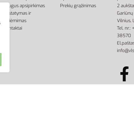
Saugus apsipirkimas
Prekių grąžinimas
2 aukšt
Pristatymas ir
Gariūnų 
atsiėmimas
Vilnius,
s
Kontaktai
Tel. nr.
38570
El.paštas
info@vls
kimo griežtai draudžiama.