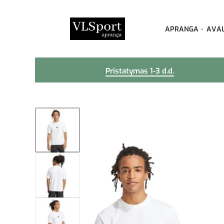
APRANGA
AVA
Pristatymas 1-3 d.d.