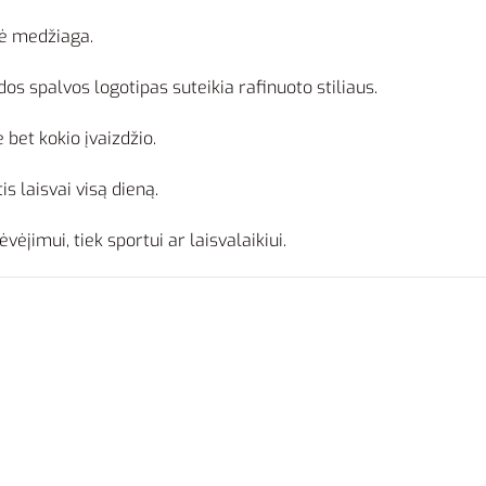
žė medžiaga.
dos spalvos logotipas suteikia rafinuoto stiliaus.
 bet kokio įvaizdžio.
is laisvai visą dieną.
vėjimui, tiek sportui ar laisvalaikiui.