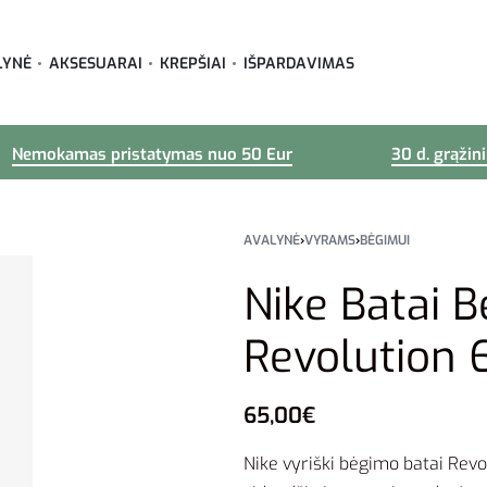
LYNĖ
AKSESUARAI
KREPŠIAI
IŠPARDAVIMAS
Nemokamas pristatymas nuo 50 Eur
30 d. grąžin
AVALYNĖ
›
VYRAMS
›
BĖGIMUI
Nike Batai 
Revolution
65,00
€
Nike vyriški bėgimo batai Revol