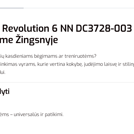
ai Revolution 6 NN DC3728-00
ame Žingsnyje
atelių kasdieniams bėgimams ar treniruotėms?
rinkimas vyrams, kurie vertina kokybę, judėjimo laisvę ir stili
ui.
yti
tėms – universalūs ir patikimi.