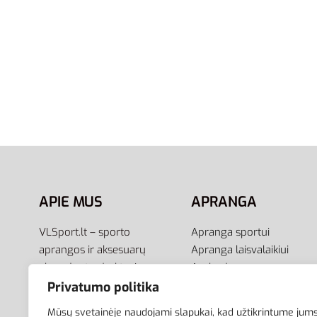
41.5
42
42.5
41.5
44
Adidas Pureboost 21 GY5103 |
Adidas 
Vyriški Bėgimo Batai (Kedai)
Ventan
115,00
€
89,00
€
95,00
€
-23% OFF
Pasirinkti savybes
Pasirink
APIE MUS
APRANGA
VLSport.lt – sporto
Apranga sportui
aprangos ir aksesuarų
Apranga laisvalaikiui
el.parduotuvė aktyviam
Avalynė
gyvenimo būdui. Čia rasite
Aksesuarai
Privatumo politika
aprangą visai šeimai –
Krepšiai
Mūsų svetainėje naudojami slapukai, kad užtikrintume jum