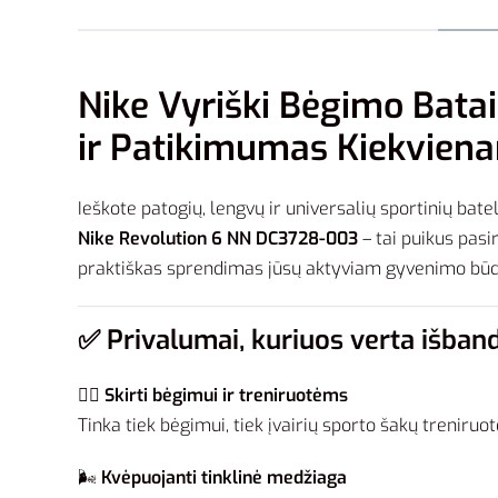
Nike Vyriški Bėgimo Bat
ir Patikimumas Kiekvien
Ieškote patogių, lengvų ir universalių sportinių b
Nike Revolution 6 NN DC3728-003
– tai puikus pasi
praktiškas sprendimas jūsų aktyviam gyvenimo būd
✅
Privalumai, kuriuos verta išband
🏃‍♂️
Skirti bėgimui ir treniruotėms
Tinka tiek bėgimui, tiek įvairių sporto šakų treniruo
🌬️
Kvėpuojanti tinklinė medžiaga