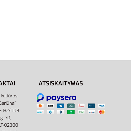
5
40.5
42
44.5
45.5
46
46.5
rams
Adidas Batai Bėgimo Vyrams
Duramo 10 GW4080
59,00
€
Pasirinkti savybes
AKTAI
ATSISKAITYMAS
r kultūros
Gariūnai”
as H2/008
g. 70,
 LT-02300