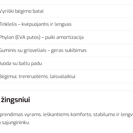
Vyriški bėgimo batai
Tinklelis – kvėpuojantis ir lengvas
Phylon (EVA putos) – puiki amortizacija
Guminis su grioveliais – geras sukibimas
Juoda su baltu padu
Bėgimui, treniruotėms, laisvalaikiui
žingsniui
sprendimas vyrams, ieškantiems komforto, stabilumo ir leng
u sąjungininku.