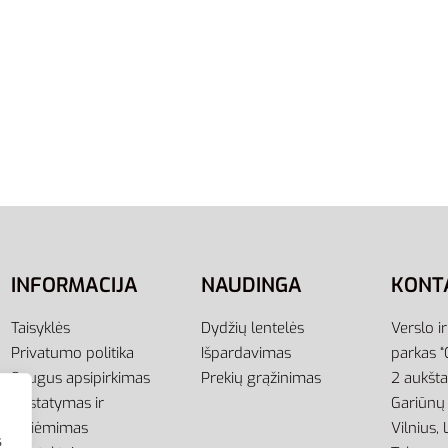
46
46.5
47.5
41
42
42.5
44
45
45.
Batai Bėgimo Vyrams CC
Reebok Batai Bėgimo Vy
ia FW1224
Flashfilm 2.0 EG8511
75,00
€
59,00
€
-21% OFF
ti savybes
Pasirinkti savybes
INFORMACIJA
NAUDINGA
KONT
Taisyklės
Dydžių lentelės
Verslo i
Privatumo politika
Išpardavimas
parkas “
Saugus apsipirkimas
Prekių grąžinimas
2 aukšt
Pristatymas ir
Gariūnų 
atsiėmimas
Vilnius,
s