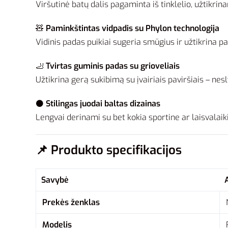
Viršutinė batų dalis pagaminta iš tinklelio, užtikrin
🧸
Paminkštintas vidpadis su Phylon technologija
Vidinis padas puikiai sugeria smūgius ir užtikrina p
🦶
Tvirtas guminis padas su grioveliais
Užtikrina gerą sukibimą su įvairiais paviršiais – nesl
⚫
Stilingas juodai baltas dizainas
Lengvai derinami su bet kokia sportine ar laisvalaik
📌
Produkto specifikacijos
Savybė
Prekės ženklas
Modelis