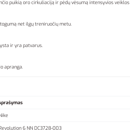
ančio puikią oro cirkuliaciją ir pėdų vėsumą intensyvios veiklo
atogumą net ilgų treniruočių metu.
ysta ir yra patvarus.
io apranga.
Aprašymas
Nike
Revolution 6 NN DC3728-003