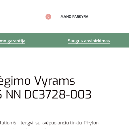
MANO PASKYRA
0
imo garantija
Saugus apsipirkimas
Bėgimo Vyrams
 6 NN DC3728-003
ution 6 – lengvi, su kvėpuojančiu tinklu, Phylon