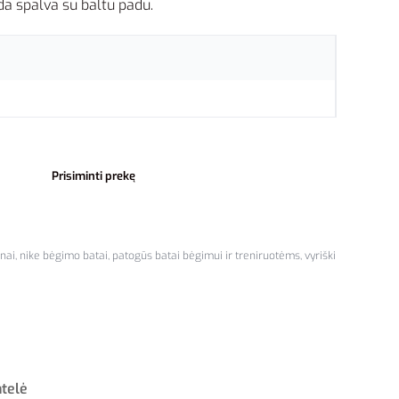
da spalva su baltu padu.
Prisiminti prekę
enai
,
nike bėgimo batai
,
patogūs batai bėgimui ir treniruotėms
,
vyriški
ntelė