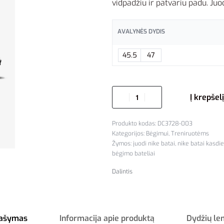
vidpadžiu ir patvariu padu. Juo
AVALYNĖS DYDIS
45.5
47
Į krepšelį
DC3728-003
Kategorijos:
Bėgimui
,
Treniruotėms
Žymos:
juodi nike batai
,
nike batai kasdi
bėgimo bateliai
Dalintis
ašymas
Informacija apie produktą
Dydžių le