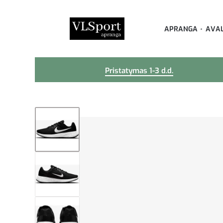
APRANGA
AVA
Pristatymas 1-3 d.d.