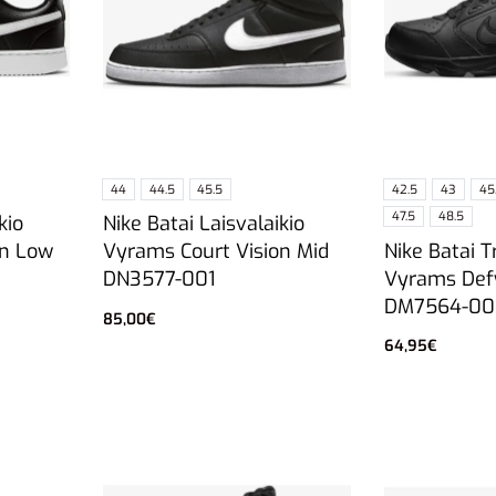
44
44.5
45.5
42.5
43
45
47.5
48.5
kio
Nike Batai Laisvalaikio
Nike Batai T
on Low
Vyrams Court Vision Mid
Vyrams Defy
DN3577-001
DM7564-00
85,00
€
Pasirinkti savybes
64,95
€
Pasirinkti sa