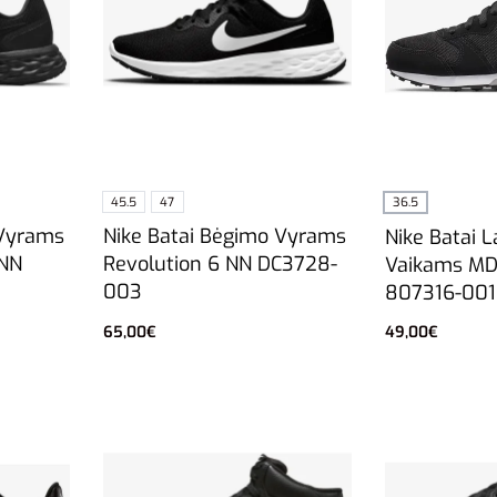
45.5
47
36.5
 Vyrams
Nike Batai Bėgimo Vyrams
Nike Batai L
 NN
Revolution 6 NN DC3728-
Vaikams MD
003
807316-001
65,00
€
49,00
€
Pasirinkti savybes
Į krepšelį