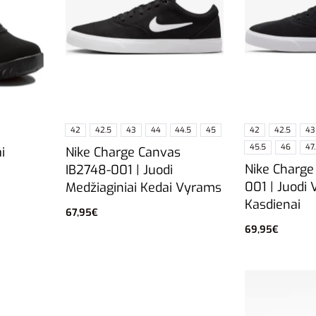
42
42.5
43
44
44.5
45
42
42.5
43
45.5
46
47
Nike Charge Canvas
i
Nike Charge
IB2748-001 | Juodi
001 | Juodi 
Medžiaginiai Kedai Vyrams
Kasdienai
67,95
€
Pasirinkti savybes
69,95
€
Pasirinkti sa