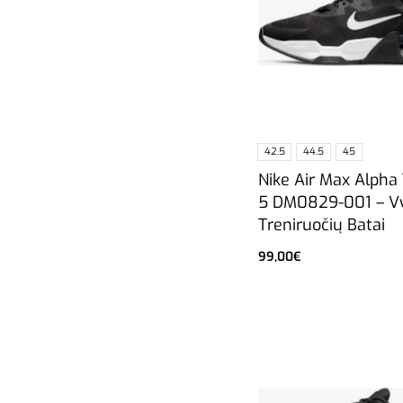
42.5
44.5
45
Nike Air Max Alpha 
5 DM0829-001 – Vy
Treniruočių Batai
99,00
€
Pasirinkti savybes