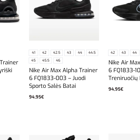
41
42
42.5
43
44
44.5
42
43
44
45
45.5
46
Trainer
Nike Air Ma
Nike Air Max Alpha Trainer
riški
6 FQ1833-10
6 FQ1833-003 – Juodi
Treniruočių 
Sporto Salės Batai
94,95
€
Pasirinkti sa
94,95
€
Pasirinkti savybes