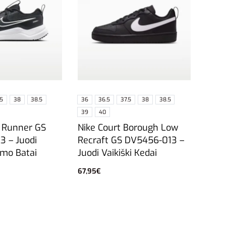
.5
38
38.5
36
36.5
37.5
38
38.5
39
40
 Runner GS
Nike Court Borough Low
 – Juodi
Recraft GS DV5456-013 –
imo Batai
Juodi Vaikiški Kedai
67,95
€
vybes
Pasirinkti savybes