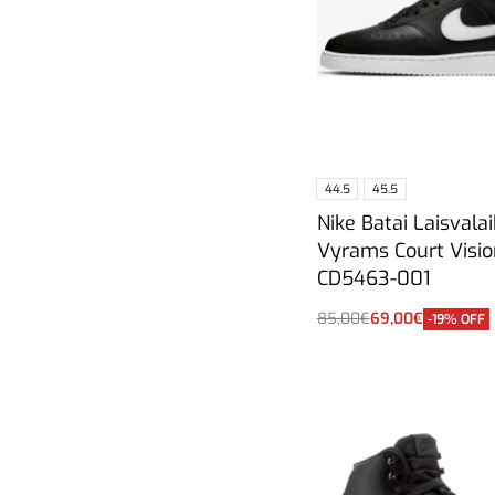
44.5
45.5
Nike Batai Laisvalai
Vyrams Court Visi
CD5463-001
85,00
€
69,00
€
-19% OFF
Pasirinkti savybes