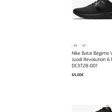
43
47
Nike Batai Bėgimo
Juodi Revolution 6
DC3728-001
65,00
€
Pasirinkti savybes