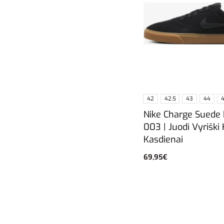
42
42.5
43
44
4
Nike Charge Suede 
003 | Juodi Vyriški
Kasdienai
69,95
€
Pasirinkti savybes