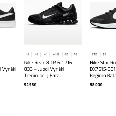
42
43
44
44.5
45
46
37.5
38
Nike Reax 8 TR 621716-
Nike Star R
2
033 – Juodi Vyriški
DX7615-001 
 Vyriški
Treniruočių Batai
Bėgimo Bata
92,95
€
58,00
€
Pasirinkti savybes
Pasirinkti sa