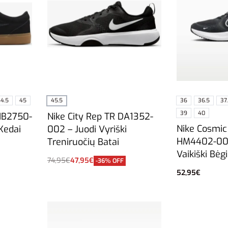
4.5
45
36
36.5
37
45.5
39
40
IB2750-
Nike City Rep TR DA1352-
Nike Cosmic
 Kedai
002 – Juodi Vyriški
HM4402-003
Treniruočių Batai
Vaikiški Bėg
74,95
€
47,95
€
-36% OFF
Į krepšelį
52,95
€
Pasirinkti sa