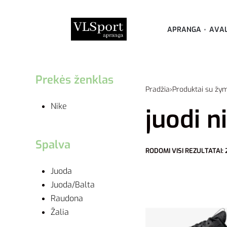
APRANGA
AVA
Prekės ženklas
Pradžia
›
Produktai su žym
Nike
juodi n
Spalva
RODOMI VISI REZULTATAI: 
Juoda
Juoda/Balta
Raudona
Žalia