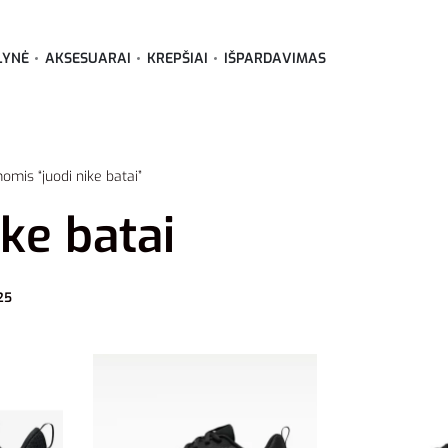
LYNĖ
AKSESUARAI
KREPŠIAI
IŠPARDAVIMAS
omis “juodi nike batai”
ike batai
25