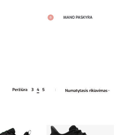
MANO PASKYRA
0
Peržiūra
3
4
5
Numatytasis rikiavimas