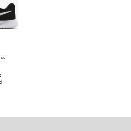
45
e
i