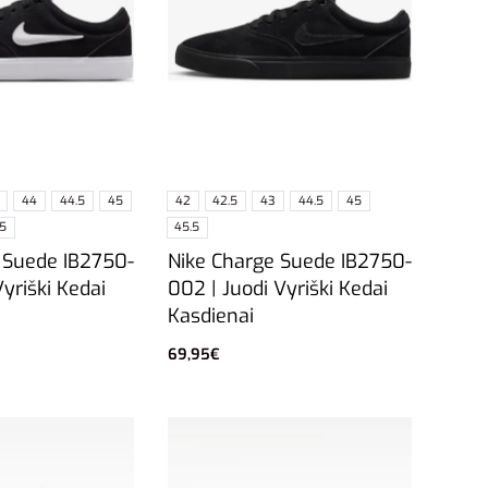
44
44.5
45
42
42.5
43
44.5
45
.5
45.5
 Suede IB2750-
Nike Charge Suede IB2750-
Vyriški Kedai
002 | Juodi Vyriški Kedai
Kasdienai
69,95
€
vybes
Pasirinkti savybes