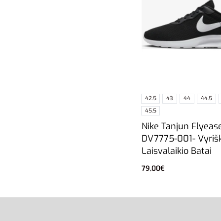
42.5
43
44
44.5
45.5
Nike Tanjun Flyeas
DV7775-001- Vyrišk
Laisvalaikio Batai
79,00
€
Pasirinkti savybes