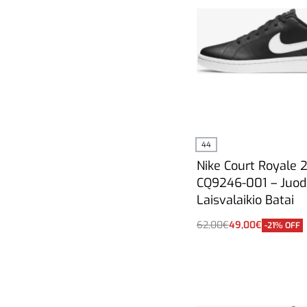
44
Nike Court Royale 
CQ9246-001 – Juodi
Laisvalaikio Batai
62,00
€
49,00
€
-21% OFF
Į krepšelį