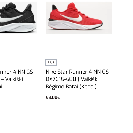
38.5
unner 4 NN GS
Nike Star Runner 4 NN GS
– Vaikiški
DX7615-600 | Vaikiški
i
Bėgimo Batai (Kedai)
58,00
€
vybes
Į krepšelį