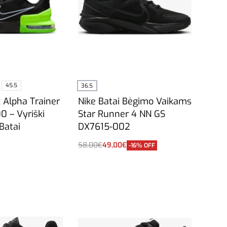
45.5
36.5
x Alpha Trainer
Nike Batai Bėgimo Vaikams
0 – Vyriški
Star Runner 4 NN GS
Batai
DX7615-002
58,00
€
49,00
€
-16% OFF
vybes
Į krepšelį