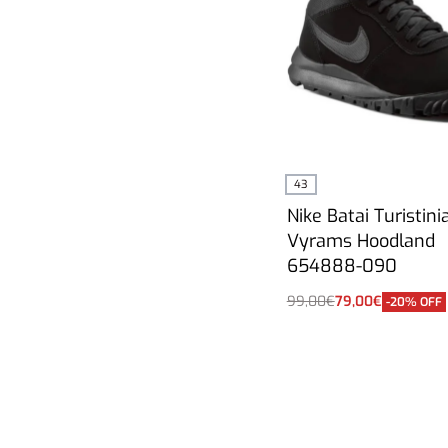
43
Nike Batai Turistinia
Vyrams Hoodland
654888-090
99,00
€
79,00
€
-20% OFF
Į krepšelį