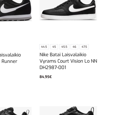
44.5
45
45.5
46
47.5
Nike Batai Laisvalaikio
aisvalaikio
Vyrams Court Vision Lo NN
 Runner
DH2987-001
84,95
€
Pasirinkti savybes