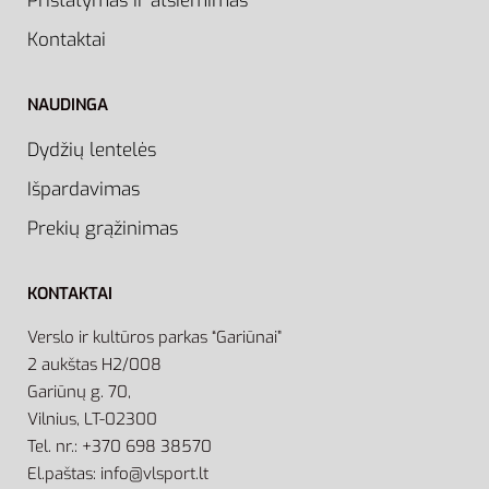
Pristatymas ir atsiėmimas
Kontaktai
NAUDINGA
Dydžių lentelės
Išpardavimas
Prekių grąžinimas
KONTAKTAI
Verslo ir kultūros parkas “Gariūnai”
2 aukštas H2/008
Gariūnų g. 70,
Vilnius, LT-02300
Tel. nr.: +370 698 38570
El.paštas: info@vlsport.lt