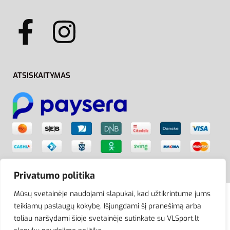
ATSISKAITYMAS
Privatumo politika
Mūsų svetainėje naudojami slapukai, kad užtikrintume jums
teikiamų paslaugų kokybę. Išjungdami šį pranešimą arba
© VLSport. 2026. Visos teisės saugomos.
toliau naršydami šioje svetainėje sutinkate su VLSport.lt
Kopijuoti, platinti svetainės turinį be autorių sutikimo