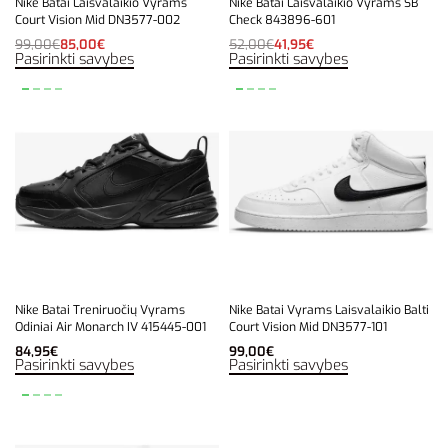
Nike Batai Laisvalaikio Vyrams
Nike Batai Laisvalaikio Vyrams SB
Court Vision Mid DN3577-002
Check 843896-601
99,00
€
85,00
€
52,00
€
41,95
€
Pasirinkti savybes
Pasirinkti savybes
Nike Batai Treniruočių Vyrams
Nike Batai Vyrams Laisvalaikio Balti
Odiniai Air Monarch IV 415445-001
Court Vision Mid DN3577-101
84,95
€
99,00
€
Pasirinkti savybes
Pasirinkti savybes