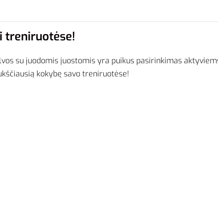
i treniruotėse!
spalvos su juodomis juostomis yra puikus pasirinkimas aktyvi
 aukščiausią kokybę savo treniruotėse!