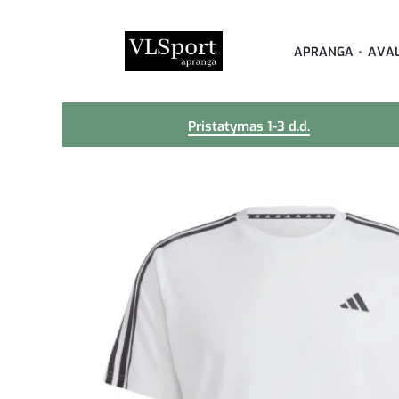
APRANGA
AVA
Pristatymas 1-3 d.d.