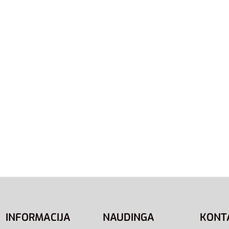
L
XL
2XL
S
M
rškinėliai Vyrams Balti
Adidas Marškinėliai Vyra
ear T-Shirt AR4997-101
Essentials T-Shirts DU03
24,00
€
17,00
€
-29% OFF
ti savybes
Pasirinkti savybes
INFORMACIJA
NAUDINGA
KONT