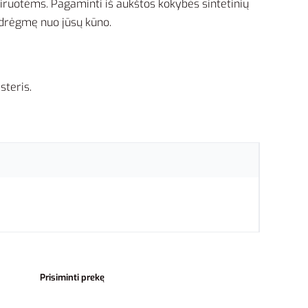
niruotėms. Pagaminti iš aukštos kokybės sintetinių
 drėgmę nuo jūsų kūno.
steris.
Prisiminti prekę