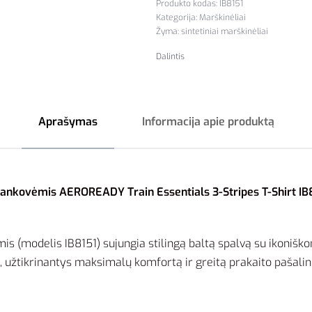
IB8151
Kategorija:
Marškinėliai
Žyma:
sintetiniai marškinėliai
Dalintis
Aprašymas
Informacija apie produktą
Rankovėmis AEROREADY Train Essentials 3-Stripes T-Shirt IB8
s (modelis IB8151) sujungia stilingą baltą spalvą su ikoniško
i, užtikrinantys maksimalų komfortą ir greitą prakaito pašal