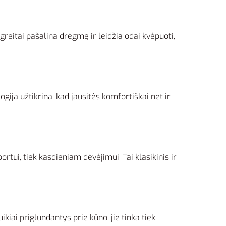
 greitai pašalina drėgmę ir leidžia odai kvėpuoti,
gija užtikrina, kad jausitės komfortiškai net ir
rtui, tiek kasdieniam dėvėjimui. Tai klasikinis ir
ikiai priglundantys prie kūno, jie tinka tiek