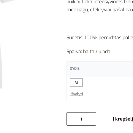
puikiai tinka intensyvioms tre
medžiagų, efektyviai pašalina
Sudėtis: 100% perdirbtas polie
Spalva: balta / juoda.
DYDIS
M
Išvalyti
Į krepšelį