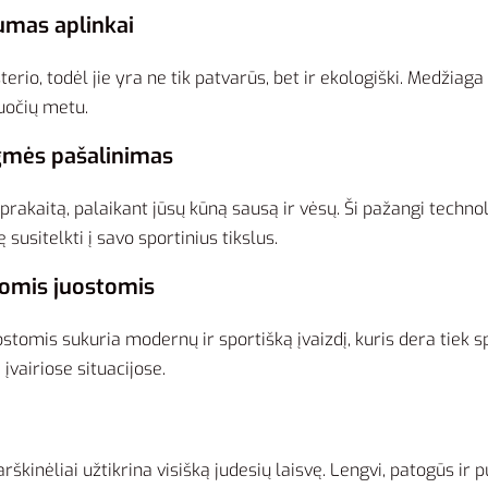
umas aplinkai
rio, todėl jie yra ne tik patvarūs, bet ir ekologiški. Medžiaga
ruočių metu.
gmės pašalinimas
rakaitą, palaikant jūsų kūną sausą ir vėsų. Ši pažangi technolo
usitelkti į savo sportinius tikslus.
odomis juostomis
tomis sukuria modernų ir sportišką įvaizdį, kuris dera tiek spo
 įvairiose situacijose.
kinėliai užtikrina visišką judesių laisvę. Lengvi, patogūs ir pu