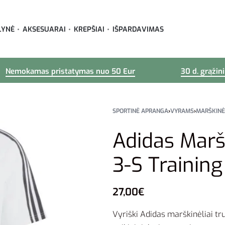
LYNĖ
AKSESUARAI
KREPŠIAI
IŠPARDAVIMAS
Nemokamas pristatymas nuo 50 Eur
30 d. grąžin
SPORTINĖ APRANGA
›
VYRAMS
›
MARŠKINĖ
Adidas Marš
3-S Training
27,00
€
Vyriški Adidas marškinėliai t