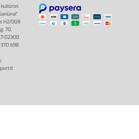
r kultūros
Gariūnai”
as H2/008
g. 70,
 LT-02300
: +370 698
:
port.lt
site by eworks