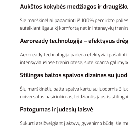
Aukštos kokybės medžiagos ir draugišk
Šie marškinėliai pagaminti iš 100% perdirbto polieste
suteikiant ilgalaikį komfortą net ir intensyvių treni
Aeroready technologija – efektyvus drė
Aeroready technologija padeda efektyviai pašalinti p
intensyviausiose treniruotėse, suteikdama galimybę s
Stilingas baltos spalvos dizainas su ju
Šių marškinėlių balta spalva kartu su juodomis 3 juos
universalus pasirinkimas, leidžiantis jaustis stilingai
Patogumas ir judesių laisvė
Sukurti atsižvelgiant į aktyvų gyvenimo būdą, šie marš