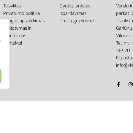
Taisyklės
Dydžių lentelės
Verslo i
Privatumo politika
Išpardavimas
parkas “
Saugus apsipirkimas
Prekių grąžinimas
2 aukšt
Pristatymas ir
Gariūnų 
atsiėmimas
Vilnius,
s
Kontaktai
Tel. nr.
38570
El.paštas
info@vls
kimo griežtai draudžiama.