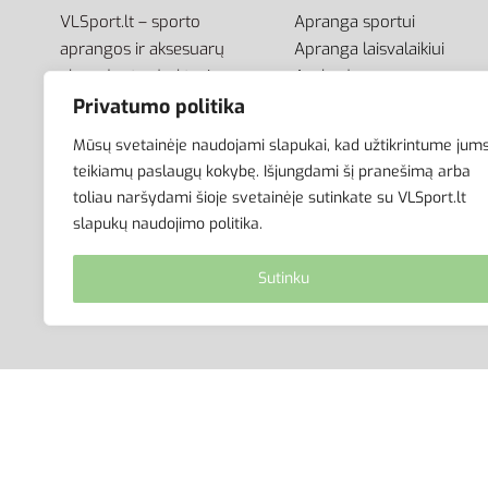
VLSport.lt – sporto
Apranga sportui
aprangos ir aksesuarų
Apranga laisvalaikiui
el.parduotuvė aktyviam
Avalynė
gyvenimo būdui. Čia rasite
Aksesuarai
Privatumo politika
aprangą visai šeimai –
Krepšiai
Mūsų svetainėje naudojami slapukai, kad užtikrintume jum
vyrams, moterims bei
teikiamų paslaugų kokybę. Išjungdami šį pranešimą arba
vaikams.
toliau naršydami šioje svetainėje sutinkate su VLSport.lt
slapukų naudojimo politika.
Sutinku
© VLSport. 2026. Visos teisės saugomos.
Kopijuoti, platinti svetainės turinį be autorių suti