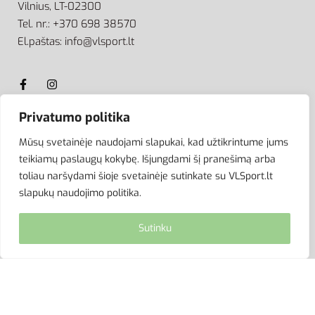
Vilnius, LT-02300
Tel. nr.: +370 698 38570
El.paštas: info@vlsport.lt
Privatumo politika
ATSISKAITYMAS
Mūsų svetainėje naudojami slapukai, kad užtikrintume jums
teikiamų paslaugų kokybę. Išjungdami šį pranešimą arba
toliau naršydami šioje svetainėje sutinkate su VLSport.lt
slapukų naudojimo politika.
Sutinku
© VLSport. 2026. Visos teisės saugomos.