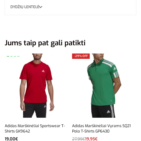
DYDŽIŲ LENTELĖ
Jums taip pat gali patikti
-29% OFF
Adidas Marškinėliai Sportswear T-
Adidas Marškinėliai Vyrams SQ21
Shirts GK9642
Polo T-Shirts GP6430
19,00
€
27,95
€
19,95
€