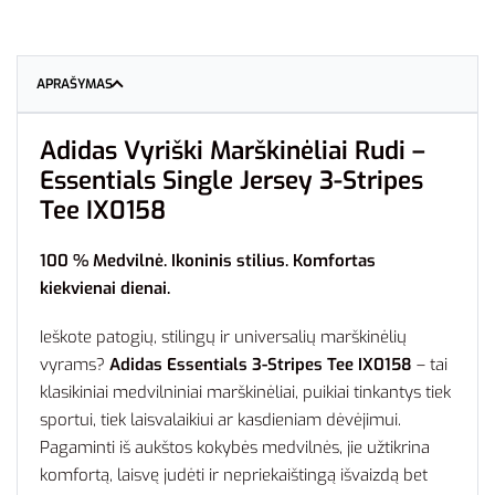
APRAŠYMAS
Adidas Vyriški Marškinėliai Rudi –
Essentials Single Jersey 3-Stripes
Tee IX0158
100 % Medvilnė. Ikoninis stilius. Komfortas
kiekvienai dienai.
Ieškote patogių, stilingų ir universalių marškinėlių
vyrams?
Adidas Essentials 3-Stripes Tee IX0158
– tai
klasikiniai medvilniniai marškinėliai, puikiai tinkantys tiek
sportui, tiek laisvalaikiui ar kasdieniam dėvėjimui.
Pagaminti iš aukštos kokybės medvilnės, jie užtikrina
komfortą, laisvę judėti ir nepriekaištingą išvaizdą bet