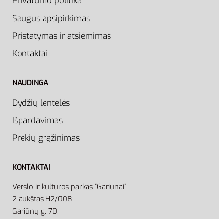
Privatumo politika
Saugus apsipirkimas
Pristatymas ir atsiėmimas
Kontaktai
NAUDINGA
Dydžių lentelės
Išpardavimas
Prekių grąžinimas
KONTAKTAI
Verslo ir kultūros parkas “Gariūnai”
2 aukštas H2/008
Gariūnų g. 70,