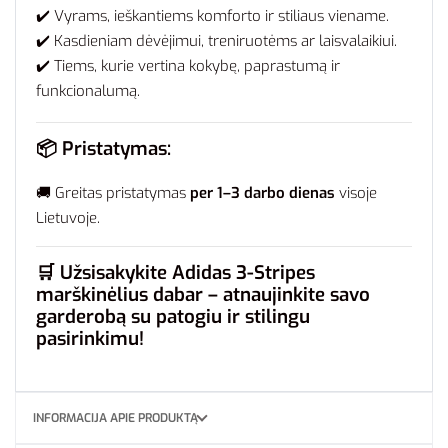
✔️ Vyrams, ieškantiems komforto ir stiliaus viename.
✔️ Kasdieniam dėvėjimui, treniruotėms ar laisvalaikiui.
✔️ Tiems, kurie vertina kokybę, paprastumą ir
funkcionalumą.
📦
Pristatymas:
🚚 Greitas pristatymas
per 1–3 darbo dienas
visoje
Lietuvoje.
🛒
Užsisakykite Adidas 3-Stripes
marškinėlius dabar – atnaujinkite savo
garderobą su patogiu ir stilingu
pasirinkimu!
INFORMACIJA APIE PRODUKTĄ