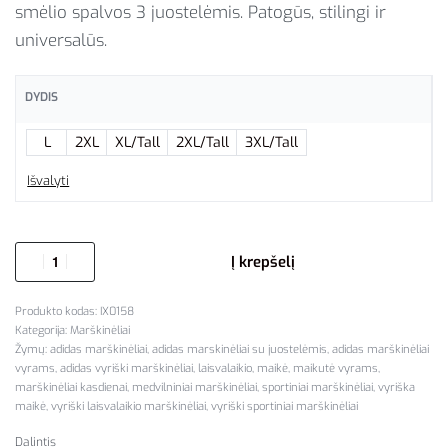
smėlio spalvos 3 juostelėmis. Patogūs, stilingi ir
universalūs.
DYDIS
L
2XL
XL/Tall
2XL/Tall
3XL/Tall
Išvalyti
Į krepšelį
IX0158
Kategorija:
Marškinėliai
Žymų:
adidas marškinėliai
,
adidas marskinėliai su juostelėmis
,
adidas marškinėliai
vyrams
,
adidas vyriški marškinėliai
,
laisvalaikio
,
maikė
,
maikutė vyrams
,
marškinėliai kasdienai
,
medvilniniai marškinėliai
,
sportiniai marškinėliai
,
vyriška
maikė
,
vyriški laisvalaikio marškinėliai
,
vyriški sportiniai marškinėliai
Dalintis