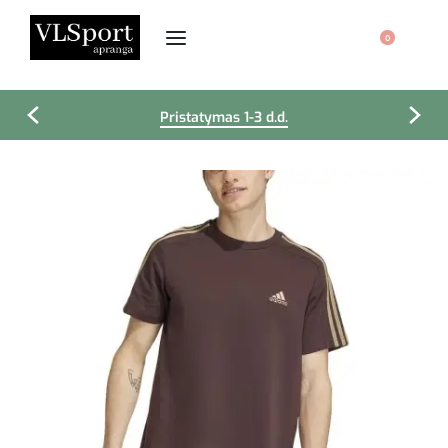
0
Pristatymas 1-3 d.d.