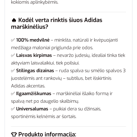
kokiomis aplinkybėmis.
🔥
Kodėl verta rinktis šiuos Adidas
marškinėlius?
✅
100% medvilnė
– minkšta, natūrali ir kvėpuojanti
medžiaga maloniai priglunda prie odos.
✅
Laisvas kirpimas
– nevaržo judesių, idealiai tinka tiek
aktyviam laisvalaikiui, tiek poilsiui.
✅
Stilingas dizainas
– ruda spalva su smėlio spalvos 3
juostelėmis ant rankovių – subtilus, bet išskirtinis
Adidas akcentas.
✅
Ilgaamžiškumas
– marškinėliai išlaiko formą ir
spalvą net po daugelio skalbimų.
✅
Universalumas
– puikiai dera su džinsais,
sportinėmis kelnėmis ar šortais.
👕
Produkto informacija: