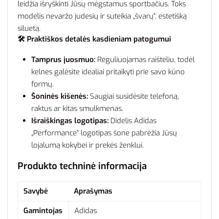
leidžia išryškinti Jūsų mėgstamus sportbačius. Toks
modelis nevaržo judesių ir suteikia „švarų“, estetišką
siluetą.
🛠️ Praktiškos detalės kasdieniam patogumui
Tamprus juosmuo:
Reguliuojamas raišteliu, todėl
kelnes galėsite idealiai pritaikyti prie savo kūno
formų.
Šoninės kišenės:
Saugiai susidėsite telefoną,
raktus ar kitas smulkmenas.
Išraiškingas logotipas:
Didelis Adidas
„Performance“ logotipas šone pabrėžia Jūsų
lojalumą kokybei ir prekės ženklui.
Produkto techninė informacija
Savybė
Aprašymas
Gamintojas
Adidas