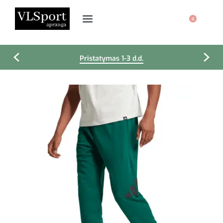
0
Pristatymas 1-3 d.d.