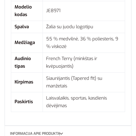
Modelio
JE8971
kodas
Spalva
Žalia su juodu logotipu
55 % medvilnė, 36 % poliesteris, 9
Medžiaga
% viskozė
Audinio
French Terry (minkštas ir
tipas
kvėpuojantis)
Siaurėjantis (Tapered fit) su
Kirpimas
manžetais
Laisvalaikis, sportas, kasdienis
Paskirtis
dėvėjimas
INFORMACIJA APIE PRODUKTĄ