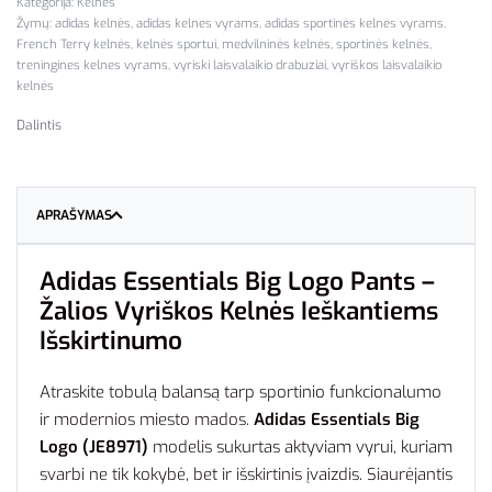
Kategorija:
Kelnės
Žymų:
adidas kelnės
,
adidas kelnes vyrams
,
adidas sportinės kelnės vyrams
,
French Terry kelnės
,
kelnės sportui
,
medvilninės kelnės
,
sportinės kelnės
,
treningines kelnes vyrams
,
vyriski laisvalaikio drabuziai
,
vyriškos laisvalaikio
kelnės
Dalintis
APRAŠYMAS
Adidas Essentials Big Logo Pants –
Žalios Vyriškos Kelnės Ieškantiems
Išskirtinumo
Atraskite tobulą balansą tarp sportinio funkcionalumo
ir modernios miesto mados.
Adidas Essentials Big
Logo (JE8971)
modelis sukurtas aktyviam vyrui, kuriam
svarbi ne tik kokybė, bet ir išskirtinis įvaizdis. Siaurėjantis