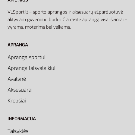
APIE MUS
VLSport.lt – sporto aprangos ir aksesuarų el.parduotuvė
aktyviam gyvenimo būdui. Čia rasite aprangą visai šeimai –
vyrams, moterims bei vaikams.
APRANGA
Apranga sportui
Apranga laisvalaikiui
Avalynė
Aksesuarai
Krepšiai
INFORMACIJA
Taisyklės