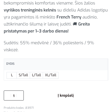
bekompromisis komfortas viename. Šios žalios
vyriškos treninginės kelnės
su dideliu Adidas logotipu
yra pagamintos iš minkšto
French Terry
audinio,
užtikrinančio šilumą ir laisvę judėti. 🚚
Greita
pristatymas per 1–3 darbo dienas!
Sudėtis: 55% medvilnė / 36% poliesteris / 9%
viskozė.
DYDIS
L
S/Tall
L/Tall
XL/Tall
Į krepšelį
JE8971