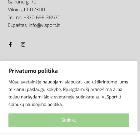
Gariūnų g. 70,
Vilnius, LT-02300
Tel. nr.: +370 698 38570
El.paštas: info@vlsport.lt
ATSISKAITYMAS
Privatumo politika
Mūsų svetainėje naudojami slapukai, kad užtikrintume jums
teikiamų paslaugų kokybę. Išjungdami šį pranešimą arba
toliau naršydami šioje svetainėje sutinkate su VLSport.lt
slapukų naudojimo politika.
Sutinku