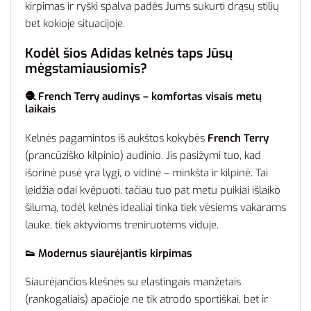
kirpimas ir ryški spalva padės Jums sukurti drąsų stilių
bet kokioje situacijoje.
Kodėl šios Adidas kelnės taps Jūsų
mėgstamiausiomis?
🧶 French Terry audinys – komfortas visais metų
laikais
Kelnės pagamintos iš aukštos kokybės
French Terry
(prancūziško kilpinio) audinio. Jis pasižymi tuo, kad
išorinė pusė yra lygi, o vidinė – minkšta ir kilpinė. Tai
leidžia odai kvėpuoti, tačiau tuo pat metu puikiai išlaiko
šilumą, todėl kelnės idealiai tinka tiek vėsiems vakarams
lauke, tiek aktyvioms treniruotėms viduje.
👟 Modernus siaurėjantis kirpimas
Siaurėjančios klešnės su elastingais manžetais
(rankogaliais) apačioje ne tik atrodo sportiškai, bet ir