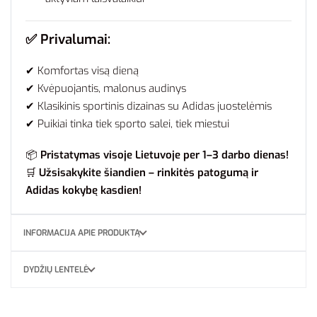
✅
Privalumai:
✔ Komfortas visą dieną
✔ Kvėpuojantis, malonus audinys
✔ Klasikinis sportinis dizainas su Adidas juostelėmis
✔ Puikiai tinka tiek sporto salei, tiek miestui
📦
Pristatymas visoje Lietuvoje per 1–3 darbo dienas!
🛒
Užsisakykite šiandien – rinkitės patogumą ir
Adidas kokybę kasdien!
INFORMACIJA APIE PRODUKTĄ
DYDŽIŲ LENTELĖ