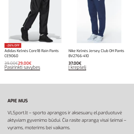
-26% OFF
Adidas Kelnės Core18 Rain Pants
Nike Kelnės Jersey Club OH Pants
CE9060
BV2766-410
39,00
€
29,00
€
37,00
€
Pasirinkti savybes
Į krepšelį
APIE MUS
VLSport.lt – sporto aprangos ir aksesuarų el.parduotuvė
aktyviam gyvenimo būdui. Čia rasite aprangą visai šeimai –
vyrams, moterims bei vaikams.