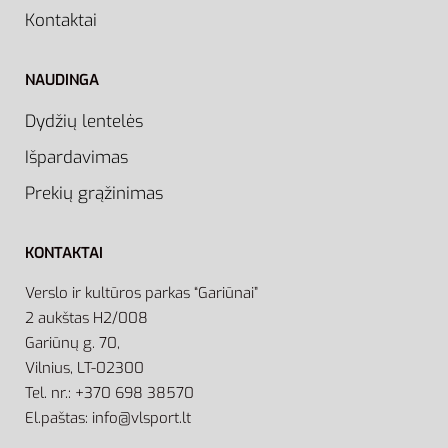
Kontaktai
NAUDINGA
Dydžių lentelės
Išpardavimas
Prekių grąžinimas
KONTAKTAI
Verslo ir kultūros parkas “Gariūnai”
2 aukštas H2/008
Gariūnų g. 70,
Vilnius, LT-02300
Tel. nr.: +370 698 38570
El.paštas: info@vlsport.lt