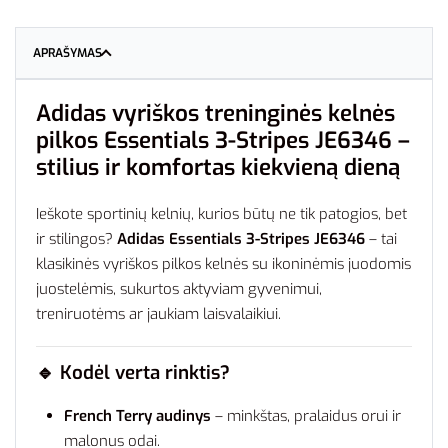
APRAŠYMAS
Adidas vyriškos treninginės kelnės
pilkos Essentials 3-Stripes JE6346 –
stilius ir komfortas kiekvieną dieną
Ieškote sportinių kelnių, kurios būtų ne tik patogios, bet
ir stilingos?
Adidas Essentials 3-Stripes JE6346
– tai
klasikinės vyriškos pilkos kelnės su ikoninėmis juodomis
juostelėmis, sukurtos aktyviam gyvenimui,
treniruotėms ar jaukiam laisvalaikiui.
🔹
Kodėl verta rinktis?
French Terry audinys
– minkštas, pralaidus orui ir
malonus odai.