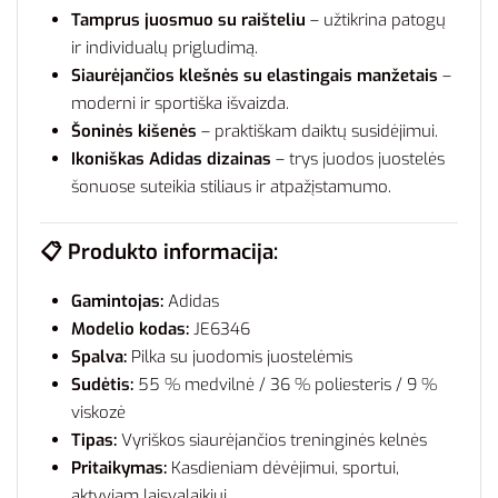
Tamprus juosmuo su raišteliu
– užtikrina patogų
ir individualų prigludimą.
Siaurėjančios klešnės su elastingais manžetais
–
moderni ir sportiška išvaizda.
Šoninės kišenės
– praktiškam daiktų susidėjimui.
Ikoniškas Adidas dizainas
– trys juodos juostelės
šonuose suteikia stiliaus ir atpažįstamumo.
📋
Produkto informacija:
Gamintojas:
Adidas
Modelio kodas:
JE6346
Spalva:
Pilka su juodomis juostelėmis
Sudėtis:
55 % medvilnė / 36 % poliesteris / 9 %
viskozė
Tipas:
Vyriškos siaurėjančios treninginės kelnės
Pritaikymas:
Kasdieniam dėvėjimui, sportui,
aktyviam laisvalaikiui