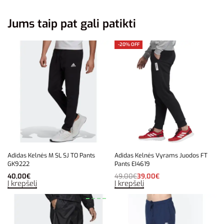
Jums taip pat gali patikti
-20% OFF
Adidas Kelnės M SL SJ TO Pants
Adidas Kelnės Vyrams Juodos FT
GK9222
Pants EI4619
40,00
€
49,00
€
39,00
€
Į krepšelį
Į krepšelį