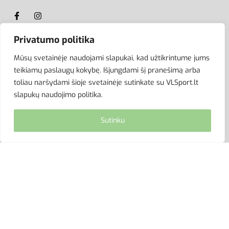
Privatumo politika
ATSISKAITYMAS
Mūsų svetainėje naudojami slapukai, kad užtikrintume jums
teikiamų paslaugų kokybę. Išjungdami šį pranešimą arba
toliau naršydami šioje svetainėje sutinkate su VLSport.lt
slapukų naudojimo politika.
Sutinku
© VLSport. 2026. Visos teisės saugomos.
Kopijuoti, platinti svetainės turinį be autorių sutikimo
griežtai draudžiama.