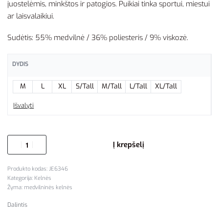
juostelėmis, minkštos ir patogios. Puikiai tinka sportui, miestui
ar laisvalaikiui.
Sudėtis: 55% medvilnė / 36% poliesteris / 9% viskozė.
DYDIS
M
L
XL
S/Tall
M/Tall
L/Tall
XL/Tall
Išvalyti
Į krepšelį
JE6346
Kategorija:
Kelnės
Žyma:
medvilninės kelnės
Dalintis