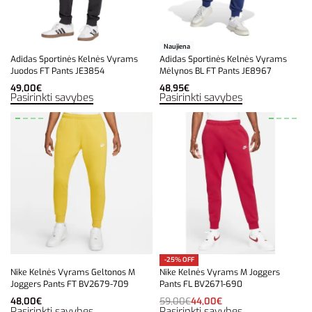
Naujiena
Adidas Sportinės Kelnės Vyrams
Adidas Sportinės Kelnės Vyrams
Juodos FT Pants JE3854
Mėlynos BL FT Pants JE8967
49,00
€
48,95
€
Pasirinkti savybes
Pasirinkti savybes
-25% OFF
Nike Kelnės Vyrams Geltonos M
Nike Kelnės Vyrams M Joggers
Joggers Pants FT BV2679-709
Pants FL BV2671-690
48,00
€
59,00
€
44,00
€
Pasirinkti savybes
Pasirinkti savybes