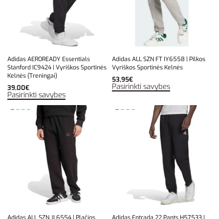
Adidas AEROREADY Essentials
Adidas ALL SZN FT IY6558 | Pilkos
Stanford IC9424 | Vyriškos Sportinės
Vyriškos Sportinės Kelnės
Kelnės (Treningai)
53,95
€
Pasirinkti savybes
39,00
€
Pasirinkti savybes
Adidas ALL SZN JL6554 | Plačios
Adidas Entrada 22 Pants H57533 |