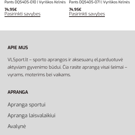
Pants DQ5405-010 | Vyriškos Kelnės
Pants DQ5405-071 | Vyriškos Kelnės
74,95
€
74,95
€
Pasirinkti savybes
Pasirinkti savybes
APIE MUS
VLSport.lt – sporto aprangos ir aksesuarų el.parduotuvė
aktyviam gyvenimo būdui. Čia rasite aprangą visai šeimai –
vyrams, moterims bei vaikams.
APRANGA
Apranga sportui
Apranga laisvalaikiui
Avalynė