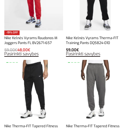
-19% OFF
Nike Kelnės Vyrams Raudonos M
Nike Kelnės Vyrams Therma-FIT
Joggers Pants FL BV2671-657
Training Pants DQ5824-010
59,00
€
48,00
€
59,00
€
Pasirinkti savybes
Pasirinkti savybes
Nike Therma-FIT Tapered Fitness
Nike Therma-FIT Tapered Fitness