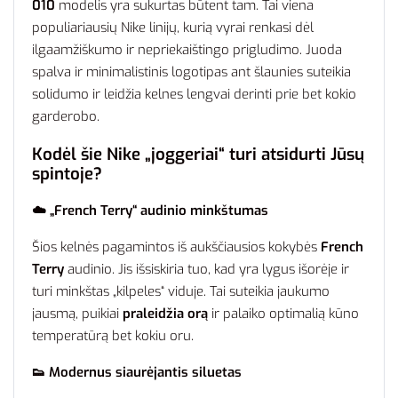
010
modelis yra sukurtas būtent tam. Tai viena
populiariausių Nike linijų, kurią vyrai renkasi dėl
ilgaamžiškumo ir nepriekaištingo prigludimo. Juoda
spalva ir minimalistinis logotipas ant šlaunies suteikia
solidumo ir leidžia kelnes lengvai derinti prie bet kokio
garderobo.
Kodėl šie Nike „joggeriai“ turi atsidurti Jūsų
spintoje?
☁️ „French Terry“ audinio minkštumas
Šios kelnės pagamintos iš aukščiausios kokybės
French
Terry
audinio. Jis išsiskiria tuo, kad yra lygus išorėje ir
turi minkštas „kilpeles“ viduje. Tai suteikia jaukumo
jausmą, puikiai
praleidžia orą
ir palaiko optimalią kūno
temperatūrą bet kokiu oru.
👟 Modernus siaurėjantis siluetas