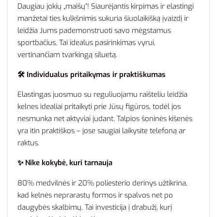
Daugiau jokių „maišų“! Siaurėjantis kirpimas ir elastingi
manžetai ties kulkšnimis sukuria šiuolaikišką įvaizdį ir
leidžia Jums pademonstruoti savo mėgstamus
sportbačius. Tai idealus pasirinkimas vyrui,
vertinančiam tvarkingą siluetą.
🛠️ Individualus pritaikymas ir praktiškumas
Elastingas juosmuo su reguliuojamu raišteliu leidžia
kelnes idealiai pritaikyti prie Jūsų figūros, todėl jos
nesmunka net aktyviai judant. Talpios šoninės kišenės
yra itin praktiškos – jose saugiai laikysite telefoną ar
raktus.
✨ Nike kokybė, kuri tarnauja
80% medvilnės ir 20% poliesterio derinys užtikrina,
kad kelnės neprarastų formos ir spalvos net po
daugybės skalbimų. Tai investicija į drabužį, kurį