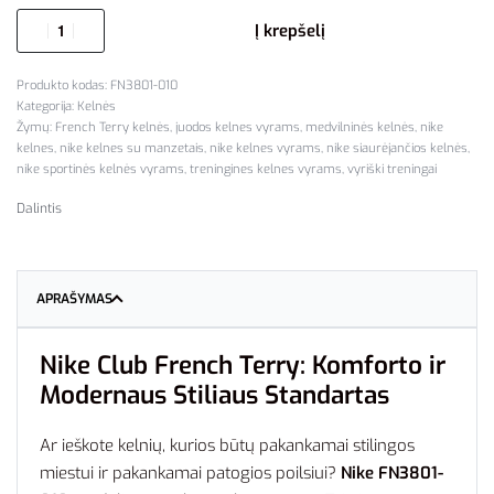
Į krepšelį
FN3801-010
Kategorija:
Kelnės
Žymų:
French Terry kelnės
,
juodos kelnes vyrams
,
medvilninės kelnės
,
nike
kelnes
,
nike kelnes su manzetais
,
nike kelnes vyrams
,
nike siaurėjančios kelnės
,
nike sportinės kelnės vyrams
,
treningines kelnes vyrams
,
vyriški treningai
Dalintis
APRAŠYMAS
Nike Club French Terry: Komforto ir
Modernaus Stiliaus Standartas
Ar ieškote kelnių, kurios būtų pakankamai stilingos
miestui ir pakankamai patogios poilsiui?
Nike FN3801-