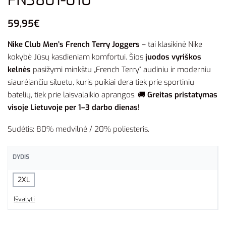
59,95
€
Nike Club Men’s French Terry Joggers
– tai klasikinė Nike
kokybė Jūsų kasdieniam komfortui. Šios
juodos vyriškos
kelnės
pasižymi minkštu „French Terry“ audiniu ir moderniu
siaurėjančiu siluetu, kuris puikiai dera tiek prie sportinių
batelių, tiek prie laisvalaikio aprangos. 🚚
Greitas pristatymas
visoje Lietuvoje per 1–3 darbo dienas!
Sudėtis: 80% medvilnė / 20% poliesteris.
DYDIS
2XL
Išvalyti