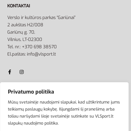
KONTAKTAI
Verslo ir kultūros parkas “Gariūnai”
2 aukštas H2/008
Gariūnų g. 70,
Vilnius, LT-02300
Tel. nr.: +370 698 38570
El.paštas: info@vlsport.lt
Privatumo politika
ATSISKAITYMAS
Mūsų svetainėje naudojami slapukai, kad užtikrintume jums
teikiamų paslaugų kokybę. Išjungdami šį pranešimą arba
toliau naršydami šioje svetainėje sutinkate su VLSport.lt
slapukų naudojimo politika.