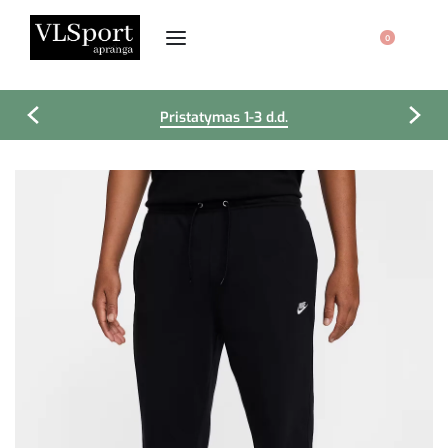
0
Pristatymas 1-3 d.d.