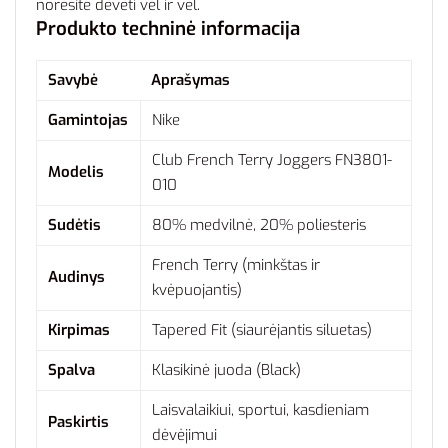
norėsite dėvėti vėl ir vėl.
Produkto techninė informacija
Savybė
Aprašymas
Gamintojas
Nike
Club French Terry Joggers FN3801-
Modelis
010
Sudėtis
80% medvilnė, 20% poliesteris
French Terry (minkštas ir
Audinys
kvėpuojantis)
Kirpimas
Tapered Fit (siaurėjantis siluetas)
Spalva
Klasikinė juoda (Black)
Laisvalaikiui, sportui, kasdieniam
Paskirtis
dėvėjimui