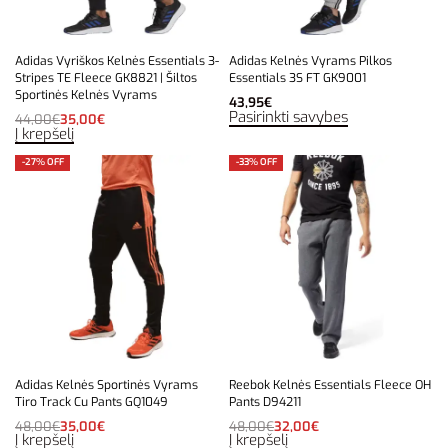
Adidas Vyriškos Kelnės Essentials 3-
Adidas Kelnės Vyrams Pilkos
Stripes TE Fleece GK8821 | Šiltos
Essentials 3S FT GK9001
Sportinės Kelnės Vyrams
43,95
€
Pasirinkti savybes
44,00
€
35,00
€
Į krepšelį
-27% OFF
-33% OFF
Adidas Kelnės Sportinės Vyrams
Reebok Kelnės Essentials Fleece OH
Tiro Track Cu Pants GQ1049
Pants D94211
48,00
€
35,00
€
48,00
€
32,00
€
Į krepšelį
Į krepšelį