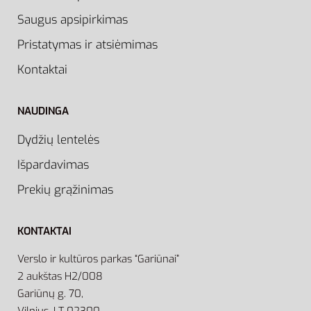
Saugus apsipirkimas
Pristatymas ir atsiėmimas
Kontaktai
NAUDINGA
Dydžių lentelės
Išpardavimas
Prekių grąžinimas
KONTAKTAI
Verslo ir kultūros parkas “Gariūnai”
2 aukštas H2/008
Gariūnų g. 70,
Vilnius, LT-02300