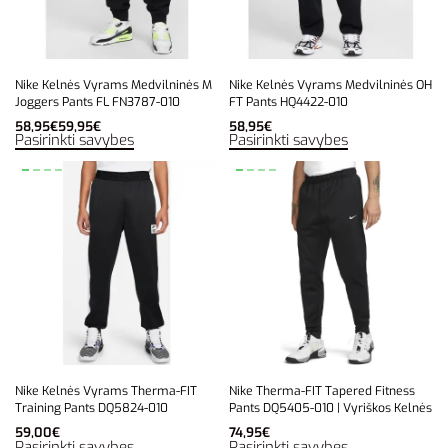
Nike Kelnės Vyrams Medvilninės M
Nike Kelnės Vyrams Medvilninės OH
Joggers Pants FL FN3787-010
FT Pants HQ4422-010
58,95
€
59,95
€
58,95
€
Pasirinkti savybes
Pasirinkti savybes
Nike Kelnės Vyrams Therma-FIT
Nike Therma-FIT Tapered Fitness
Training Pants DQ5824-010
Pants DQ5405-010 | Vyriškos Kelnės
59,00
€
74,95
€
Pasirinkti savybes
Pasirinkti savybes