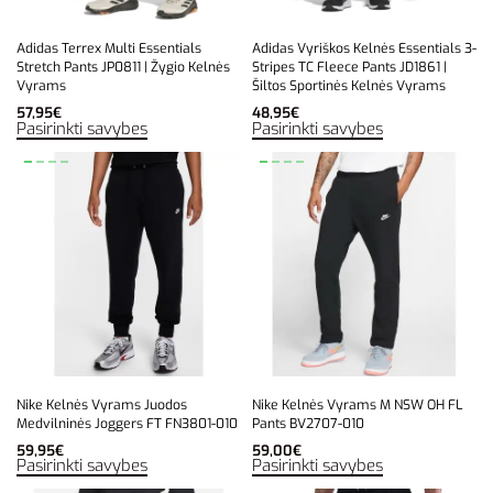
Adidas Terrex Multi Essentials
Adidas Vyriškos Kelnės Essentials 3-
Stretch Pants JP0811 | Žygio Kelnės
Stripes TC Fleece Pants JD1861 |
Vyrams
Šiltos Sportinės Kelnės Vyrams
57,95
€
48,95
€
Pasirinkti savybes
Pasirinkti savybes
Nike Kelnės Vyrams Juodos
Nike Kelnės Vyrams M NSW OH FL
Medvilninės Joggers FT FN3801-010
Pants BV2707-010
59,95
€
59,00
€
Pasirinkti savybes
Pasirinkti savybes