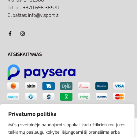
Tel. nr.: +370 698 38570
El.paštas: info@vlsport.lt
ATSISKAITYMAS
Privatumo politika
Mūsų svetainėje naudojami slapukai, kad užtikrintume jums
teikiamų paslaugų kokybę. Išjungdami šį pranešimą arba
© VLSport. 2026. Visos teisės saugomos.