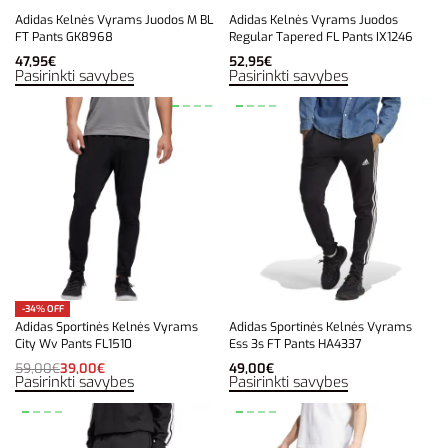
Adidas Kelnės Vyrams Juodos M BL
Adidas Kelnės Vyrams Juodos
FT Pants GK8968
Regular Tapered FL Pants IX1246
47,95
€
52,95
€
Pasirinkti savybes
Pasirinkti savybes
-34% OFF
Adidas Sportinės Kelnės Vyrams
Adidas Sportinės Kelnės Vyrams
City Wv Pants FL1510
Ess 3s FT Pants HA4337
59,00
€
39,00
€
49,00
€
Pasirinkti savybes
Pasirinkti savybes