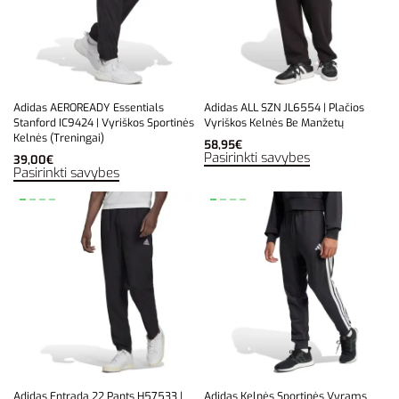
Adidas AEROREADY Essentials
Adidas ALL SZN JL6554 | Plačios
Stanford IC9424 | Vyriškos Sportinės
Vyriškos Kelnės Be Manžetų
Kelnės (Treningai)
58,95
€
Pasirinkti savybes
39,00
€
Pasirinkti savybes
Adidas Entrada 22 Pants H57533 |
Adidas Kelnės Sportinės Vyrams