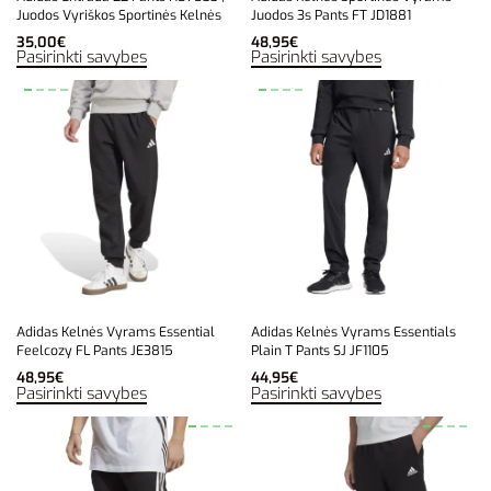
Juodos Vyriškos Sportinės Kelnės
Juodos 3s Pants FT JD1881
35,00
€
48,95
€
Pasirinkti savybes
Pasirinkti savybes
Adidas Kelnės Vyrams Essential
Adidas Kelnės Vyrams Essentials
Feelcozy FL Pants JE3815
Plain T Pants SJ JF1105
48,95
€
44,95
€
Pasirinkti savybes
Pasirinkti savybes