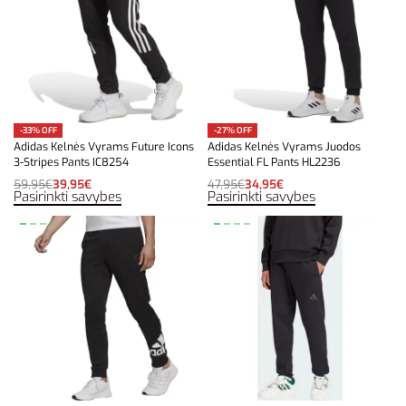
-33% OFF
-27% OFF
Adidas Kelnės Vyrams Future Icons
Adidas Kelnės Vyrams Juodos
3-Stripes Pants IC8254
Essential FL Pants HL2236
59,95
€
39,95
€
47,95
€
34,95
€
Pasirinkti savybes
Pasirinkti savybes