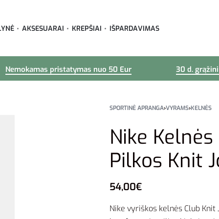
LYNĖ
AKSESUARAI
KREPŠIAI
IŠPARDAVIMAS
Nemokamas pristatymas nuo 50 Eur
30 d. grąžin
SPORTINĖ APRANGA
›
VYRAMS
›
KELNĖS
Nike Kelnės
Pilkos Knit
54,00
€
Nike vyriškos kelnės Club Knit