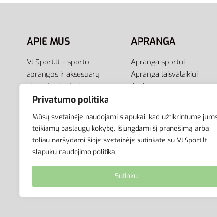
Pasirinkti savybes
Pasirink
APIE MUS
APRANGA
VLSport.lt – sporto
Apranga sportui
aprangos ir aksesuarų
Apranga laisvalaikiui
el.parduotuvė aktyviam
Avalynė
gyvenimo būdui. Čia rasite
Aksesuarai
Privatumo politika
aprangą visai šeimai –
Krepšiai
Mūsų svetainėje naudojami slapukai, kad užtikrintume jum
vyrams, moterims bei
teikiamų paslaugų kokybę. Išjungdami šį pranešimą arba
vaikams.
toliau naršydami šioje svetainėje sutinkate su VLSport.lt
slapukų naudojimo politika.
Sutinku