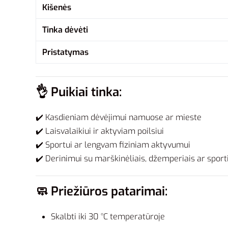
Kišenės
Tinka dėvėti
Pristatymas
👌
Puikiai tinka:
✔️ Kasdieniam dėvėjimui namuose ar mieste
✔️ Laisvalaikiui ir aktyviam poilsiui
✔️ Sportui ar lengvam fiziniam aktyvumui
✔️ Derinimui su marškinėliais, džemperiais ar sporti
🧼
Priežiūros patarimai:
Skalbti iki 30 °C temperatūroje