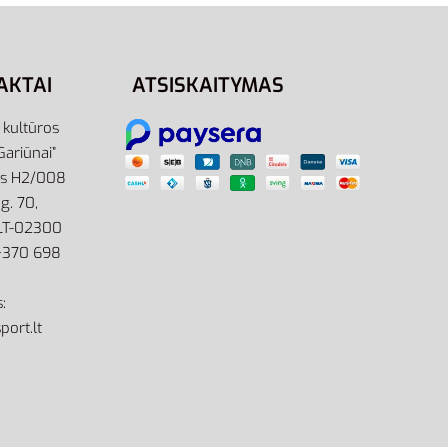
Pasirinkti savybes
AKTAI
ATSISKAITYMAS
r kultūros
Gariūnai”
as H2/008
g. 70,
 LT-02300
: +370 698
:
port.lt