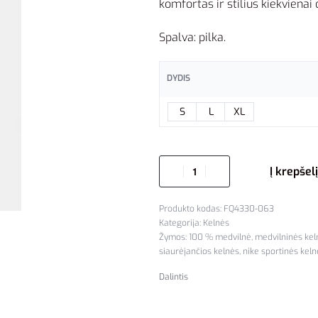
komfortas ir stilius kiekvienai d
Spalva: pilka.
DYDIS
S
L
XL
Į krepšelį
FQ4330-063
Kategorija:
Kelnės
Žymos:
100 % medvilnė
,
medvilninės kel
siaurėjančios kelnės
,
nike sportinės kel
Dalintis