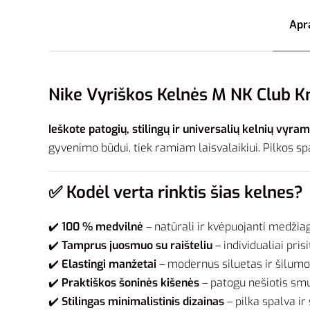
Apr
Nike Vyriškos Kelnės M NK Club Kn
Ieškote patogių, stilingų ir universalių kelnių vyra
gyvenimo būdui, tiek ramiam laisvalaikiui. Pilkos s
✅
Kodėl verta rinktis šias kelnes?
✔️
100 % medvilnė
– natūrali ir kvėpuojanti medžiag
✔️
Tamprus juosmuo su raišteliu
– individualiai pris
✔️
Elastingi manžetai
– modernus siluetas ir šilumo
✔️
Praktiškos šoninės kišenės
– patogu nešiotis smu
✔️
Stilingas minimalistinis dizainas
– pilka spalva ir