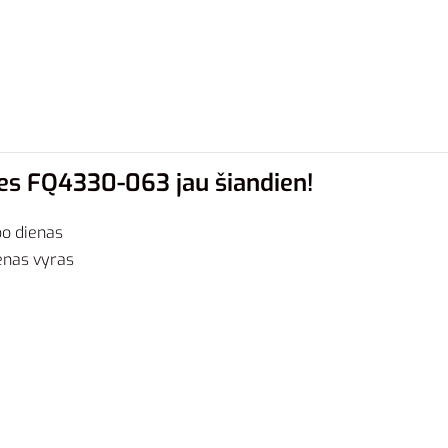
nes FQ4330-063 jau šiandien!
bo dienas
ienas vyras