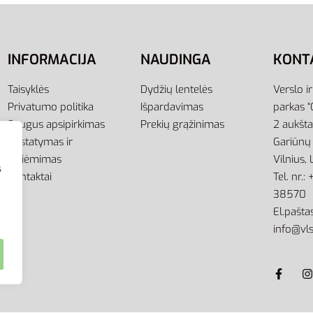
ti savybes
Pasirinkti savybes
INFORMACIJA
NAUDINGA
KONT
Taisyklės
Dydžių lentelės
Verslo i
Privatumo politika
Išpardavimas
parkas “
Saugus apsipirkimas
Prekių grąžinimas
2 aukšt
Pristatymas ir
Gariūnų 
atsiėmimas
Vilnius,
s
Kontaktai
Tel. nr.
38570
El.paštas
info@vls