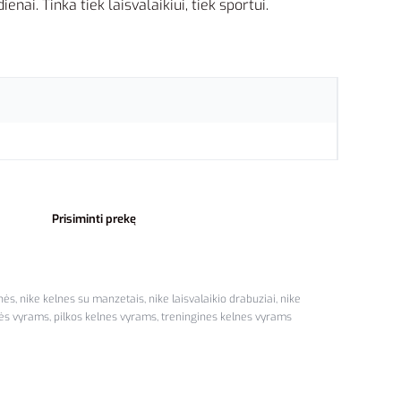
ienai. Tinka tiek laisvalaikiui, tiek sportui.
Prisiminti prekę
nės
,
nike kelnes su manzetais
,
nike laisvalaikio drabuziai
,
nike
nės vyrams
,
pilkos kelnes vyrams
,
treningines kelnes vyrams