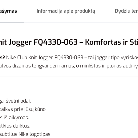
ašymas
Informacija apie produktą
Dydžių le
it Jogger FQ4330-063 – Komfortas ir Stil
ms?
Nike Club Knit Jogger FQ4330-063 – tai jogger tipo vyriškos
palvos dizainas lengvai derinamas, o minkštas ir plonas audiny
a, švelni odai.
itaikys prie jūsų kūno.
s išlaikymas.
lkius daiktus.
 subtilus Nike logotipas.