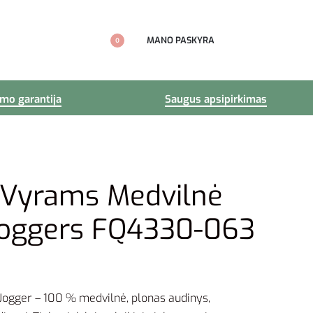
MANO PASKYRA
0
imo garantija
Saugus apsipirkimas
 Vyrams Medvilnė
 Joggers FQ4330-063
 Jogger – 100 % medvilnė, plonas audinys,