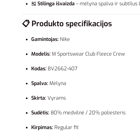
🎽
Stilinga išvaizda
– mėlyna spalva ir subtilus l
📋
Produkto specifikacijos
Gamintojas:
Nike
Modelis:
M Sportswear Club Fleece Crew
Kodas:
BV2662-407
Spalva:
Mėlyna
Skirta:
Vyrams
Sudėtis:
80% medvilnė / 20% poliesteris
Kirpimas:
Regular fit