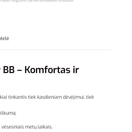
riškas megztinis
,
vyriski laisvalaikio drabuziai
ntelė
BB – Komfortas ir
ikiai tinkantis tiek kasdieniam dėvėjimui, tiek
žiškumą.
 vėsesniais metų laikais.