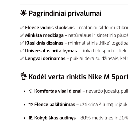
🌟
Pagrindiniai privalumai
✅
Fleece vidinis sluoksnis
– maloniai šildo ir užtik
✅
Minkšta medžiaga
– natūralaus ir sintetinio plu
✅
Klasikinis dizainas
– minimalistinis „Nike“ logotipa
✅
Universalus pritaikymas
– tinka tiek sportui, tie
✅
Lengvai derinamas
– puikiai dera su džinsais, ke
👌
Kodėl verta rinktis Nike M Spo
💪
Komfortas visai dienai
– nevaržo judesių, pui
🩵
Fleece pašiltinimas
– užtikrina šilumą ir jau
🧵
Kokybiškas audinys
– 80% medvilnės ir 20% 