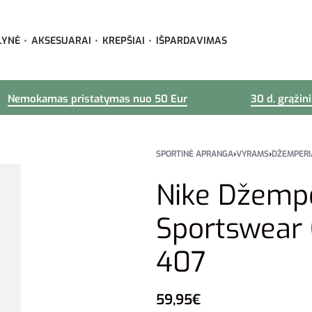
LYNĖ
AKSESUARAI
KREPŠIAI
IŠPARDAVIMAS
Nemokamas pristatymas nuo 50 Eur
30 d. grąžin
SPORTINĖ APRANGA
›
VYRAMS
›
DŽEMPERI
Nike Džemp
Sportswear
407
59,95
€