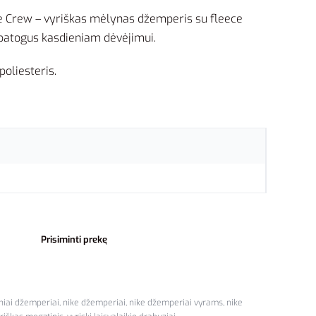
e Crew – vyriškas mėlynas džemperis su fleece
r patogus kasdieniam dėvėjimui.
oliesteris.
Prisiminti prekę
niai džemperiai
,
nike džemperiai
,
nike džemperiai vyrams
,
nike