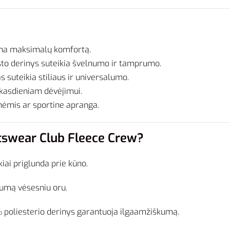
rina maksimalų komfortą.
ošto derinys suteikia švelnumo ir tamprumo.
s suteikia stiliaus ir universalumo.
k kasdieniam dėvėjimui.
lnėmis ar sportine apranga.
rtswear Club Fleece Crew?
kiai priglunda prie kūno.
kumą vėsesniu oru.
poliesterio derinys garantuoja ilgaamžiškumą.