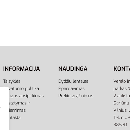
S
L
Džemperis Essentials 3s
Adidas Džemperis Vyram
47367
Entrada 22 Sweatshirt To
H57478
,00
€
-26% OFF
į
39,00
€
Pasirinkti savybes
INFORMACIJA
NAUDINGA
KONT
Taisyklės
Dydžių lentelės
Verslo i
Privatumo politika
Išpardavimas
parkas “
Saugus apsipirkimas
Prekių grąžinimas
2 aukšt
Pristatymas ir
Gariūnų 
s
atsiėmimas
Vilnius,
Kontaktai
Tel. nr.
38570