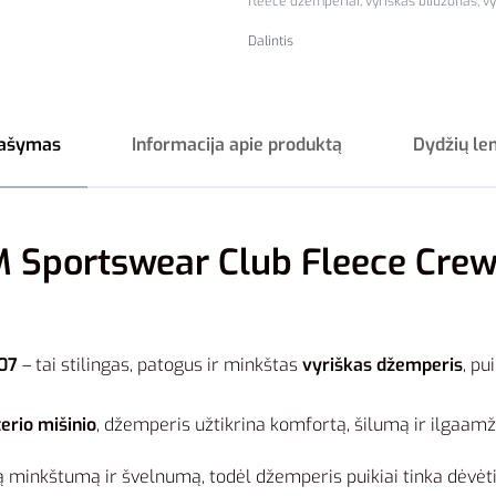
fleece džemperiai
,
vyriškas bliuzonas
,
vy
Dalintis
ašymas
Informacija apie produktą
Dydžių le
 Sportswear Club Fleece Crew 
07
– tai stilingas, patogus ir minkštas
vyriškas džemperis
, pu
erio mišinio
, džemperis užtikrina komfortą, šilumą ir ilgaam
ą minkštumą ir švelnumą, todėl džemperis puikiai tinka dėvėti