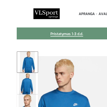
APRANGA
AVA
Pristatymas 1-3 d.d.