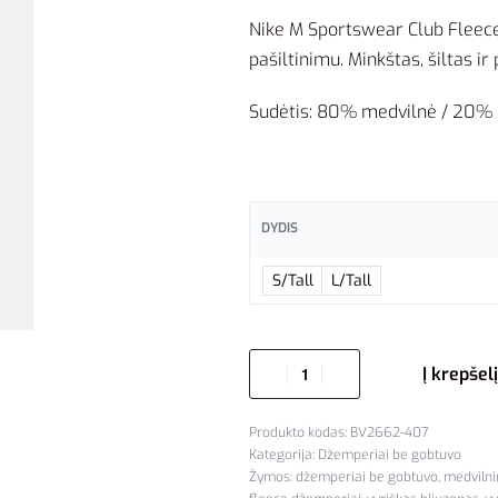
Nike M Sportswear Club Fleec
pašiltinimu. Minkštas, šiltas i
Sudėtis: 80% medvilnė / 20% p
DYDIS
S/Tall
L/Tall
Į krepšelį
BV2662-407
Kategorija:
Džemperiai be gobtuvo
Žymos:
džemperiai be gobtuvo
,
medvilni