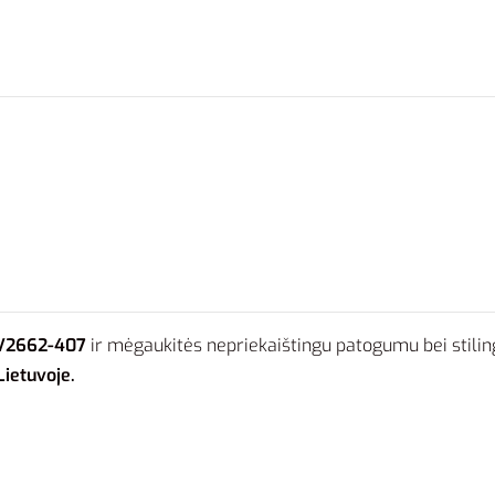
BV2662-407
ir mėgaukitės nepriekaištingu patogumu bei stiling
Lietuvoje.