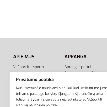
S
S
Nike Džemperis Dri-Fit Training
Adidas 
Jacket CU4953-010
Jaket B
60,00
€
45,00
€
53,00
€
39
-25% OFF
Į krepšelį
Į krepšel
APIE MUS
APRANGA
VLSport.lt – sporto
Apranga sportui
aprangos ir aksesuarų
Apranga laisvalaikiui
el.parduotuvė aktyviam
Avalynė
Privatumo politika
gyvenimo būdui. Čia rasite
Aksesuarai
Mūsų svetainėje naudojami slapukai, kad užtikrintume jum
aprangą visai šeimai –
Krepšiai
teikiamų paslaugų kokybę. Išjungdami šį pranešimą arba
vyrams, moterims bei
toliau naršydami šioje svetainėje sutinkate su VLSport.lt
vaikams.
slapukų naudojimo politika.