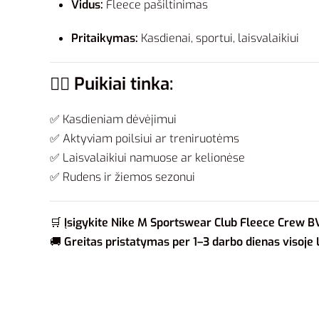
Vidus:
Fleece pašiltinimas
Pritaikymas:
Kasdienai, sportui, laisvalaikiui
🧍‍♂️
Puikiai tinka:
✅ Kasdieniam dėvėjimui
✅ Aktyviam poilsiui ar treniruotėms
✅ Laisvalaikiui namuose ar kelionėse
✅ Rudens ir žiemos sezonui
🛒
Įsigykite Nike M Sportswear Club Fleece Crew 
🚚
Greitas pristatymas per 1–3 darbo dienas visoje 