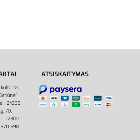
S
M
s
Adidas Džemperis Vyrams Pilkas
p
Feelcozy Sweatshirt H12221
43,95
€
Pasirinkti savybes
AKTAI
ATSISKAITYMAS
r kultūros
Gariūnai”
as H2/008
g. 70,
 LT-02300
: +370 698