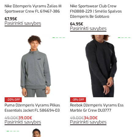
Nike Džemperis Vyrams Žalias M
Nike Sportswear Club Crew
Sportswear Crew FL 611467-386
FN3888-229 | Smėlio Spalvos
Džemperis Be Gobtuvo
67,95
€
Pasirinkti savybes
64,95
€
Pasirinkti savybes
-20% OFF
-31% OFF
Puma Džemperis Vyrams Pilkas
Reebok Džemperis Vyrams Ess
Essentials Jacket FL 586694-03
Marble Gr Crew DU3777
49,00
€
39,00
€
49,00
€
34,00
€
Pasirinkti savybes
Pasirinkti savybes