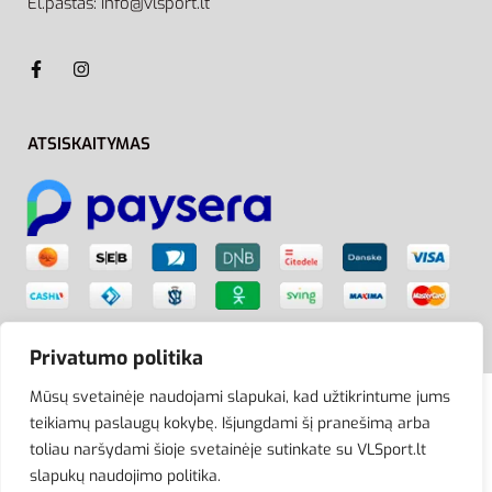
El.paštas: info@vlsport.lt
ATSISKAITYMAS
Privatumo politika
Mūsų svetainėje naudojami slapukai, kad užtikrintume jums
teikiamų paslaugų kokybę. Išjungdami šį pranešimą arba
© VLSport. 2026. Visos teisės saugomos.
toliau naršydami šioje svetainėje sutinkate su VLSport.lt
Kopijuoti, platinti svetainės turinį be autorių sutikimo
slapukų naudojimo politika.
griežtai draudžiama.