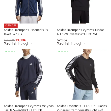
-26% OFF
Adidas Džemperis Essentials 3s
Adidas Džemperis Vyrams Juodas
Jaket B47367
ALL SZN Sweatshirt FT IX1261
53,00
€
39,00
€
52,95
€
Pasirinkti savybes
Pasirinkti savybes
Adidas Džemperis Vyrams Mėlynas
Adidas Essentials FT IC9317 | Juodas
Ess 3s Sweatshirt FT IC9318
Vyriškas Džemperis (Be Gobtuvo)