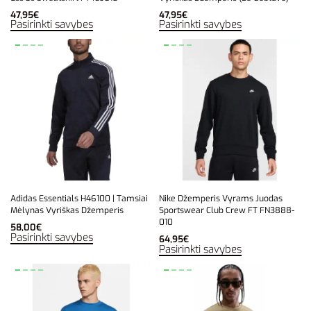
47,95
€
47,95
€
Pasirinkti savybes
Pasirinkti savybes
Adidas Essentials H46100 | Tamsiai
Nike Džemperis Vyrams Juodas
Mėlynas Vyriškas Džemperis
Sportswear Club Crew FT FN3888-
010
58,00
€
Pasirinkti savybes
64,95
€
Pasirinkti savybes