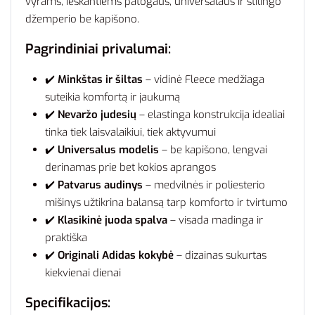
vyrams, ieškantiems patogaus, universalaus ir stilingo
džemperio be kapišono.
Pagrindiniai privalumai:
✔️
Minkštas ir šiltas
– vidinė Fleece medžiaga
suteikia komfortą ir jaukumą
✔️
Nevaržo judesių
– elastinga konstrukcija idealiai
tinka tiek laisvalaikiui, tiek aktyvumui
✔️
Universalus modelis
– be kapišono, lengvai
derinamas prie bet kokios aprangos
✔️
Patvarus audinys
– medvilnės ir poliesterio
mišinys užtikrina balansą tarp komforto ir tvirtumo
✔️
Klasikinė juoda spalva
– visada madinga ir
praktiška
✔️
Originali Adidas kokybė
– dizainas sukurtas
kiekvienai dienai
Specifikacijos: