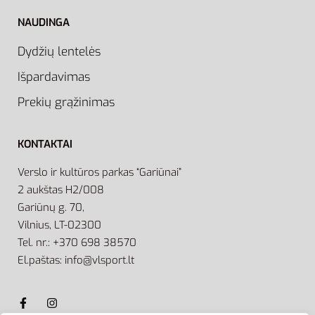
NAUDINGA
Dydžių lentelės
Išpardavimas
Prekių grąžinimas
KONTAKTAI
Verslo ir kultūros parkas “Gariūnai”
2 aukštas H2/008
Gariūnų g. 70,
Vilnius, LT-02300
Tel. nr.: +370 698 38570
El.paštas: info@vlsport.lt