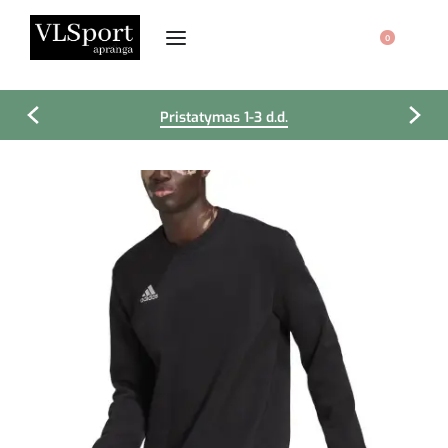
0
Pristatymas 1-3 d.d.