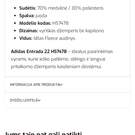
Sudėtis:
70% medvilnė / 30% poliesteris
Spalva:
juoda
Modelio kodas:
H57478
Dizainas:
vyriškas džemperis be kapišono
Vidus:
šiltas Fleece audinys
Adidas Entrada 22 H57478
– idealus pasirinkimas
vyrams, kurie ieško patikimo, stilingo ir lengvai
pritaikomo džemperio kasdieniam dėvėjimui.
INFORMACIJA APIE PRODUKTĄ
DYDŽIŲ LENTELĖ
Jums taip pat gali patikti