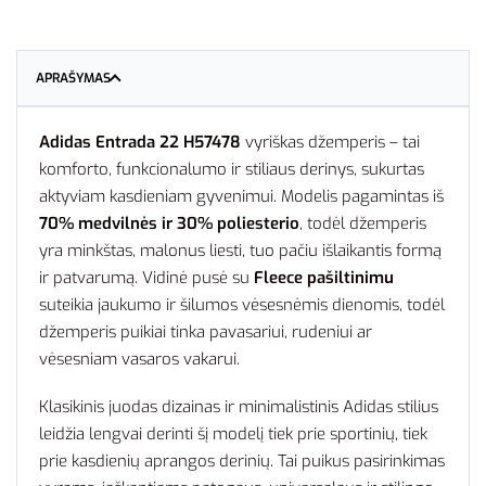
APRAŠYMAS
Adidas Entrada 22 H57478
vyriškas džemperis – tai
komforto, funkcionalumo ir stiliaus derinys, sukurtas
aktyviam kasdieniam gyvenimui. Modelis pagamintas iš
70% medvilnės ir 30% poliesterio
, todėl džemperis
yra minkštas, malonus liesti, tuo pačiu išlaikantis formą
ir patvarumą. Vidinė pusė su
Fleece pašiltinimu
suteikia jaukumo ir šilumos vėsesnėmis dienomis, todėl
džemperis puikiai tinka pavasariui, rudeniui ar
vėsesniam vasaros vakarui.
Klasikinis juodas dizainas ir minimalistinis Adidas stilius
leidžia lengvai derinti šį modelį tiek prie sportinių, tiek
prie kasdienių aprangos derinių. Tai puikus pasirinkimas