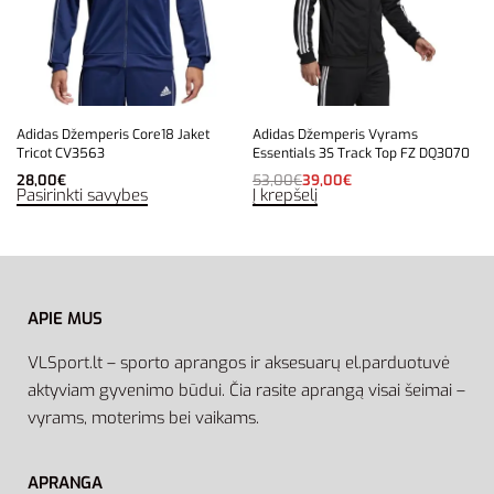
Adidas Džemperis Core18 Jaket
Adidas Džemperis Vyrams
Tricot CV3563
Essentials 3S Track Top FZ DQ3070
28,00
€
53,00
€
39,00
€
Pasirinkti savybes
Į krepšelį
APIE MUS
VLSport.lt – sporto aprangos ir aksesuarų el.parduotuvė
aktyviam gyvenimo būdui. Čia rasite aprangą visai šeimai –
vyrams, moterims bei vaikams.
APRANGA