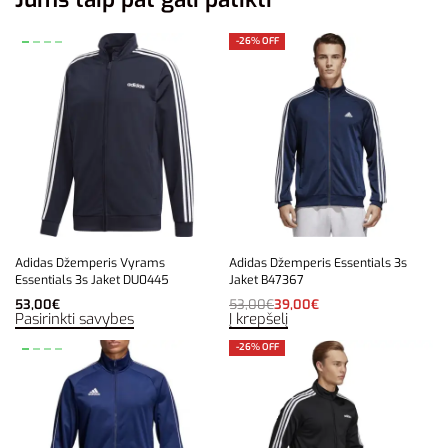
-26% OFF
Adidas Džemperis Vyrams
Adidas Džemperis Essentials 3s
Essentials 3s Jaket DU0445
Jaket B47367
53,00
€
53,00
€
39,00
€
Pasirinkti savybes
Į krepšelį
-26% OFF