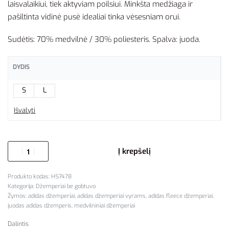
laisvalaikiui, tiek aktyviam poilsiui. Minkšta medžiaga ir
pašiltinta vidinė pusė idealiai tinka vėsesniam orui.
Sudėtis: 70% medvilnė / 30% poliesteris. Spalva: juoda.
DYDIS
S
L
Išvalyti
Į krepšelį
H57478
Kategorija:
Džemperiai be gobtuvo
Žymos:
adidas džemperiai
,
adidas džemperiai vyrams
,
adidas fleece džemperiai
,
juodas adidas džemperis
,
medvilniniai džemperiai
Dalintis