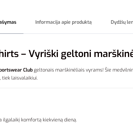
ašymas
Informacija apie produktą
Dydžių le
rts – Vyriški geltoni marškinėl
portswear Club
geltonais marškinėliais vyrams! Šie medvilnin
 tiek laisvalaikiui.
a ilgalaikį komfortą kiekvieną dieną.