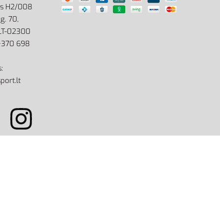
as H2/008
g. 70,
 LT-02300
: +370 698
:
port.lt
site by eworks