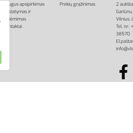
Saugus apsipirkimas
Prekių grąžinimas
2 aukšt
Pristatymas ir
Gariūnų 
atsiėmimas
Vilnius,
s
Kontaktai
Tel. nr.
38570
El.paštas
info@vls
kimo griežtai draudžiama.