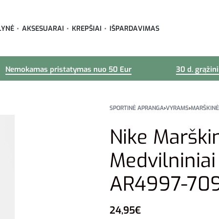
LYNĖ
AKSESUARAI
KREPŠIAI
IŠPARDAVIMAS
Nemokamas pristatymas nuo 50 Eur
30 d. grąžin
SPORTINĖ APRANGA
›
VYRAMS
›
MARŠKINĖ
Nike Marški
Medvilniniai
AR4997-70
24,95
€