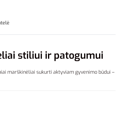
ntelė
iai stiliui ir patogumui
iai marškinėliai sukurti aktyviam gyvenimo būdui –