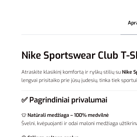
Apr
Nike Sportswear Club T-Shi
Atraskite klasikinį komfortą ir ryškų stilių su
Nike S
lengvai prisitaiko prie jūsų judesių, tinka tiek sportui,
✅
Pagrindiniai privalumai
👕
Natūrali medžiaga – 100% medvilnė
Švelni, kvėpuojanti ir odai maloni medžiaga užtikrin