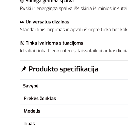
🟡
Stilinga geltona spalva
Ryški ir energinga spalva išsiskiria iš minios ir sute
👟
Universalus dizainas
Standartinis kirpimas ir apvali iškirptė tinka bet koki
🎽
Tinka įvairioms situacijoms
Idealiai tinka treniruotėms, laisvalaikiui ar kasdien
📌
Produkto specifikacija
Savybė
Prekės ženklas
Modelis
Tipas