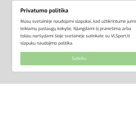
el.parduotuvė aktyviam
Avalynė
Privatumo politika
gyvenimo būdui. Čia rasite
Aksesuarai
aprangą visai šeimai –
Krepšiai
Mūsų svetainėje naudojami slapukai, kad užtikrintume jum
vyrams, moterims bei
teikiamų paslaugų kokybę. Išjungdami šį pranešimą arba
vaikams.
toliau naršydami šioje svetainėje sutinkate su VLSport.lt
slapukų naudojimo politika.
Sutinku
© VLSport. 2026. Visos teisės saugomos.
Kopijuoti, platinti svetainės turinį be autorių suti