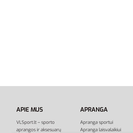
XS
S
M
L
Adidas M
Adidas Marškinėliai Freelift Sport
Basics 
T-Shirts FL4628
25,00
€
18
23,00
€
Į krepšel
Pasirinkti savybes
APIE MUS
APRANGA
VLSport.lt – sporto
Apranga sportui
aprangos ir aksesuarų
Apranga laisvalaikiui