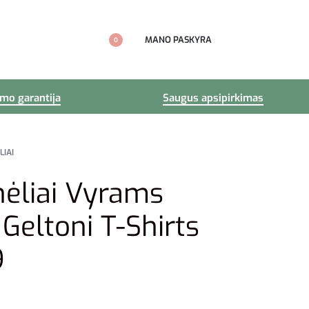
MANO PASKYRA
0
imo garantija
Saugus apsipirkimas
LIAI
nėliai Vyrams
 Geltoni T-Shirts
9