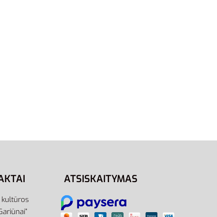
XS
tials
Adidas Marškinėliai Response
Singled M S14711
24,00
€
15,00
€
-38% OFF
Į krepšelį
AKTAI
ATSISKAITYMAS
r kultūros
Gariūnai”