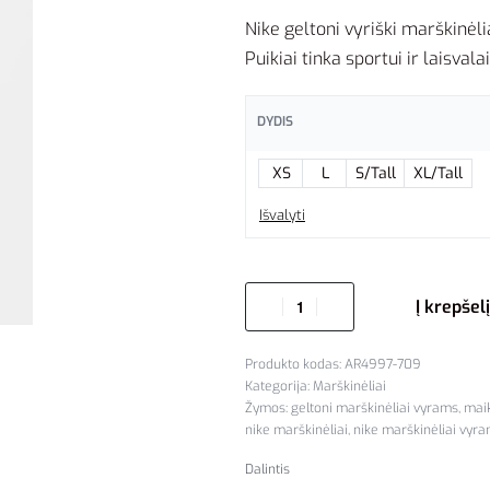
Nike geltoni vyriški marškinėl
Puikiai tinka sportui ir laisvalai
DYDIS
XS
L
S/Tall
XL/Tall
Išvalyti
Į krepšelį
AR4997-709
Kategorija:
Marškinėliai
Žymos:
geltoni marškinėliai vyrams
,
mai
nike marškinėliai
,
nike marškinėliai vyr
Dalintis