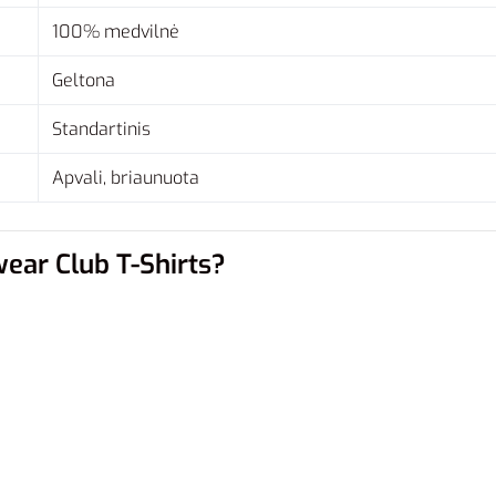
100% medvilnė
Geltona
Standartinis
Apvali, briaunuota
wear Club T-Shirts?