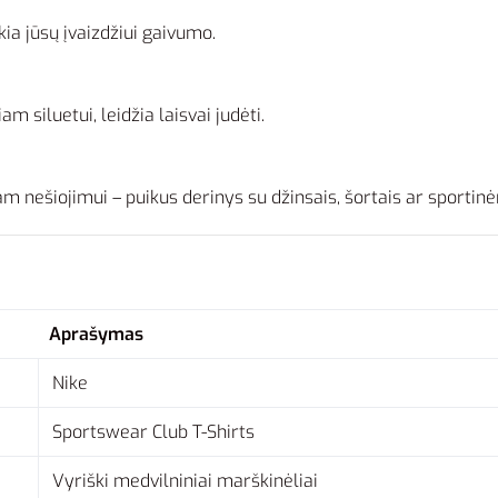
ikia jūsų įvaizdžiui gaivumo.
am siluetui, leidžia laisvai judėti.
iam nešiojimui – puikus derinys su džinsais, šortais ar sportin
Aprašymas
Nike
Sportswear Club T-Shirts
Vyriški medvilniniai marškinėliai