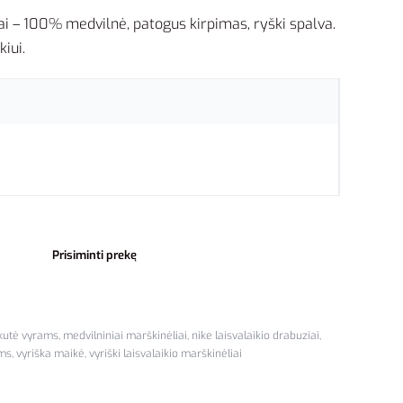
iai – 100% medvilnė, patogus kirpimas, ryški spalva.
kiui.
Prisiminti prekę
kutė vyrams
,
medvilniniai marškinėliai
,
nike laisvalaikio drabuziai
,
ams
,
vyriška maikė
,
vyriški laisvalaikio marškinėliai