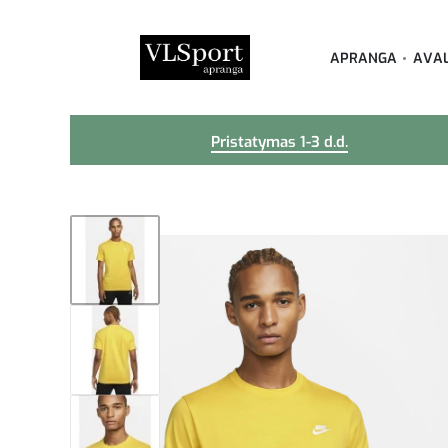
APRANGA
AVA
Pristatymas 1-3 d.d.