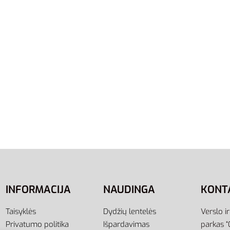
S
arškinėliai Brilliant
Adidas Marškinėliai Essen
T-Shirts EI5590
Polo T-Shirt AK1758
,00
€
29,00
€
19,00
€
-28% OFF
-34% OFF
į
Į krepšelį
INFORMACIJA
NAUDINGA
KONT
Taisyklės
Dydžių lentelės
Verslo i
Privatumo politika
Išpardavimas
parkas “