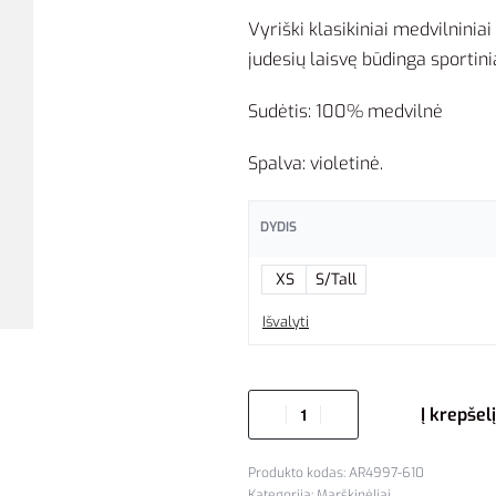
Vyriški klasikiniai medvilninia
judesių laisvę būdinga sportini
Sudėtis: 100% medvilnė
Spalva: violetinė.
DYDIS
XS
S/Tall
Išvalyti
Į krepšelį
AR4997-610
Kategorija:
Marškinėliai