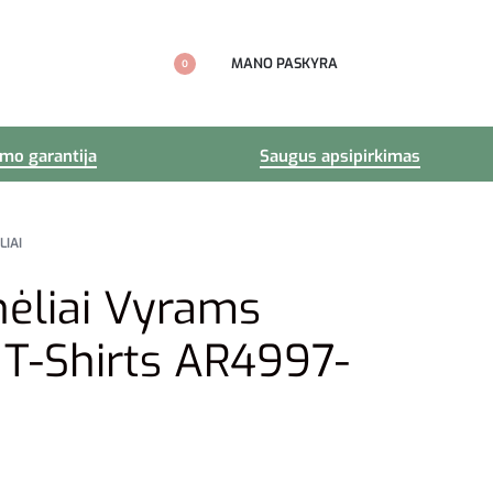
MANO PASKYRA
0
imo garantija
Saugus apsipirkimas
LIAI
nėliai Vyrams
i T-Shirts AR4997-