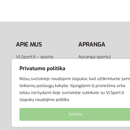
Pilki Vyriški Marškinėliai
Shirts 
23,95
€
28,00
€
22
Pasirinkti savybes
Pasirink
APIE MUS
APRANGA
VLSport.lt – sporto
Apranga sportui
aprangos ir aksesuarų
Apranga laisvalaikiui
Privatumo politika
el.parduotuvė aktyviam
Avalynė
gyvenimo būdui. Čia rasite
Aksesuarai
Mūsų svetainėje naudojami slapukai, kad užtikrintume jum
aprangą visai šeimai –
Krepšiai
teikiamų paslaugų kokybę. Išjungdami šį pranešimą arba
toliau naršydami šioje svetainėje sutinkate su VLSport.lt
vyrams, moterims bei
slapukų naudojimo politika.
vaikams.
Sutinku