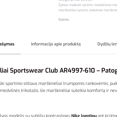
Žymos:
maikutė vyrams
,
medvilniniai ma
marškinėliai vyrams
,
violetiniai marškin
Dalintis
ašymas
Informacija apie produktą
Dydžių le
liai Sportswear Club AR4997-610 – Patogu
iški sportinio stiliaus marškinėliai trumpomis rankovėmis, puik
medvilnės trikotažo, šie marškinėliai suteikia komfortą ir nev
alvos modelis su subtiliu kontrastingu
Nike logotipu
ant krūtin