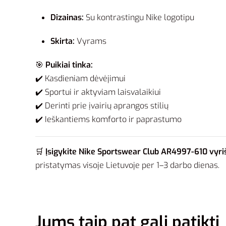
Dizainas:
Su kontrastingu Nike logotipu
Skirta:
Vyrams
🎯
Puikiai tinka:
✔️ Kasdieniam dėvėjimui
✔️ Sportui ir aktyviam laisvalaikiui
✔️ Derinti prie įvairių aprangos stilių
✔️ Ieškantiems komforto ir paprastumo
🛒
Įsigykite Nike Sportswear Club AR4997-610 vyri
pristatymas visoje Lietuvoje per 1–3 darbo dienas.
Jums taip pat gali patikti