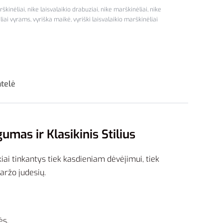
rškinėliai
,
nike laisvalaikio drabuziai
,
nike marškinėliai
,
nike
ėliai vyrams
,
vyriška maikė
,
vyriški laisvalaikio marškinėliai
ntelė
mas ir Klasikinis Stilius
iai tinkantys tiek kasdieniam dėvėjimui, tiek
aržo judesių.
ės.