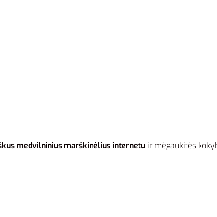
škus medvilninius marškinėlius internetu
ir mėgaukitės kokyb