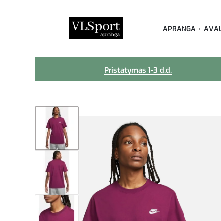
APRANGA
AVA
Pristatymas 1-3 d.d.