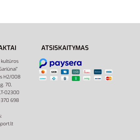
Sportiniai M HT El Tee GM3861
27,00
€
Į krepšelį
AKTAI
ATSISKAITYMAS
r kultūros
Gariūnai”
as H2/008
g. 70,
 LT-02300
: +370 698
:
port.lt