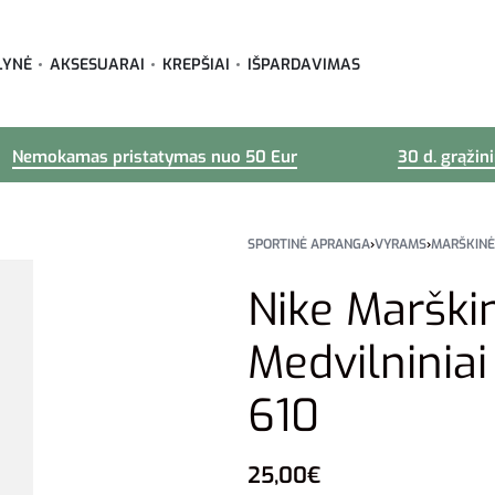
LYNĖ
AKSESUARAI
KREPŠIAI
IŠPARDAVIMAS
Nemokamas pristatymas nuo 50 Eur
30 d. grąžin
SPORTINĖ APRANGA
›
VYRAMS
›
MARŠKINĖ
Nike Marški
Medvilninia
610
25,00
€