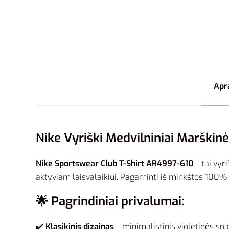
Apr
Nike Vyriški Medvilniniai Marškinė
Nike Sportswear Club T-Shirt AR4997-610
– tai vyr
aktyviam laisvalaikiui. Pagaminti iš minkštos 100% 
🌟 Pagrindiniai privalumai:
✔️
Klasikinis dizainas
– minimalistinis violetinės sp