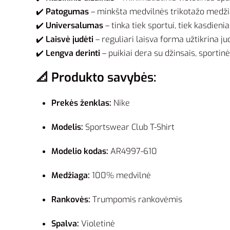
✔️
Patogumas
– minkšta medvilnės trikotažo medžiag
✔️
Universalumas
– tinka tiek sportui, tiek kasdie
✔️
Laisvė judėti
– reguliari laisva forma užtikrina 
✔️
Lengva derinti
– puikiai dera su džinsais, sportin
📐 Produkto savybės:
Prekės ženklas:
Nike
Modelis:
Sportswear Club T-Shirt
Modelio kodas:
AR4997-610
Medžiaga:
100% medvilnė
Rankovės:
Trumpomis rankovėmis
Spalva:
Violetinė