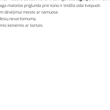
a maloniai priglunda prie kūno ir leidžia odai kvėpuoti.
niam dėvėjimui mieste ar namuose.
judesių nevaržomumą.
ėmis kelnėmis ar šortais.