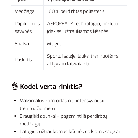
Medžiaga
100% perdirbtas poliesteris
Papildomos
AEROREADY technologija, tinklelio
savybės
įdėklas, užtraukiamos kišenės
Spalva
Mėlyna
Sportui salėje, lauke, treniruotėms,
Paskirtis
aktyviam laisvalaikiui
👌
Kodėl verta rinktis?
Maksimalus komfortas net intensyviausių
treniruočių metu.
Draugiški aplinkai – pagaminti iš perdirbtų
medžiagų.
Patogios užtraukiamos kišenės daiktams saugiai