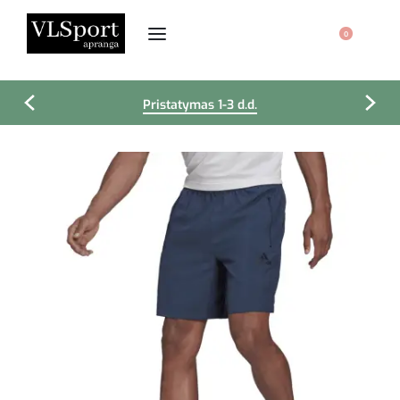
0
Pristatymas 1-3 d.d.