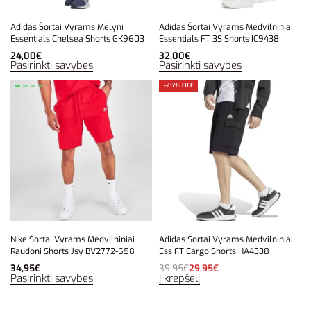
Adidas Šortai Vyrams Mėlyni
Adidas Šortai Vyrams Medvilniniai
Essentials Chelsea Shorts GK9603
Essentials FT 3S Shorts IC9438
24,00
€
32,00
€
Pasirinkti savybes
Pasirinkti savybes
-25% OFF
Nike Šortai Vyrams Medvilniniai
Adidas Šortai Vyrams Medvilniniai
Raudoni Shorts Jsy BV2772-658
Ess FT Cargo Shorts HA4338
34,95
€
39,95
€
29,95
€
Pasirinkti savybes
Į krepšelį