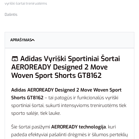
vyriški šortai treniruotėms
Dalintis
APRAŠYMAS
🩳
Adidas Vyriški Sportiniai Šortai
AEROREADY Designed 2 Move
Woven Sport Shorts GT8162
Adidas AEROREADY Designed 2 Move Woven Sport
Shorts GT8162
– tai patogūs ir funkcionalūs vyriški
sportiniai šortai, sukurti intensyvioms treniruotėms tiek
sporto salėje, tiek lauke.
Šie šortai pasižymi
AEROREADY technologija
, kuri
padeda efektyviai pašalinti drėgmės ir šilumos perteklių