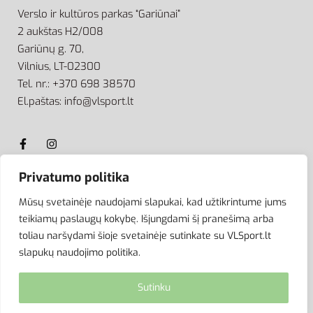
Verslo ir kultūros parkas “Gariūnai”
2 aukštas H2/008
Gariūnų g. 70,
Vilnius, LT-02300
Tel. nr.: +370 698 38570
El.paštas: info@vlsport.lt
Privatumo politika
ATSISKAITYMAS
Mūsų svetainėje naudojami slapukai, kad užtikrintume jums
teikiamų paslaugų kokybę. Išjungdami šį pranešimą arba
toliau naršydami šioje svetainėje sutinkate su VLSport.lt
slapukų naudojimo politika.
Sutinku