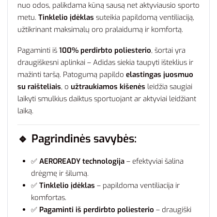
nuo odos, palikdama kūną sausą net aktyviausio sporto
metu.
Tinklelio įdėklas
suteikia papildomą ventiliaciją,
užtikrinant maksimalų oro pralaidumą ir komfortą.
Pagaminti iš
100% perdirbto poliesterio
, šortai yra
draugiškesni aplinkai – Adidas siekia taupyti išteklius ir
mažinti taršą. Patogumą papildo
elastingas juosmuo
su raišteliais
, o
užtraukiamos kišenės
leidžia saugiai
laikyti smulkius daiktus sportuojant ar aktyviai leidžiant
laiką.
🔹
Pagrindinės savybės:
✅
AEROREADY technologija
– efektyviai šalina
drėgmę ir šilumą.
✅
Tinklelio įdėklas
– papildoma ventiliacija ir
komfortas.
✅
Pagaminti iš perdirbto poliesterio
– draugiški