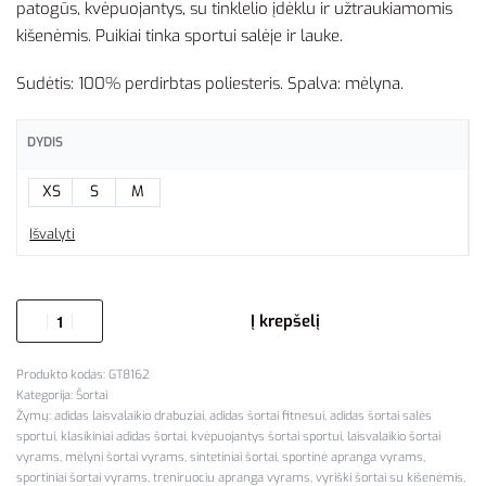
patogūs, kvėpuojantys, su tinklelio įdėklu ir užtraukiamomis
kišenėmis. Puikiai tinka sportui salėje ir lauke.
Sudėtis: 100% perdirbtas poliesteris. Spalva: mėlyna.
DYDIS
XS
S
M
Išvalyti
Į krepšelį
GT8162
Kategorija:
Šortai
Žymų:
adidas laisvalaikio drabuziai
,
adidas šortai fitnesui
,
adidas šortai salės
sportui
,
klasikiniai adidas šortai
,
kvėpuojantys šortai sportui
,
laisvalaikio šortai
vyrams
,
mėlyni šortai vyrams
,
sintetiniai šortai
,
sportinė apranga vyrams
,
sportiniai šortai vyrams
,
treniruociu apranga vyrams
,
vyriški šortai su kišenėmis
,