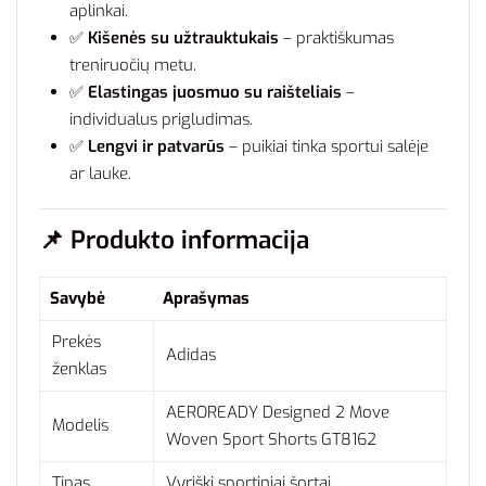
aplinkai.
✅
Kišenės su užtrauktukais
– praktiškumas
treniruočių metu.
✅
Elastingas juosmuo su raišteliais
–
individualus prigludimas.
✅
Lengvi ir patvarūs
– puikiai tinka sportui salėje
ar lauke.
📌
Produkto informacija
Savybė
Aprašymas
Prekės
Adidas
ženklas
AEROREADY Designed 2 Move
Modelis
Woven Sport Shorts GT8162
Tipas
Vyriški sportiniai šortai