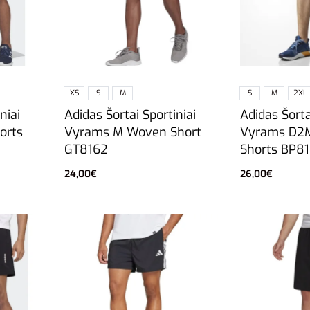
XS
S
M
S
M
2XL
Adidas Šortai Sportiniai
Adidas Šorta
niai
Vyrams M Woven Short
Vyrams D2
orts
GT8162
Shorts BP8
24,00
€
26,00
€
Pasirinkti savybes
Pasirinkti sa