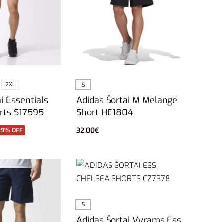
2XL
S
i Essentials
Adidas Šortai M Melange
rts S17595
Short HE1804
32,00
€
29% OFF
vybes
Į krepšelį
S
Adidas Šortai Vyrams Ess