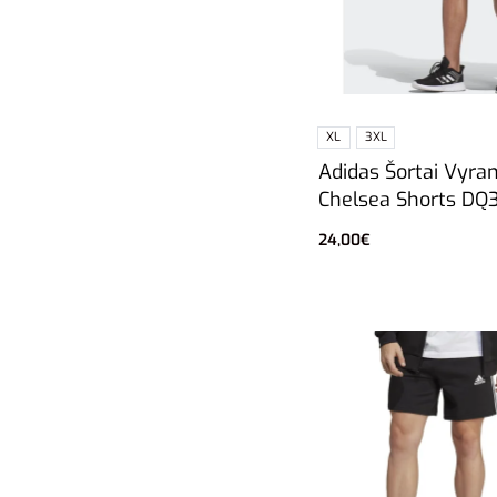
XL
3XL
Adidas Šortai Vyra
Chelsea Shorts DQ
24,00
€
Pasirinkti savybes