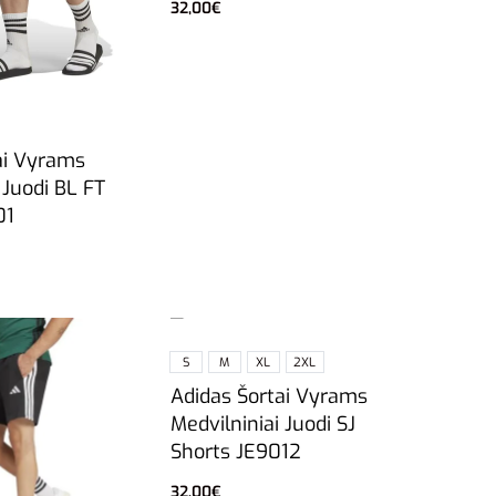
32,00
€
Pasirinkti savybes
ai Vyrams
 Juodi BL FT
01
S
M
XL
2XL
Adidas Šortai Vyrams
Medvilniniai Juodi SJ
Shorts JE9012
32,00
€