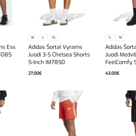
M
L
XL
S
M
ms Ess
Adidas Šortai Vyrams
Adidas Šort
3085
Juodi 3-S Chelsea Shorts
Juodi Medvil
5-Inch IM7850
FeelComfy 
27,00
€
43,00
€
Pasirinkti savybes
Pasirinkti sa