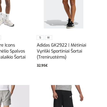
S
M
re Icons
Adidas GK2922 | Mėtiniai
ėlio Spalvos
Vyriški Sportiniai Šortai
alaikio Šortai
(Treniruotėms)
32,95
€
vybes
Pasirinkti savybes