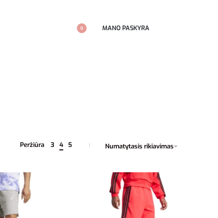
MANO PASKYRA
0
Peržiūra
3
4
5
Numatytasis rikiavimas