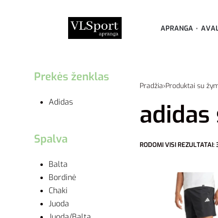
APRANGA
AVA
Prekės ženklas
Pradžia
›
Produktai su žym
Adidas
adidas 
Spalva
RODOMI VISI REZULTATAI: 
Balta
Bordinė
Chaki
Juoda
Juoda/Balta