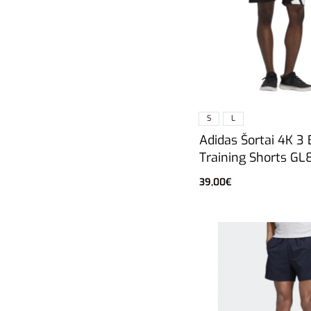
S
L
Adidas Šortai 4K 3
Training Shorts G
39,00
€
Pasirinkti savybes