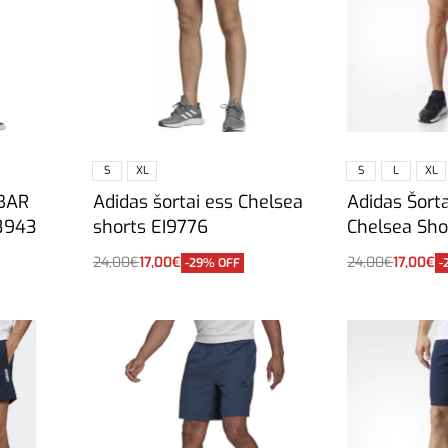
S
XL
S
L
XL
 BAR
Adidas šortai ess Chelsea
Adidas Šorta
L8943
shorts EI9776
Chelsea Sho
24,00
€
17,00
€
24,00
€
17,00
€
-29% OFF
-
Pasirinkti savybes
Pasirinkti sa