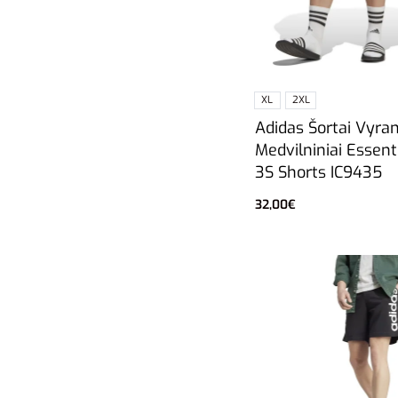
XL
2XL
Adidas Šortai Vyra
Medvilniniai Essent
3S Shorts IC9435
32,00
€
Pasirinkti savybes