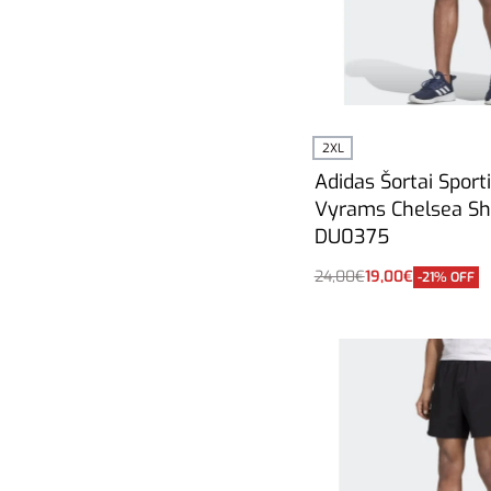
2XL
Adidas Šortai Sporti
Vyrams Chelsea Sh
DU0375
24,00
€
19,00
€
-21% OFF
Į krepšelį