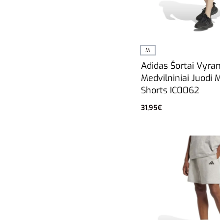
M
Adidas Šortai Vyra
Medvilniniai Juodi M
Shorts IC0062
31,95
€
Į krepšelį