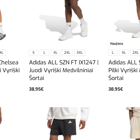
Naujiena
XL
S
L
XL
2XL
3XL
L
XL
2XL
Chelsea
Adidas ALL SZN FT IX1247 |
Adidas ALL 
i Vyriški
Juodi Vyriški Medvilniniai
Pilki Vyriški
Šortai
Šortai
38,95
€
38,95
€
Pasirinkti savybes
Pasirinkti sa