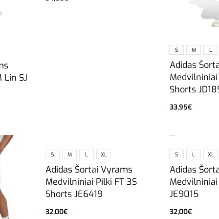
Pasirinkti savybes
S
M
L
Adidas Šort
ms
Medvilniniai
 Lin SJ
Shorts JD18
33,95
€
Pasirinkti sa
S
M
L
XL
S
L
XL
Adidas Šortai Vyrams
Adidas Šort
Medvilniniai Pilki FT 3S
Medvilniniai
Shorts JE6419
JE9015
32,00
€
32,00
€