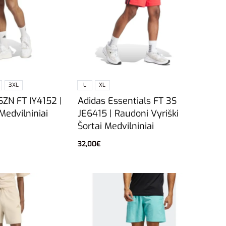
3XL
L
XL
SZN FT IY4152 |
Adidas Essentials FT 3S
 Medvilniniai
JE6415 | Raudoni Vyriški
Šortai Medvilniniai
32,00
€
vybes
Pasirinkti savybes