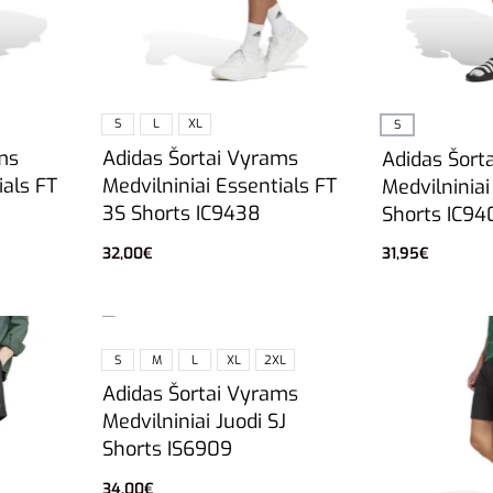
S
L
XL
S
ms
Adidas Šortai Vyrams
Adidas Šort
ials FT
Medvilniniai Essentials FT
Medvilniniai
3S Shorts IC9438
Shorts IC94
32,00
€
31,95
€
Pasirinkti savybes
Į krepšelį
S
M
L
XL
2XL
Adidas Šortai Vyrams
Medvilniniai Juodi SJ
Shorts IS6909
34,00
€