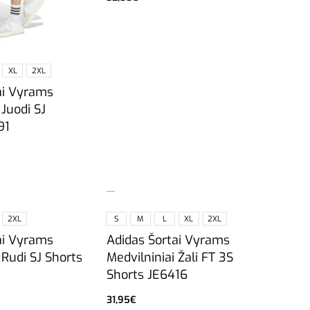
Pasirinkti savybes
XL
2XL
ai Vyrams
 Juodi SJ
91
vybes
2XL
S
M
L
XL
2XL
ai Vyrams
Adidas Šortai Vyrams
 Rudi SJ Shorts
Medvilniniai Žali FT 3S
Shorts JE6416
31,95
€