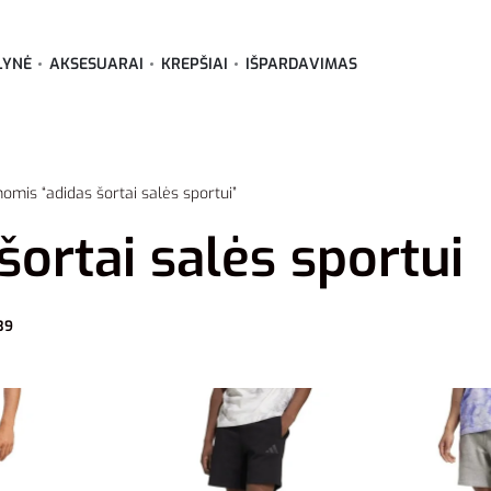
LYNĖ
AKSESUARAI
KREPŠIAI
IŠPARDAVIMAS
omis “adidas šortai salės sportui”
šortai salės sportui
39