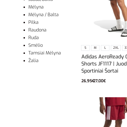
Mėlyna
Mėlyna / Balta
Pilka
Raudona
Ruda
Smėlio
S
M
L
2XL
3
Tamsiai Mėlyna
Adidas AeroReady 
Žalia
Shorts JF1117 | Juod
Sportiniai Šortai
26,95
€
27,00
€
Pasirinkti savybes