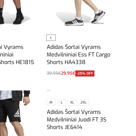
L
ai Vyrams
Adidas Šortai Vyrams
niniai
Medvilniniai Ess FT Cargo
Shorts HE1815
Shorts HA4338
39,95
€
29,95
€
-25% OFF
vybes
Į krepšelį
M
L
XL
2XL
Adidas Šortai Vyrams
Medvilniniai Juodi FT 3S
Shorts JE6414