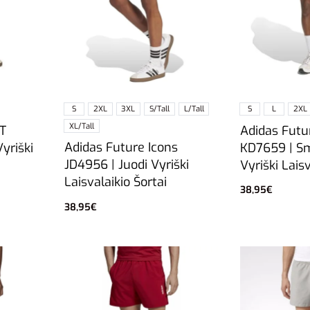
S
2XL
3XL
S/Tall
L/Tall
S
L
2XL
XL/Tall
FT
Adidas Futu
Adidas Future Icons
yriški
KD7659 | Sm
JD4956 | Juodi Vyriški
Vyriški Laisv
Laisvalaikio Šortai
38,95
€
Pasirinkti sa
38,95
€
Pasirinkti savybes