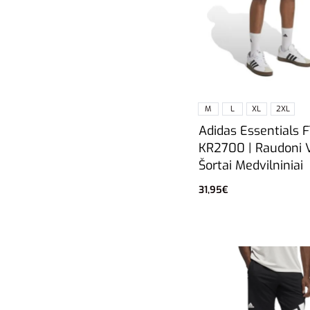
M
L
XL
2XL
Adidas Essentials 
KR2700 | Raudoni V
Šortai Medvilniniai
31,95
€
Pasirinkti savybes