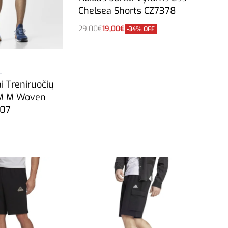
Chelsea Shorts CZ7378
29,00
€
19,00
€
-34% OFF
Į krepšelį
i Treniruočių
M M Woven
107
vybes