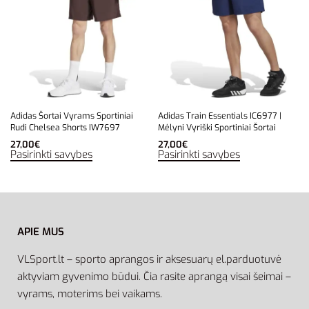
Adidas Šortai Vyrams Sportiniai
Adidas Train Essentials IC6977 |
Rudi Chelsea Shorts IW7697
Mėlyni Vyriški Sportiniai Šortai
27,00
€
27,00
€
Pasirinkti savybes
Pasirinkti savybes
APIE MUS
VLSport.lt – sporto aprangos ir aksesuarų el.parduotuvė
aktyviam gyvenimo būdui. Čia rasite aprangą visai šeimai –
vyrams, moterims bei vaikams.