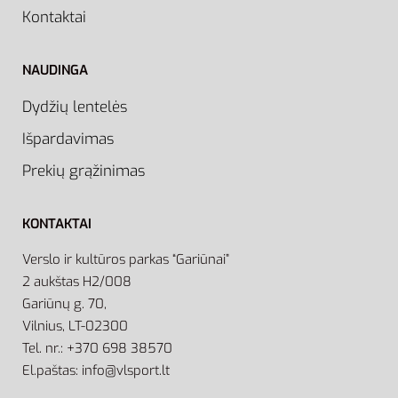
Kontaktai
NAUDINGA
Dydžių lentelės
Išpardavimas
Prekių grąžinimas
KONTAKTAI
Verslo ir kultūros parkas “Gariūnai”
2 aukštas H2/008
Gariūnų g. 70,
Vilnius, LT-02300
Tel. nr.: +370 698 38570
El.paštas: info@vlsport.lt