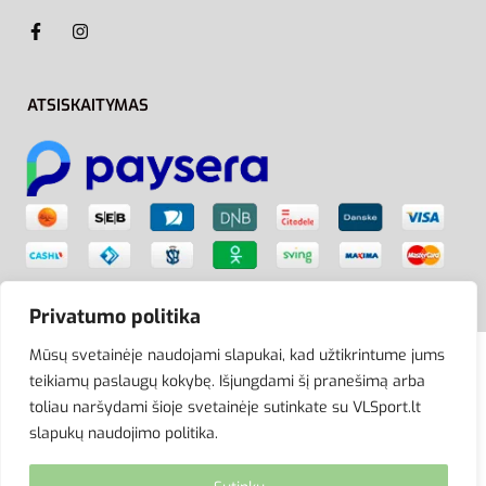
ATSISKAITYMAS
Privatumo politika
Mūsų svetainėje naudojami slapukai, kad užtikrintume jums
teikiamų paslaugų kokybę. Išjungdami šį pranešimą arba
© VLSport. 2026. Visos teisės saugomos.
toliau naršydami šioje svetainėje sutinkate su VLSport.lt
Kopijuoti, platinti svetainės turinį be autorių sutikimo
slapukų naudojimo politika.
griežtai draudžiama.