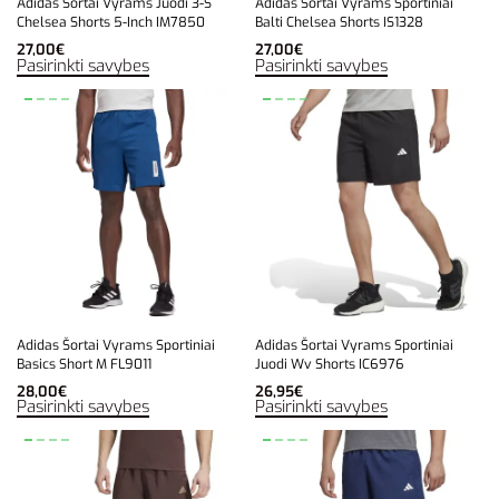
Adidas Šortai Vyrams Juodi 3-S
Adidas Šortai Vyrams Sportiniai
Chelsea Shorts 5-Inch IM7850
Balti Chelsea Shorts IS1328
27,00
€
27,00
€
Pasirinkti savybes
Pasirinkti savybes
Adidas Šortai Vyrams Sportiniai
Adidas Šortai Vyrams Sportiniai
Basics Short M FL9011
Juodi Wv Shorts IC6976
28,00
€
26,95
€
Pasirinkti savybes
Pasirinkti savybes