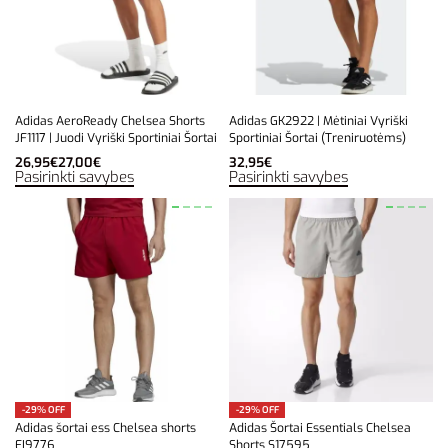
Adidas AeroReady Chelsea Shorts
Adidas GK2922 | Mėtiniai Vyriški
JF1117 | Juodi Vyriški Sportiniai Šortai
Sportiniai Šortai (Treniruotėms)
26,95
€
27,00
€
32,95
€
Pasirinkti savybes
Pasirinkti savybes
-29% OFF
-29% OFF
Adidas šortai ess Chelsea shorts
Adidas Šortai Essentials Chelsea
EI9776
Shorts S17595