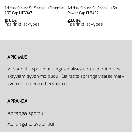
Adidas Kepurė Su Snapeliu Essential
Adidas Kepurė Su Snapeliu 5p
ARD Cap HT6347
Power Cap FL8492
18,00
€
23,00
€
Pasirinkti savybes
Pasirinkti savybes
APIE MUS
VLSport.lt – sporto aprangos ir aksesuarų el.parduotuvė
aktyviam gyvenimo būdui. Čia rasite aprangą visai šeimai –
vyrams, moterims bei vaikams.
APRANGA
Apranga sportui
Apranga laisvalaikiui