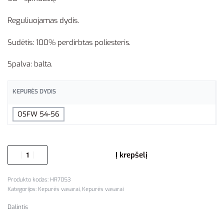
Reguliuojamas dydis.
Sudėtis: 100% perdirbtas poliesteris.
Spalva: balta.
KEPURĖS DYDIS
OSFW 54-56
Į krepšelį
HR7053
Kategorijos:
Kepurės vasarai
,
Kepurės vasarai
Dalintis