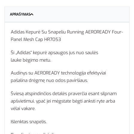
APRAŠYMAS
Adidas Kepurė Su Snapeliu Running AEROREADY Four-
Panel Mesh Cap HR7053
Ši „Adidas“ kepurė apsaugos jus nuo saulės
lauke bėgimo metu.
Audinys su AEROREADY technologija efektyviai
pašalina drėgmę nuo odos paviršiaus.
Šviesą atspindinčios detalės praverčia esant silpnam
apšvietimui, ypač jei mėgstate bėgti anksti ryte arba
vėlai vakare.
Išlenktas snapelis.