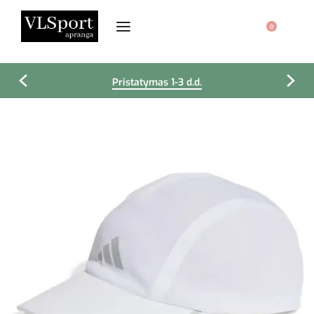
0
Pristatymas 1-3 d.d.