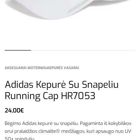
AKSESUARAI MOTERIMS
›
KEPURĖS VASARAI
Adidas Kepurė Su Snapeliu
Running Cap HR7053
24,00
€
Bėgimo Adidas kepurė su snapeliu. Pagaminta iš kokybiškos
orui pralaidžios climalite® medžiagos, kuri apsaugo nuo UV
50+ spindulių.