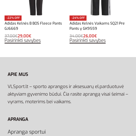
-22% OFF
-24% OFF
Adidas Kelnės B BOS Fleece Pants
Adidas Kelnės Vaikams SQ21 Pre
GJ6669
Pants y GK9559
37,00
€
29,00
€
34,00
€
26,00
€
Pasirinkti savybes
Pasirinkti savybes
APIE MUS
VLSport.lt – sporto aprangos ir aksesuarų el.parduotuvė
aktyviam gyvenimo būdui. Čia rasite aprangą visai šeimai –
vyrams, moterims bei vaikams.
APRANGA
Apranga sportui