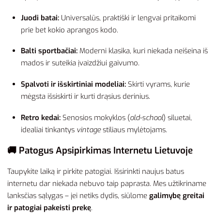
Juodi batai:
Universalūs, praktiški ir lengvai pritaikomi
prie bet kokio aprangos kodo.
Balti sportbačiai:
Moderni klasika, kuri niekada neišeina iš
mados ir suteikia įvaizdžiui gaivumo.
Spalvoti ir išskirtiniai modeliai:
Skirti vyrams, kurie
mėgsta išsiskirti ir kurti drąsius derinius.
Retro kedai:
Senosios mokyklos (
old-school
) siluetai,
idealiai tinkantys
vintage
stiliaus mylėtojams.
🚚 Patogus Apsipirkimas Internetu Lietuvoje
Taupykite laiką ir pirkite patogiai. Išsirinkti naujus batus
internetu dar niekada nebuvo taip paprasta. Mes užtikriname
lanksčias sąlygas – jei netiks dydis, siūlome
galimybę greitai
ir patogiai pakeisti prekę
.