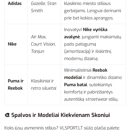
Adidas
Gazelle, Stan
klasikinio miesto stiliaus
Smith
gerbėjams. Lengvai derinami
prie bet kokios aprangos.
Inovatyvi
Nike vyriška
Air Max,
avalynė
, jungianti maksimalų
Nike
Court Vision,
pado patogumą
Tanjun
(amortizaciją) ir išskirtinį,
modernų dizainą.
Minimalistiniai
Reebok
modeliai
ir dinamiško dizaino
Puma ir
Klasikiniai ir
Puma batai
, suteikiantys
Reebok
retro siluetai
komfortą ir pabrėžiantys
autentišką
streetwear
stilių.
🎨 Spalvos ir Modeliai Kiekvienam Skoniui
Koks jūsų asmeninis stilius? VLSPORT.LT siūlo plačią paletę: