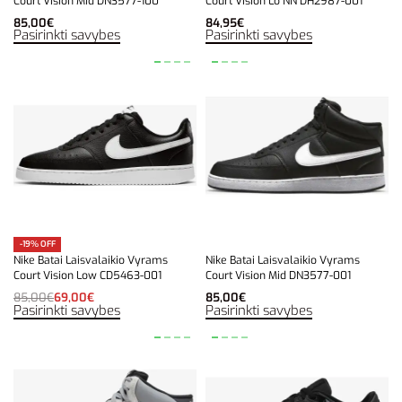
Court Vision Mid DN3577-100
Court Vision Lo NN DH2987-001
85,00
€
84,95
€
Pasirinkti savybes
Pasirinkti savybes
-19% OFF
Nike Batai Laisvalaikio Vyrams
Nike Batai Laisvalaikio Vyrams
Court Vision Low CD5463-001
Court Vision Mid DN3577-001
85,00
€
69,00
€
85,00
€
Pasirinkti savybes
Pasirinkti savybes