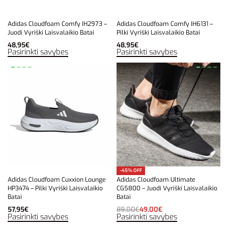
Adidas Cloudfoam Comfy IH2973 –
Adidas Cloudfoam Comfy IH6131 –
Juodi Vyriški Laisvalaikio Batai
Pilki Vyriški Laisvalaikio Batai
48,95
€
48,95
€
Pasirinkti savybes
Pasirinkti savybes
-45% OFF
Adidas Cloudfoam Cuxxion Lounge
Adidas Cloudfoam Ultimate
HP3474 – Pilki Vyriški Laisvalaikio
CG5800 – Juodi Vyriški Laisvalaikio
Batai
Batai
57,95
€
89,00
€
49,00
€
Pasirinkti savybes
Pasirinkti savybes