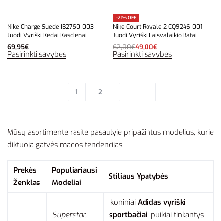
-21% OFF
Nike Charge Suede IB2750-003 |
Nike Court Royale 2 CQ9246-001 –
Juodi Vyriški Kedai Kasdienai
Juodi Vyriški Laisvalaikio Batai
69,95
€
62,00
€
49,00
€
Pasirinkti savybes
Pasirinkti savybes
1
2
Mūsų asortimente rasite pasaulyje pripažintus modelius, kurie
diktuoja gatvės mados tendencijas:
Prekės
Populiariausi
Stiliaus Ypatybės
Ženklas
Modeliai
Ikoniniai
Adidas vyriški
Superstar,
sportbačiai
, puikiai tinkantys