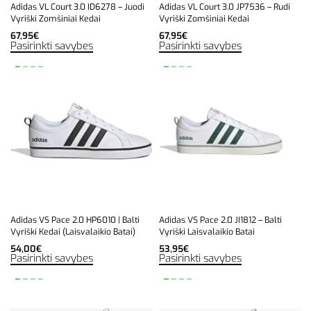
Adidas VL Court 3.0 ID6278 – Juodi
Adidas VL Court 3.0 JP7536 – Rudi
Vyriški Zomšiniai Kedai
Vyriški Zomšiniai Kedai
67,95
€
67,95
€
Pasirinkti savybes
Pasirinkti savybes
Adidas VS Pace 2.0 HP6010 | Balti
Adidas VS Pace 2.0 JI1812 – Balti
Vyriški Kedai (Laisvalaikio Batai)
Vyriški Laisvalaikio Batai
54,00
€
53,95
€
Pasirinkti savybes
Pasirinkti savybes