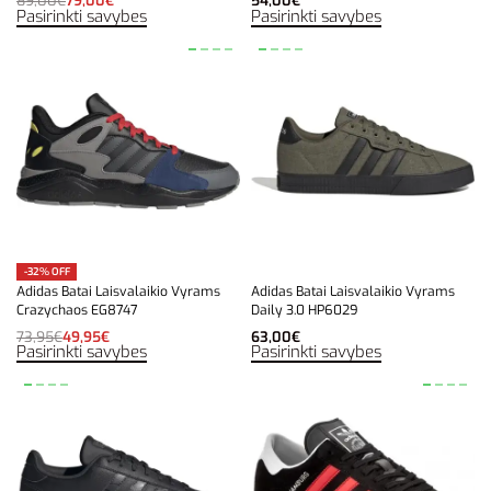
89,00
€
79,00
€
54,00
€
Pasirinkti savybes
Pasirinkti savybes
-32% OFF
Adidas Batai Laisvalaikio Vyrams
Adidas Batai Laisvalaikio Vyrams
Crazychaos EG8747
Daily 3.0 HP6029
73,95
€
49,95
€
63,00
€
Pasirinkti savybes
Pasirinkti savybes