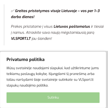
✅
Greitas pristatymas visoje Lietuvoje – vos per 1–3
darbo dienas!
Prekes pristatome į visus
Lietuvos paštomatus
ir tiesiai
į namus. Atraskite savo naują mėgstamiausią porą
VLSPORT.LT
jau šiandien!
Privatumo politika
APIE MUS
Mūsų svetainėje naudojami slapukai, kad užtikrintume jums
teikiamų paslaugų kokybę. Išjungdami šį pranešimą arba
VLSport.lt – sporto aprangos ir aksesuarų el.parduotuvė
toliau naršydami šioje svetainėje sutinkate su VLSport.lt
aktyviam gyvenimo būdui. Čia rasite aprangą visai šeimai –
slapukų naudojimo politika.
vyrams, moterims bei vaikams.
Sutinku
APRANGA