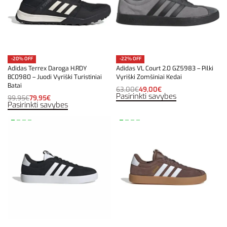
-20% OFF
-22% OFF
Adidas Terrex Daroga H.RDY
Adidas VL Court 2.0 GZ5983 – Pilki
BC0980 – Juodi Vyriški Turistiniai
Vyriški Zomšiniai Kedai
Batai
63,00
€
49,00
€
Pasirinkti savybes
99,95
€
79,95
€
Pasirinkti savybes