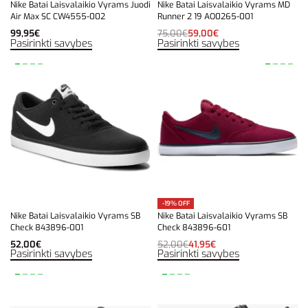
Nike Batai Laisvalaikio Vyrams Juodi
Nike Batai Laisvalaikio Vyrams MD
Air Max SC CW4555-002
Runner 2 19 AO0265-001
99,95
€
75,00
€
59,00
€
Pasirinkti savybes
Pasirinkti savybes
-19% OFF
Nike Batai Laisvalaikio Vyrams SB
Nike Batai Laisvalaikio Vyrams SB
Check 843896-001
Check 843896-601
52,00
€
52,00
€
41,95
€
Pasirinkti savybes
Pasirinkti savybes