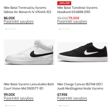
-20% OFF
Nike Batai Treniruočių Vyrams
Nike Batai Turistiniai Vyrams
Odiniai Air Monarch IV 415445-102
Hoodland 654888-090
86,00
€
99,00
€
79,00
€
Pasirinkti savybes
Pasirinkti savybes
Nike Batai Vyrams Laisvalaikio Balti
Nike Charge Canvas IB2748-001 |
Court Vision Mid DN3577-101
Juodi Medžiaginiai Kedai Vyrams
99,00
€
67,95
€
Pasirinkti savybes
Pasirinkti savybes