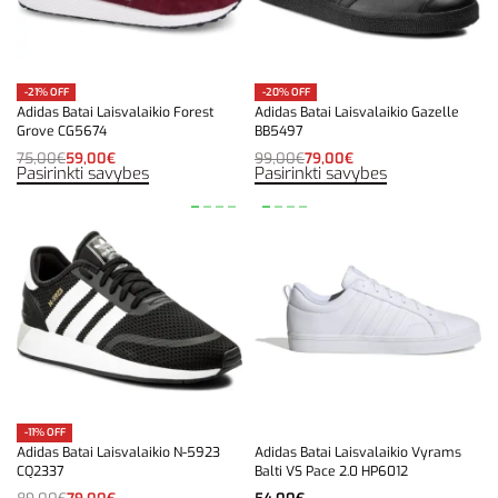
-21% OFF
-20% OFF
Adidas Batai Laisvalaikio Forest
Adidas Batai Laisvalaikio Gazelle
Grove CG5674
BB5497
75,00
€
59,00
€
99,00
€
79,00
€
Pasirinkti savybes
Pasirinkti savybes
-11% OFF
Adidas Batai Laisvalaikio N-5923
Adidas Batai Laisvalaikio Vyrams
CQ2337
Balti VS Pace 2.0 HP6012