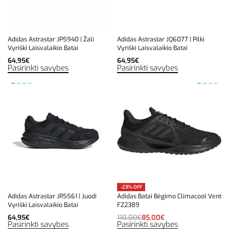
Adidas Astrastar JP5940 | Žali
Adidas Astrastar JQ6077 | Pilki
Vyriški Laisvalaikio Batai
Vyriški Laisvalaikio Batai
64,95
€
64,95
€
Pasirinkti savybes
Pasirinkti savybes
-23% OFF
Adidas Astrastar JR5561 | Juodi
Adidas Batai Bėgimo Climacool Vent
Vyriški Laisvalaikio Batai
FZ2389
64,95
€
110,00
€
85,00
€
Pasirinkti savybes
Pasirinkti savybes