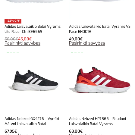
-22% OFF
Adidas Laisvalaikio Batai Vyrams
Adidas Laisvalaikio Batai Vyrams VS
Lite Racer Cln B96569
Pace EH0019
58,00
€
45,00
€
49,00
€
Pasirinkti savybes
Pasirinkti savybes
Adidas Nebzed GX4276 – Vyriški
Adidas Nebzed HP7865 – Raudoni
Mėlyni Laisvalaikio Batai
Laisvalaikio Batai Vyrams
67,95
€
68,00
€