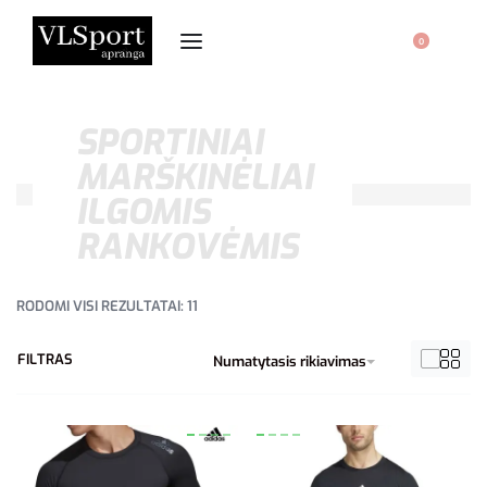
0
SPORTINIAI
MARŠKINĖLIAI
ILGOMIS
RANKOVĖMIS
RODOMI VISI REZULTATAI: 11
FILTRAS
Numatytasis rikiavimas