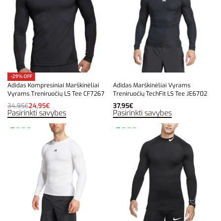
-29% OFF
Adidas Kompresiniai Marškinėliai
Adidas Marškinėliai Vyrams
Vyrams Treniruočių LS Tee CF7267
Treniruočių TechFit LS Tee JE6702
34,95
€
24,95
€
37,95
€
Pasirinkti savybes
Pasirinkti savybes