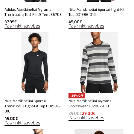
Adidas Marškinėliai Vyrams
Nike Marškinėliai Sportui Tight-Fit
Treniruočių TechFit LS Tee JE6703
Top DD1986-010
37,95
€
45,00
€
Pasirinkti savybes
Pasirinkti savybes
-26% OFF
Nike Marškinėliai Sportui
Nike Marškinėliai Vyrams
Treniruočių Tight-Fit Top DD1990-
Sportswear DJ2807-010
010
39,00
€
29,00
€
Pasirinkti savybes
45,00
€
Pasirinkti savybes