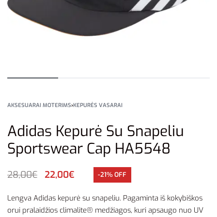
AKSESUARAI MOTERIMS
›
KEPURĖS VASARAI
Adidas Kepurė Su Snapeliu
Sportswear Cap HA5548
28,00
€
22,00
€
-21% OFF
Lengva Adidas kepurė su snapeliu. Pagaminta iš kokybiškos
orui pralaidžios climalite® medžiagos, kuri apsaugo nuo UV