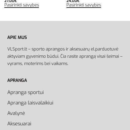
27,00
€
24,00
€
Pasirinkti savybes
Pasirinkti savybes
APIE MUS
VLSport.lt – sporto aprangos ir aksesuarų el.parduotuvė
aktyviam gyvenimo būdui. Čia rasite aprangą visai šeimai –
vyrams, moterims bei vaikams.
APRANGA
Apranga sportui
Apranga laisvalaikiui
Avalynė
Aksesuarai