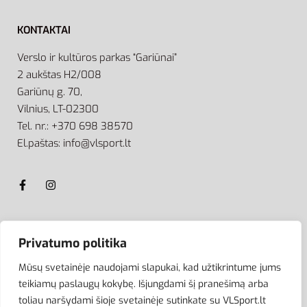
KONTAKTAI
Verslo ir kultūros parkas “Gariūnai”
2 aukštas H2/008
Gariūnų g. 70,
Vilnius, LT-02300
Tel. nr.: +370 698 38570
El.paštas: info@vlsport.lt
ATSISKAITYMAS
Privatumo politika
Mūsų svetainėje naudojami slapukai, kad užtikrintume jums
teikiamų paslaugų kokybę. Išjungdami šį pranešimą arba
toliau naršydami šioje svetainėje sutinkate su VLSport.lt