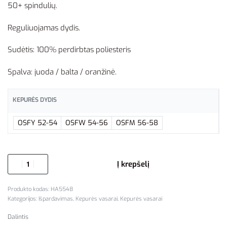
50+ spindulių.
Reguliuojamas dydis.
Sudėtis: 100% perdirbtas poliesteris
Spalva: juoda / balta / oranžinė.
KEPURĖS DYDIS
OSFY 52-54
OSFW 54-56
OSFM 56-58
Į krepšelį
HA5548
Kategorijos:
Išpardavimas
,
Kepurės vasarai
,
Kepurės vasarai
Dalintis