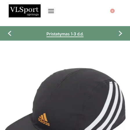
0
Pristatymas 1-3 d.d.