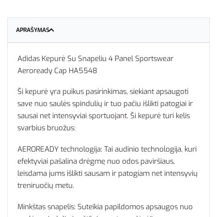
APRAŠYMAS
Adidas Kepurė Su Snapeliu 4 Panel Sportswear
Aeroready Cap HA5548
Ši kepurė yra puikus pasirinkimas, siekiant apsaugoti
save nuo saulės spindulių ir tuo pačiu išlikti patogiai ir
sausai net intensyviai sportuojant. Ši kepurė turi kelis
svarbius bruožus:
AEROREADY technologija: Tai audinio technologija, kuri
efektyviai pašalina drėgmę nuo odos paviršiaus,
leisdama jums išlikti sausam ir patogiam net intensyvių
treniruočių metu.
Minkštas snapelis: Suteikia papildomos apsaugos nuo