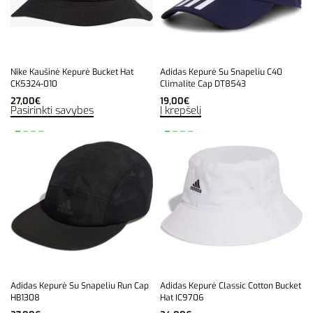
Nike Kaušinė Kepurė Bucket Hat
Adidas Kepurė Su Snapeliu C40
CK5324-010
Climalite Cap DT8543
27,00
€
19,00
€
Pasirinkti savybes
Į krepšelį
Adidas Kepurė Su Snapeliu Run Cap
Adidas Kepurė Classic Cotton Bucket
HB1308
Hat IC9706