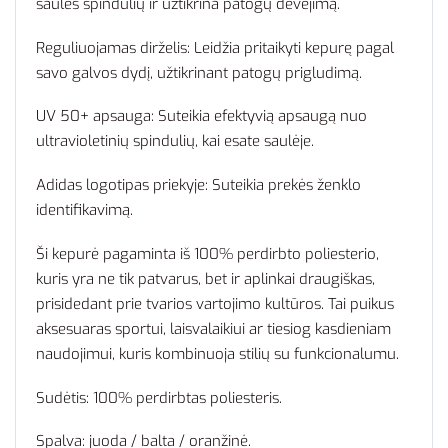
saulės spindulių ir užtikrina patogų dėvėjimą.
Reguliuojamas dirželis: Leidžia pritaikyti kepurę pagal
savo galvos dydį, užtikrinant patogų prigludimą.
UV 50+ apsauga: Suteikia efektyvią apsaugą nuo
ultravioletinių spindulių, kai esate saulėje.
Adidas logotipas priekyje: Suteikia prekės ženklo
identifikavimą.
Ši kepurė pagaminta iš 100% perdirbto poliesterio,
kuris yra ne tik patvarus, bet ir aplinkai draugiškas,
prisidedant prie tvarios vartojimo kultūros. Tai puikus
aksesuaras sportui, laisvalaikiui ar tiesiog kasdieniam
naudojimui, kuris kombinuoja stilių su funkcionalumu.
Sudėtis: 100% perdirbtas poliesteris.
Spalva: juoda / balta / oranžinė.