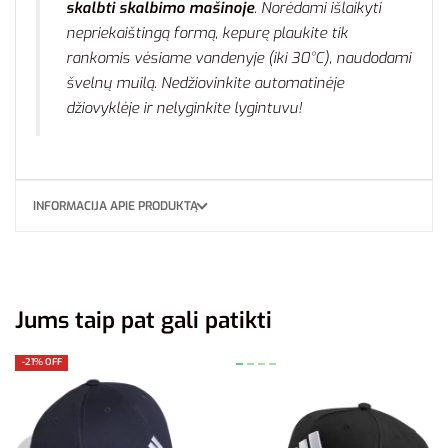
skalbti skalbimo mašinoje
. Norėdami išlaikyti
nepriekaištingą formą, kepurę plaukite tik
rankomis vėsiame vandenyje (iki 30°C), naudodami
švelnų muilą. Nedžiovinkite automatinėje
džiovyklėje ir nelyginkite lygintuvu!
INFORMACIJA APIE PRODUKTĄ
Jums taip pat gali patikti
-21% OFF