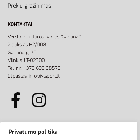
Prekių grąžinimas
KONTAKTAI
Verslo ir kultūros parkas “Gariūnai”
2 aukštas H2/008
Gariūnų g. 70,
Vilnius, LT-02300
Tel. nr.: +370 698 38570
El.paštas: info@vlsport.lt
ATSISKAITYMAS
Privatumo politika