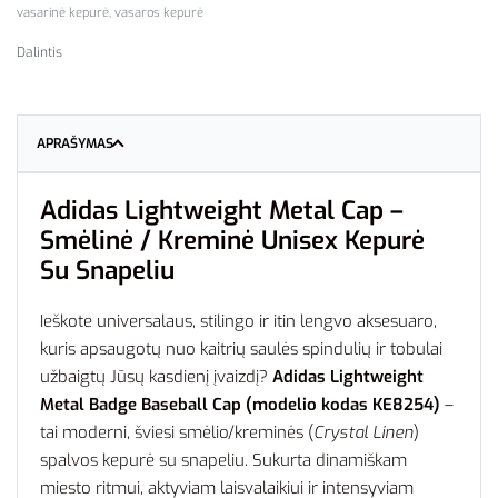
vasarinė kepurė
,
vasaros kepurė
Dalintis
APRAŠYMAS
Adidas Lightweight Metal Cap –
Smėlinė / Kreminė Unisex Kepurė
Su Snapeliu
Ieškote universalaus, stilingo ir itin lengvo aksesuaro,
kuris apsaugotų nuo kaitrių saulės spindulių ir tobulai
užbaigtų Jūsų kasdienį įvaizdį?
Adidas Lightweight
Metal Badge Baseball Cap (modelio kodas KE8254)
–
tai moderni, šviesi smėlio/kreminės (
Crystal Linen
)
spalvos kepurė su snapeliu. Sukurta dinamiškam
miesto ritmui, aktyviam laisvalaikiui ir intensyviam