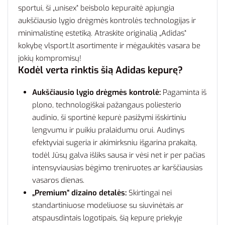
sportui, ši „unisex“ beisbolo kepuraitė apjungia
aukščiausio lygio drėgmės kontrolės technologijas ir
minimalistinę estetiką. Atraskite originalią „Adidas“
kokybę vlsport.lt asortimente ir mėgaukitės vasara be
jokių kompromisų!
Kodėl verta rinktis šią Adidas kepurę?
Aukščiausio lygio drėgmės kontrolė:
Pagaminta iš
plono, technologiškai pažangaus poliesterio
audinio, ši sportinė kepurė pasižymi išskirtiniu
lengvumu ir puikiu pralaidumu orui. Audinys
efektyviai sugeria ir akimirksniu išgarina prakaitą,
todėl Jūsų galva išliks sausa ir vėsi net ir per pačias
intensyviausias bėgimo treniruotes ar karščiausias
vasaros dienas.
„Premium“ dizaino detalės:
Skirtingai nei
standartiniuose modeliuose su siuvinėtais ar
atspausdintais logotipais, šią kepurę priekyje