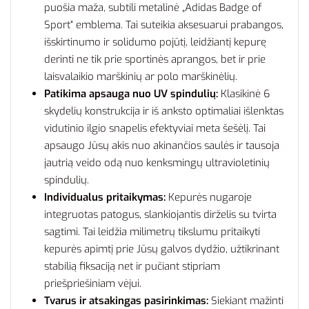
puošia maža, subtili metalinė „Adidas Badge of
Sport“ emblema. Tai suteikia aksesuarui prabangos,
išskirtinumo ir solidumo pojūtį, leidžiantį kepurę
derinti ne tik prie sportinės aprangos, bet ir prie
laisvalaikio marškinių ar polo marškinėlių.
Patikima apsauga nuo UV spindulių:
Klasikinė 6
skydelių konstrukcija ir iš anksto optimaliai išlenktas
vidutinio ilgio snapelis efektyviai meta šešėlį. Tai
apsaugo Jūsų akis nuo akinančios saulės ir tausoja
jautrią veido odą nuo kenksmingų ultravioletinių
spindulių.
Individualus pritaikymas:
Kepurės nugaroje
integruotas patogus, slankiojantis dirželis su tvirta
sagtimi. Tai leidžia milimetrų tikslumu pritaikyti
kepurės apimtį prie Jūsų galvos dydžio, užtikrinant
stabilią fiksaciją net ir pučiant stipriam
priešpriešiniam vėjui.
Tvarus ir atsakingas pasirinkimas:
Siekiant mažinti