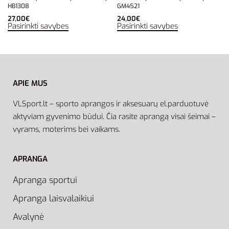
HB1308
GM4521
27,00
€
24,00
€
Pasirinkti savybes
Pasirinkti savybes
APIE MUS
VLSport.lt – sporto aprangos ir aksesuarų el.parduotuvė
aktyviam gyvenimo būdui. Čia rasite aprangą visai šeimai –
vyrams, moterims bei vaikams.
APRANGA
Apranga sportui
Apranga laisvalaikiui
Avalynė