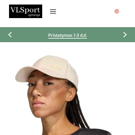
0
Pristatymas 1-3 d.d.