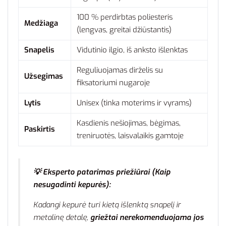
100 % perdirbtas poliesteris
Medžiaga
(lengvas, greitai džiūstantis)
Snapelis
Vidutinio ilgio, iš anksto išlenktas
Reguliuojamas dirželis su
Užsegimas
fiksatoriumi nugaroje
Lytis
Unisex (tinka moterims ir vyrams)
Kasdienis nešiojimas, bėgimas,
Paskirtis
treniruotės, laisvalaikis gamtoje
💡 Eksperto patarimas priežiūrai (Kaip
nesugadinti kepurės):
Kadangi kepurė turi kietą išlenktą snapelį ir
metalinę detalę,
griežtai nerekomenduojama jos