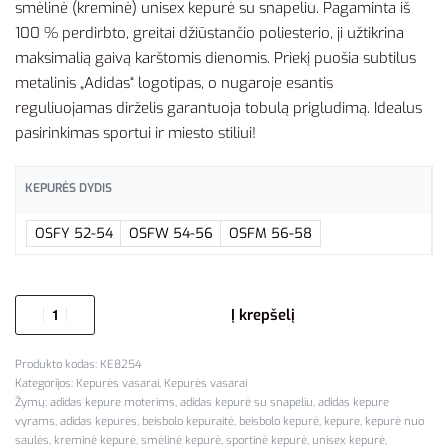
smėlinė (kreminė) unisex kepurė su snapeliu. Pagaminta iš
100 % perdirbto, greitai džiūstančio poliesterio, ji užtikrina
maksimalią gaivą karštomis dienomis. Priekį puošia subtilus
metalinis „Adidas“ logotipas, o nugaroje esantis
reguliuojamas dirželis garantuoja tobulą prigludimą. Idealus
pasirinkimas sportui ir miesto stiliui!
KEPURĖS DYDIS
OSFY 52-54
OSFW 54-56
OSFM 56-58
Į krepšelį
KE8254
Kategorijos:
Kepurės vasarai
,
Kepurės vasarai
Žymų:
adidas kepure moterims
,
adidas kepurė su snapeliu
,
adidas kepure
vyrams
,
adidas kepurės
,
beisbolo kepuraitė
,
beisbolo kepurė
,
kepure
,
kepurė nuo
saulės
,
kreminė kepurė
,
smėlinė kepurė
,
sportinė kepurė
,
unisex kepurė
,